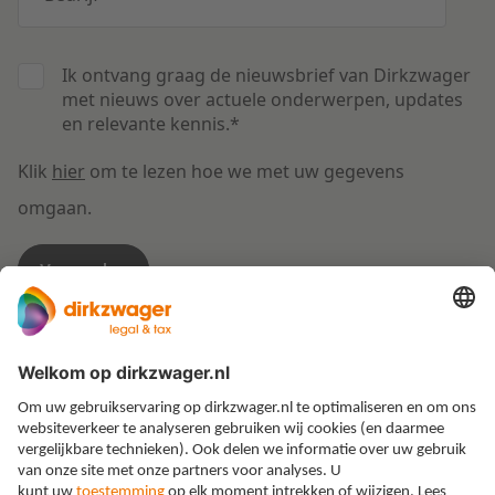
Ik ontvang graag de nieuwsbrief van Dirkzwager
met nieuws over actuele onderwerpen, updates
en relevante kennis.
*
Klik
hier
om te lezen hoe we met uw gegevens
omgaan.
Expertises
Thema’s