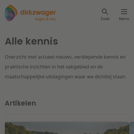
Expertises
Zoek
Menu
Corporate / M&A
Thema's
Alle kennis
Banking & Finance
Dichtbij de energietransitie
Kennis
Overzicht met actueel nieuws, verdiepende kennis en
Artikelen
Lees meer
Fiscaal
Events
praktische inzichten in het vakgebied en de
maatschappelijke uitdagingen waar we dichtbij staan.
Klantcases
Specialisten
Arbeid & Pensioen
Over ons
Artikelen
IT & Privacy
Dichtbij een toekomstbestendige zorg
Over Dirkzwager
Werken bij
IE & Innovatie
Lees meer