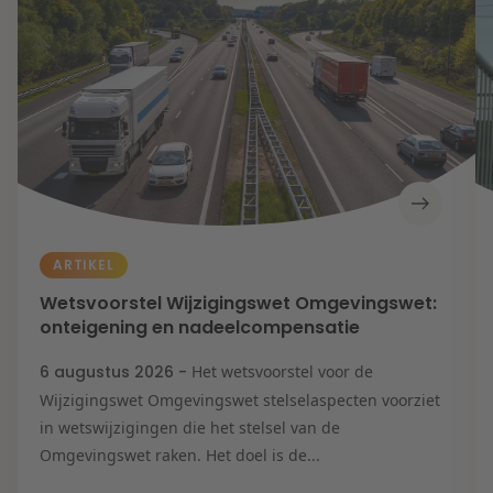
Contact
Herstructurering & Insolventie
Internationale partners
Nederlands
English
Energie
Nieuws
Dichtbij de kansen en uitdagingen in de
Zorg & Sociaal domein
woningbouw
Vastgoed
Lees meer
ARTIKEL
Wetsvoorstel Wijzigingswet Omgevingswet:
Overheid & Omgeving
onteigening en nadeelcompensatie
6 augustus 2026 -
Het wetsvoorstel voor de
Aanbesteding & Mededinging
Wijzigingswet Omgevingswet stelselaspecten voorziet
Dichtbij de wendbare onderneming
in wetswijzigingen die het stelsel van de
Omgevingswet raken. Het doel is de...
Aansprakelijkheid & Verzekering
Lees meer