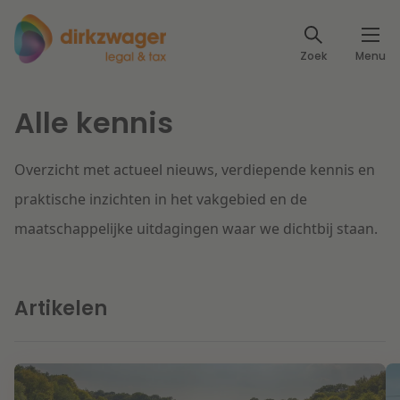
Expertises
Zoek
Menu
Corporate / M&A
Thema's
Alle kennis
Banking & Finance
Dichtbij de energietransitie
Kennis
Overzicht met actueel nieuws, verdiepende kennis en
Artikelen
Lees meer
Fiscaal
Events
praktische inzichten in het vakgebied en de
maatschappelijke uitdagingen waar we dichtbij staan.
Klantcases
Specialisten
Arbeid & Pensioen
Over ons
Artikelen
IT & Privacy
Dichtbij een toekomstbestendige zorg
Over Dirkzwager
Werken bij
IE & Innovatie
Lees meer