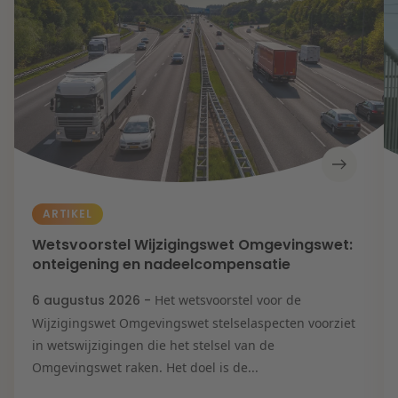
Contact
Herstructurering & Insolventie
Internationale partners
Nederlands
English
Energie
Nieuws
Dichtbij de kansen en uitdagingen in de
Zorg & Sociaal domein
woningbouw
Vastgoed
Lees meer
ARTIKEL
Wetsvoorstel Wijzigingswet Omgevingswet:
Overheid & Omgeving
onteigening en nadeelcompensatie
6 augustus 2026 -
Het wetsvoorstel voor de
Aanbesteding & Mededinging
Wijzigingswet Omgevingswet stelselaspecten voorziet
Dichtbij de wendbare onderneming
in wetswijzigingen die het stelsel van de
Omgevingswet raken. Het doel is de...
Aansprakelijkheid & Verzekering
Lees meer