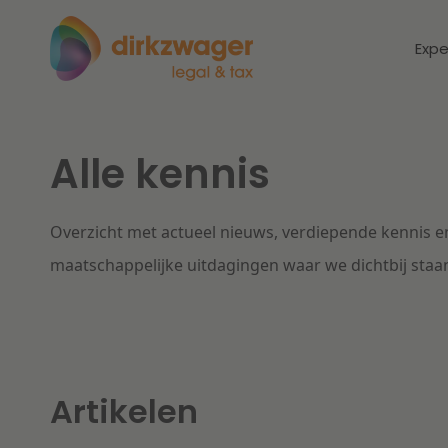
Expe
Alle kennis
Expertises
Thema's
Corporate / M&A
Overzicht met actueel nieuws, verdiepende kennis en
Dichtbij de
Dic
energietransitie
to
maatschappelijke uitdagingen waar we dichtbij staa
Banking & Finance
zo
Fiscaal
Lees meer
Lee
Arbeid & Pensioen
Artikelen
IT & Privacy