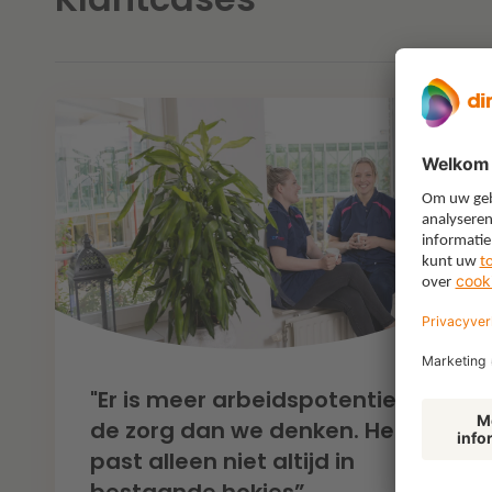
"Er is meer arbeidspotentieel in
de zorg dan we denken. Het
past alleen niet altijd in