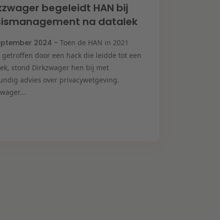
kzwager begeleidt HAN bij
isismanagement na datalek
eptember 2024 -
Toen de HAN in 2021
 getroffen door een hack die leidde tot een
lek, stond Dirkzwager hen bij met
undig advies over privacywetgeving.
wager...