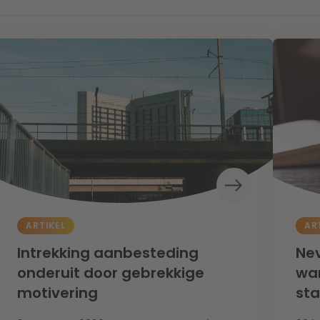
ARTIKEL
AR
Intrekking aanbesteding
Nev
onderuit door gebrekkige
wan
motivering
st