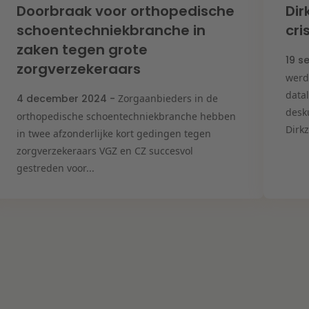
Doorbraak voor orthopedische
Dir
schoentechniekbranche in
cr
zaken tegen grote
19 s
zorgverzekeraars
werd
data
4 december 2024 -
Zorgaanbieders in de
desk
orthopedische schoentechniekbranche hebben
Dirkz
in twee afzonderlijke kort gedingen tegen
zorgverzekeraars VGZ en CZ succesvol
gestreden voor...