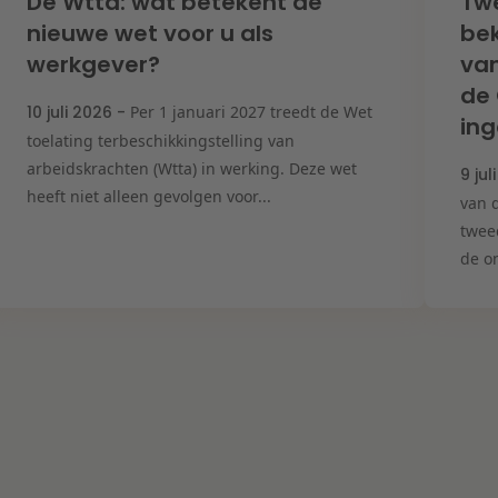
De Wtta: wat betekent de
Tw
nieuwe wet voor u als
bek
werkgever?
van
de
10 juli 2026 -
Per 1 januari 2027 treedt de Wet
ing
toelating terbeschikkingstelling van
arbeidskrachten (Wtta) in werking. Deze wet
9 jul
heeft niet alleen gevolgen voor...
van d
twee
de on