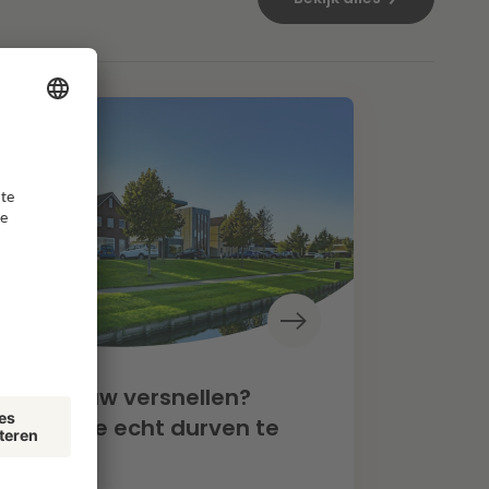
oningbouw versnellen?
een als we echt durven te
zen”