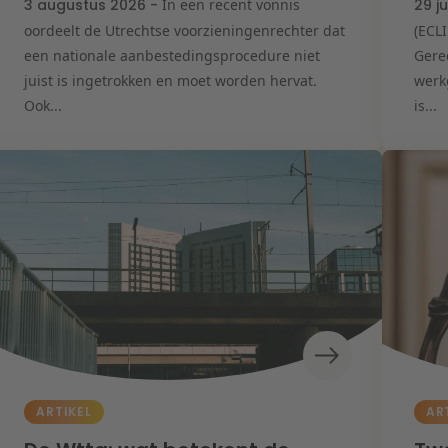
3 augustus 2026 -
In een recent vonnis
29 j
oordeelt de Utrechtse voorzieningenrechter dat
(ECL
een nationale aanbestedingsprocedure niet
Gere
juist is ingetrokken en moet worden hervat.
werk
Ook...
is...
ARTIKEL
AR