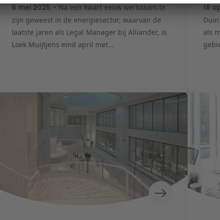
6 mei 2025 -
Na een kwart eeuw werkzaam te
18 a
zijn geweest in de energiesector, waarvan de
Duin
laatste jaren als Legal Manager bij Alliander, is
als 
Loek Muijtjens eind april met...
gebie