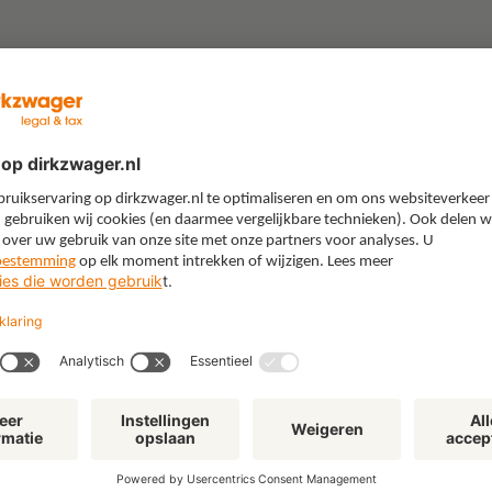
“Gebruik je boerenverstand’:
"W
lessen uit een juridische
All
loopbaan in de energiewereld
kie