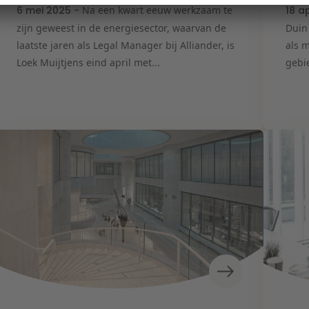
6 mei 2025 -
Na een kwart eeuw werkzaam te
18 a
zijn geweest in de energiesector, waarvan de
Duin
laatste jaren als Legal Manager bij Alliander, is
als 
Loek Muijtjens eind april met...
gebie