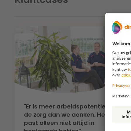
"Er is meer arbeidspotentieel in
de zorg dan we denken. Het
past alleen niet altijd in