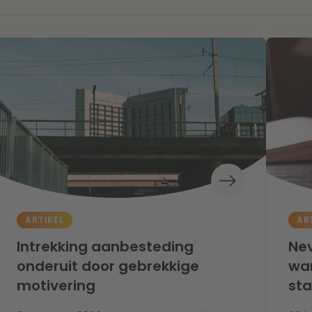
ARTIKEL
AR
Intrekking aanbesteding
Nev
onderuit door gebrekkige
wan
motivering
st