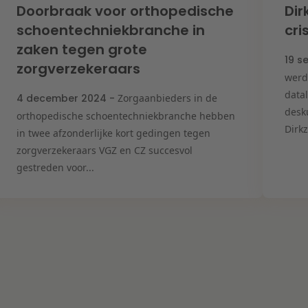
Doorbraak voor orthopedische
Dir
schoentechniekbranche in
cr
zaken tegen grote
19 s
zorgverzekeraars
werd
data
4 december 2024 -
Zorgaanbieders in de
desk
orthopedische schoentechniekbranche hebben
Dirkz
in twee afzonderlijke kort gedingen tegen
zorgverzekeraars VGZ en CZ succesvol
gestreden voor...