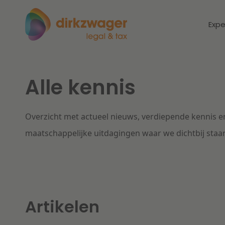
Expe
Alle kennis
Expertises
Thema's
Corporate / M&A
Overzicht met actueel nieuws, verdiepende kennis en
Dichtbij de
Dic
energietransitie
to
maatschappelijke uitdagingen waar we dichtbij staa
Banking & Finance
zo
Fiscaal
Lees meer
Lee
Arbeid & Pensioen
Artikelen
IT & Privacy