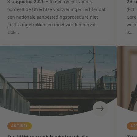
3 augustus 2026 -
In een recent vonnis
29 j
oordeelt de Utrechtse voorzieningenrechter dat
(ECL
een nationale aanbestedingsprocedure niet
Gere
juist is ingetrokken en moet worden hervat.
werk
Ook...
is...
ARTIKEL
AR