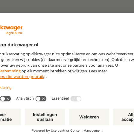
“Gebruik je boerenverstand’:
"W
lessen uit een juridische
All
loopbaan in de energiewereld
kie