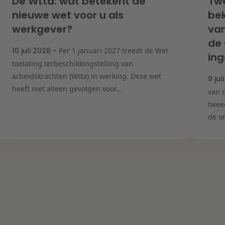
De Wtta: wat betekent de
Tw
nieuwe wet voor u als
bek
werkgever?
van
de
10 juli 2026 -
Per 1 januari 2027 treedt de Wet
ing
toelating terbeschikkingstelling van
arbeidskrachten (Wtta) in werking. Deze wet
9 jul
heeft niet alleen gevolgen voor...
van d
twee
de on