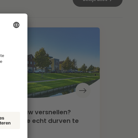
oningbouw versnellen?
een als we echt durven te
zen”