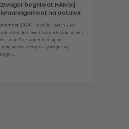
kzwager begeleidt HAN bij
isismanagement na datalek
eptember 2024 -
Toen de HAN in 2021
 getroffen door een hack die leidde tot een
lek, stond Dirkzwager hen bij met
undig advies over privacywetgeving.
wager...