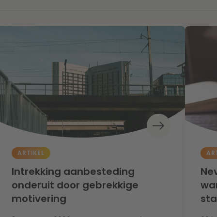
ARTIKEL
AR
Intrekking aanbesteding
Nev
onderuit door gebrekkige
wan
motivering
st