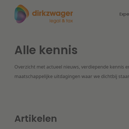
Expe
Alle kennis
Expertises
Thema's
Corporate / M&A
Overzicht met actueel nieuws, verdiepende kennis en
Dichtbij de
Dic
energietransitie
to
maatschappelijke uitdagingen waar we dichtbij staa
Banking & Finance
zo
Fiscaal
Lees meer
Lee
Arbeid & Pensioen
Artikelen
IT & Privacy