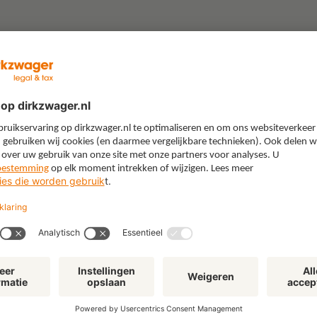
“Gebruik je boerenverstand’:
"W
lessen uit een juridische
All
loopbaan in de energiewereld
kie