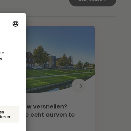
oningbouw versnellen?
een als we echt durven te
zen”