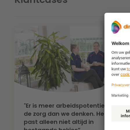
"Er is meer arbeidspotentieel in
de zorg dan we denken. Het
past alleen niet altijd in