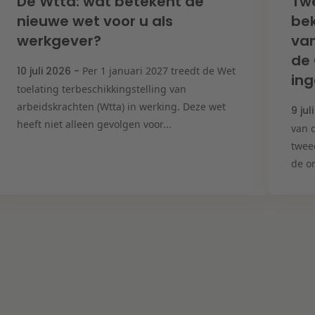
De Wtta: wat betekent de
Tw
nieuwe wet voor u als
bek
werkgever?
van
de
10 juli 2026 -
Per 1 januari 2027 treedt de Wet
ing
toelating terbeschikkingstelling van
arbeidskrachten (Wtta) in werking. Deze wet
9 jul
heeft niet alleen gevolgen voor...
van d
twee
de on