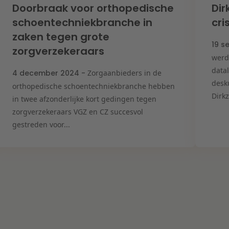
Doorbraak voor orthopedische
Dir
schoentechniekbranche in
cr
zaken tegen grote
19 s
zorgverzekeraars
werd
data
4 december 2024 -
Zorgaanbieders in de
desk
orthopedische schoentechniekbranche hebben
Dirkz
in twee afzonderlijke kort gedingen tegen
zorgverzekeraars VGZ en CZ succesvol
gestreden voor...