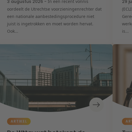
3 augustus 2026 -
In een recent vonnis
29 j
oordeelt de Utrechtse voorzieningenrechter dat
(ECL
een nationale aanbestedingsprocedure niet
Gere
juist is ingetrokken en moet worden hervat.
werk
Ook...
is...
ARTIKEL
AR