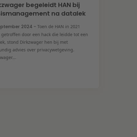
kzwager begeleidt HAN bij
isismanagement na datalek
eptember 2024 -
Toen de HAN in 2021
 getroffen door een hack die leidde tot een
lek, stond Dirkzwager hen bij met
undig advies over privacywetgeving.
wager...