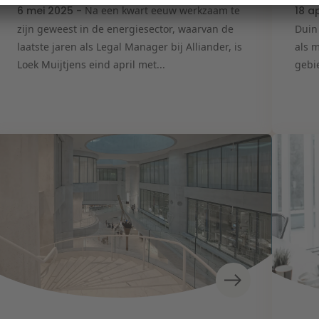
6 mei 2025 -
Na een kwart eeuw werkzaam te
18 a
zijn geweest in de energiesector, waarvan de
Duin
laatste jaren als Legal Manager bij Alliander, is
als 
Loek Muijtjens eind april met...
gebie