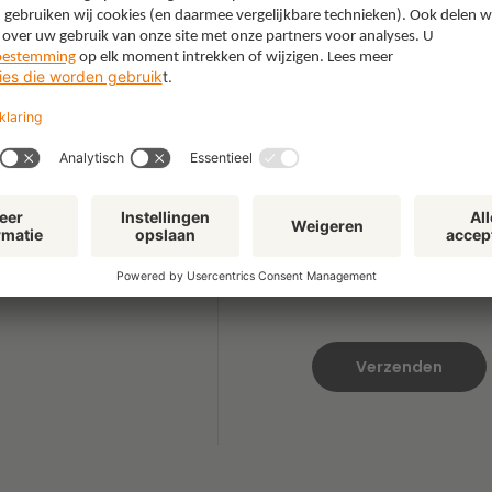
Emailadres
*
Hoe kan ik u helpen
Uw vraag
Klik
hier
om te lezen