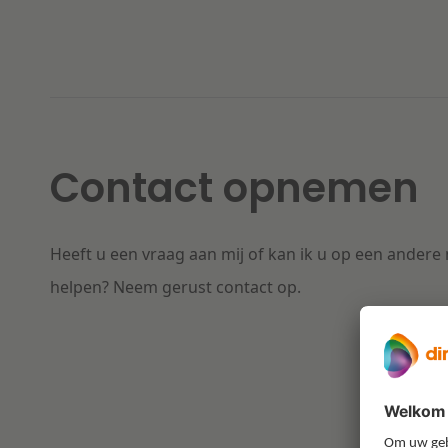
Contact opnemen
Heeft u een vraag aan mij of kan ik u op een andere
helpen? Neem gerust contact op.