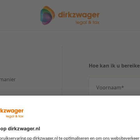
Hoe kan ik u bereik
 manier
Voornaam
*
Bedrijfsnaam