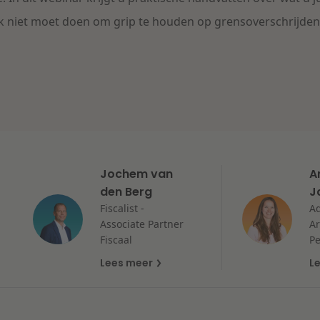
ok
niet moet doen om grip te houden op grensoverschrijden
Jochem van
A
den Berg
J
Fiscalist -
Ad
Associate Partner
Ar
Fiscaal
Pe
Lees meer
L