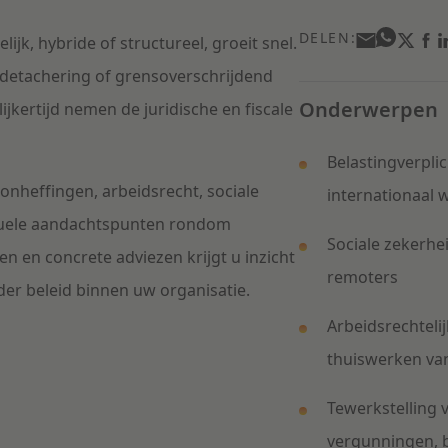
DELEN:
ijk, hybride of structureel, groeit snel.
e detachering of grensoverschrijdend
Onderwerpen
lijkertijd nemen de juridische en fiscale
Belastingverpli
oonheffingen, arbeidsrecht, sociale
internationaal 
ctuele aandachtspunten rondom
Sociale zekerhe
n en concrete adviezen krijgt u inzicht
remoters
der beleid binnen uw organisatie.
Arbeidsrechtelij
thuiswerken van
Tewerkstelling 
vergunningen, b