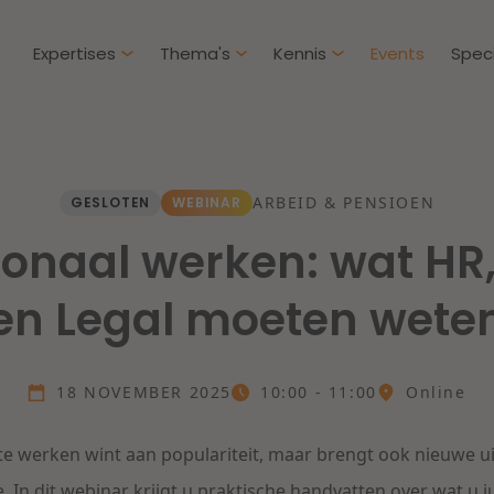
Expertises
Thema's
Kennis
Events
Speci
Artikelen
ARBEID & PENSIOEN
GESLOTEN
WEBINAR
Klantcases
IE & Innovatie
Overh
ionaal werken: wat HR
htbij een
Dichtbij de kansen en
ekomstbestendige
uitdagingen in de
en Legal moeten wete
Herstructurering & Insolventie
Aanbe
rg
woningbouw
Energie
Aansp
s meer
Lees meer
18 NOVEMBER 2025
10:00 - 11:00
Online
Zorg & Sociaal domein
Litiga
te werken wint aan populariteit, maar brengt ook nieuwe ui
 In dit
webinar
krijgt u praktische handvatten over wat u ju
Vastgoed
Onder