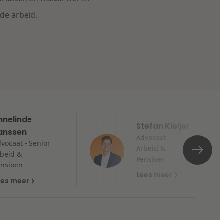
de arbeid.
nnelinde
Stefan Kleijer
anssen
Advocaat
vocaat - Senior
Arbeid &
beid &
Pensioen
nsioen
Lees meer
ees meer