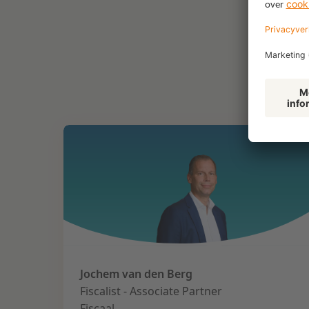
Jochem van den Berg
Fiscalist - Associate Partner
Fiscaal