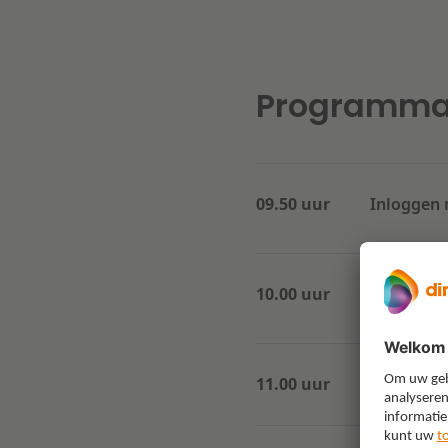
Programm
09.50 uur
Inloggen met 
10.00 uur
Start webi
11.00 uur
Einde webi