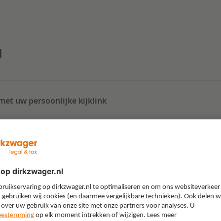
a
uw persoonlijke kijklink
nar
nar