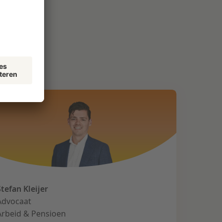
Stefan Kleijer
Advocaat
Arbeid & Pensioen