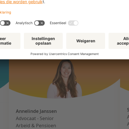
Ontmoet de sprekers
Annelinde Janssen
Advocaat - Senior
Arbeid & Pensioen