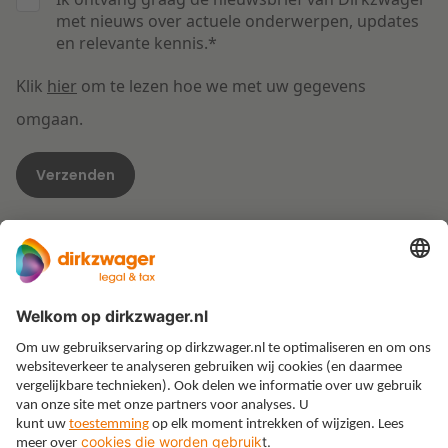
met nieuws over actuele onderwerpen, updates
en relevante kennis.
*
Klik
hier
om te lezen hoe we met uw gegevens
omgaan.
Expertises
Thema’s