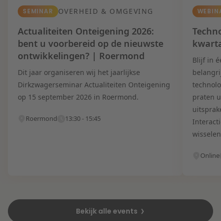
OVERHEID & OMGEVING
SEMINAR
WEBIN
Actualiteiten Onteigening 2026:
Techno
bent u voorbereid op de nieuwste
kwart
ontwikkelingen? | Roermond
Blijf in
Dit jaar organiseren wij het jaarlijkse
belangri
Dirkzwagerseminar Actualiteiten Onteigening
technolo
op 15 september 2026 in Roermond.
praten u
uitsprak
Roermond
13:30 - 15:45
Interact
wisselen
Online
Bekijk alle events