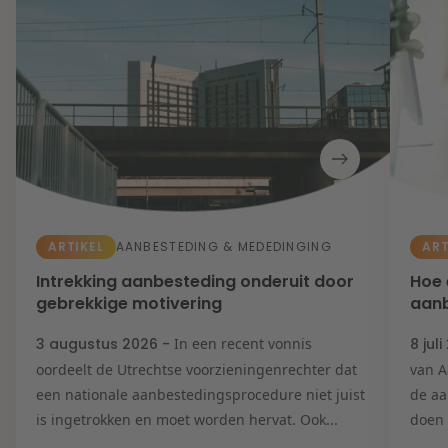
ARTIKEL
ART
AANBESTEDING & MEDEDINGING
Intrekking aanbesteding onderuit door
Hoe 
gebrekkige motivering
aanb
3 augustus 2026 -
In een recent vonnis
8 jul
oordeelt de Utrechtse voorzieningenrechter dat
van A
een nationale aanbestedingsprocedure niet juist
de a
is ingetrokken en moet worden hervat. Ook...
doen 