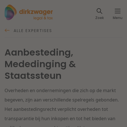
Expertises
Zoek
Menu
Corporate / M&A
Thema's
ALLE EXPERTISES
Banking & Finance
Dichtbij de energietransitie
Kennis
Aanbesteding,
Artikelen
Lees meer
Mededinging &
Fiscaal
Events
Staatssteun
Klantcases
Specialisten
Arbeid & Pensioen
Overheden en ondernemingen die zich op de markt
Over ons
IT & Privacy
begeven, zijn aan verschillende spelregels gebonden.
Dichtbij een toekomstbestendige zorg
Het aanbestedingsrecht verplicht overheden tot
Over Dirkzwager
Werken bij
IE & Innovatie
transparantie bij hun inkopen en tot het bieden van
Lees meer