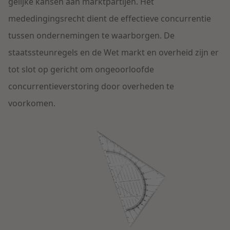
Contact
gelijke kansen aan marktpartijen. Het
Herstructurering & Insolventie
Internationale partners
mededingingsrecht dient de effectieve concurrentie
Nederlands
tussen ondernemingen te waarborgen. De
English
Energie
staatssteunregels en de Wet markt en overheid zijn er
Nieuws
tot slot op gericht om ongeoorloofde
Dichtbij de kansen en uitdagingen in de
Zorg & Sociaal domein
concurrentieverstoring door overheden te
woningbouw
voorkomen.
Vastgoed
Lees meer
Overheid & Omgeving
Aanbesteding & Mededinging
Dichtbij de wendbare onderneming
Aansprakelijkheid & Verzekering
Lees meer