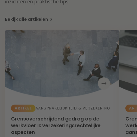
inzichten en praktische tips.
Bekijk alle artikelen
ARTIKEL
ART
AANSPRAKELIJKHEID & VERZEKERING
Grensoverschrijdend gedrag op de
Gren
werkvloer II: verzekeringsrechtelijke
werk
aspecten
aans