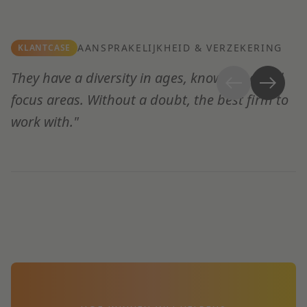
AANSPRAKELIJKHEID & VERZEKERING
KLANTCASE
They have a diversity in ages, knowledge and
T
focus areas. Without a doubt, the best firm to
a
work with."