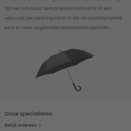
Contact
Herstructurering & Insolventie
Internationale partners
tijd een advocaat aansprakelijkheidsrecht of een
Nederlands
advocaat verzekeringsrecht in die de marktdynamiek
English
Energie
kent en over uitgebreide sectorkennis beschikt.
Nieuws
Dichtbij de kansen en uitdagingen in de
Zorg & Sociaal domein
woningbouw
Vastgoed
Lees meer
Overheid & Omgeving
Aanbesteding & Mededinging
Onze specialisten
Dichtbij de wendbare onderneming
Aansprakelijkheid & Verzekering
Bekijk iedereen
Lees meer