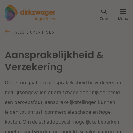
Expertises
Zoek
Menu
Corporate / M&A
Thema's
ALLE EXPERTISES
Banking & Finance
Dichtbij de energietransitie
Kennis
Aansprakelijkheid &
Artikelen
Lees meer
Verzekering
Fiscaal
Events
Klantcases
Specialisten
Of het nu gaat om aansprakelijkheid bij verkeers- en
Arbeid & Pensioen
bedrijfsongevallen of om schade door bijvoorbeeld
Over ons
een beroepsfout, aansprakelijkstellingen kunnen
IT & Privacy
Dichtbij een toekomstbestendige zorg
leiden tot onrust, commerciële schade en hoge
Over Dirkzwager
Werken bij
IE & Innovatie
kosten. Om de schade zoveel mogelijk te beperken
Lees meer
moet er snel worden gehandeld. Schakel daarom op