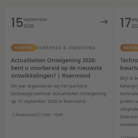
15
17
september
se
2026
20
OVERHEID & OMGEVING
SEMINAR
WEBIN
Actualiteiten Onteigening 2026:
Techno
bent u voorbereid op de nieuwste
kwart
ontwikkelingen? | Roermond
Blijf in
Dit jaar organiseren wij het jaarlijkse
belangri
Dirkzwagerseminar Actualiteiten Onteigening
technolo
op 15 september 2026 in Roermond.
praten u
uitsprak
Roermond
13:30 - 15:45
Interact
wisselen
Online