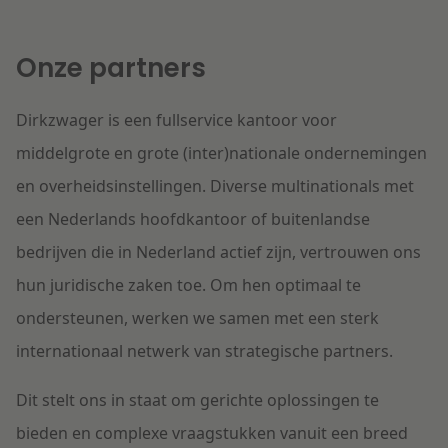
Contact
Herstructurering & Insolventie
Internationale partners
Nederlands
Onze partners
English
Energie
Nieuws
Dirkzwager is een fullservice kantoor voor
Dichtbij de kansen en uitdagingen in de
middelgrote en grote (inter)nationale ondernemingen
Zorg & Sociaal domein
woningbouw
en overheidsinstellingen. Diverse multinationals met
een Nederlands hoofdkantoor of buitenlandse
Vastgoed
Lees meer
bedrijven die in Nederland actief zijn, vertrouwen ons
hun juridische zaken toe. Om hen optimaal te
Overheid & Omgeving
ondersteunen, werken we samen met een sterk
internationaal netwerk van strategische partners.
Aanbesteding & Mededinging
Dichtbij de wendbare onderneming
Dit stelt ons in staat om gerichte oplossingen te
Aansprakelijkheid & Verzekering
bieden en complexe vraagstukken vanuit een breed
Lees meer