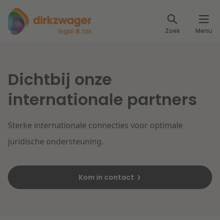
Expertises
Zoek
Menu
Corporate / M&A
Thema's
Banking & Finance
Dichtbij onze
Dichtbij de energietransitie
Kennis
internationale partners
Artikelen
Lees meer
Fiscaal
Events
Sterke internationale connecties voor optimale
Klantcases
Specialisten
Arbeid & Pensioen
juridische ondersteuning.
Over ons
IT & Privacy
Kom in contact
Dichtbij een toekomstbestendige zorg
Over Dirkzwager
Werken bij
IE & Innovatie
Lees meer