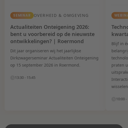
OVERHEID & OMGEVING
SEMINAR
WEBIN
Actualiteiten Onteigening 2026:
Techno
bent u voorbereid op de nieuwste
kwart
ontwikkelingen? | Roermond
Blijf in
Dit jaar organiseren wij het jaarlijkse
belangri
Dirkzwagerseminar Actualiteiten Onteigening
technolo
op 15 september 2026 in Roermond.
praten u
uitsprak
13:30 - 15:45
Interact
wisselen
10:00 -