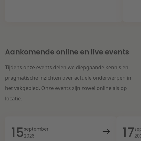
Aankomende online en live events
Tijdens onze events delen we diepgaande kennis en
pragmatische inzichten over actuele onderwerpen in
het vakgebied. Onze events zijn zowel online als op
locatie.
15
17
september
se
2026
20