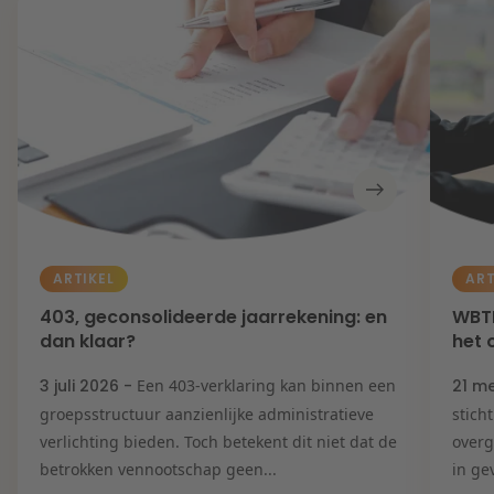
ARTIKEL
ART
403, geconsolideerde jaarrekening: en
WBTR
dan klaar?
het 
3 juli 2026 -
Een 403-verklaring kan binnen een
21 m
groepsstructuur aanzienlijke administratieve
stich
verlichting bieden. Toch betekent dit niet dat de
overg
betrokken vennootschap geen...
in ge