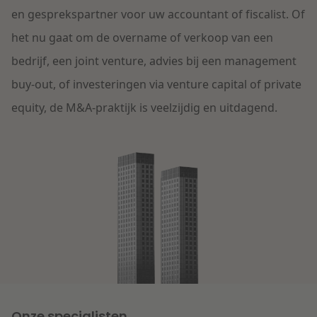
Contact
en gesprekspartner voor uw accountant of fiscalist. Of
Herstructurering & Insolventie
Internationale partners
het nu gaat om de overname of verkoop van een
Nederlands
bedrijf, een joint venture, advies bij een management
English
Energie
Nieuws
buy-out, of investeringen via venture capital of private
Dichtbij de kansen en uitdagingen in de
equity, de M&A-praktijk is veelzijdig en uitdagend.
Zorg & Sociaal domein
woningbouw
Vastgoed
Lees meer
Overheid & Omgeving
Aanbesteding & Mededinging
Dichtbij de wendbare onderneming
Aansprakelijkheid & Verzekering
Lees meer
Onze specialisten