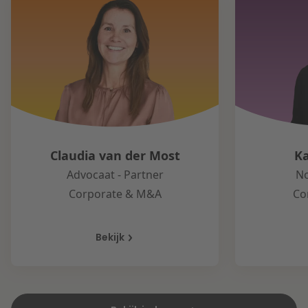
Claudia van der Most
K
Advocaat - Partner
No
Corporate & M&A
Co
Bekijk