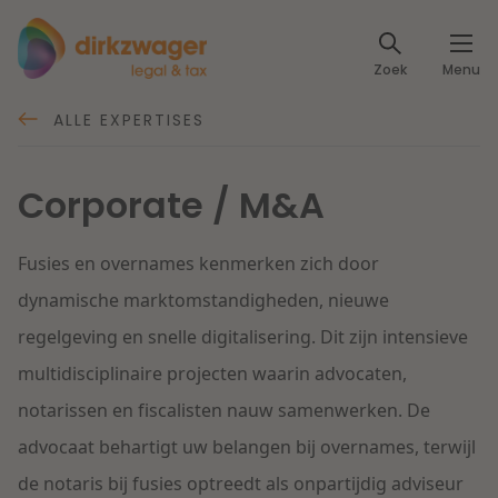
Expertises
Zoek
Menu
Corporate / M&A
Thema's
ALLE EXPERTISES
Banking & Finance
Dichtbij de energietransitie
Kennis
Corporate / M&A
Artikelen
Lees meer
Fiscaal
Events
Fusies en overnames kenmerken zich door
Klantcases
dynamische marktomstandigheden, nieuwe
Specialisten
Arbeid & Pensioen
regelgeving en snelle digitalisering. Dit zijn intensieve
Over ons
multidisciplinaire projecten waarin advocaten,
IT & Privacy
notarissen en fiscalisten nauw samenwerken. De
Dichtbij een toekomstbestendige zorg
Over Dirkzwager
Werken bij
advocaat behartigt uw belangen bij overnames, terwijl
IE & Innovatie
Lees meer
de notaris bij fusies optreedt als onpartijdig adviseur