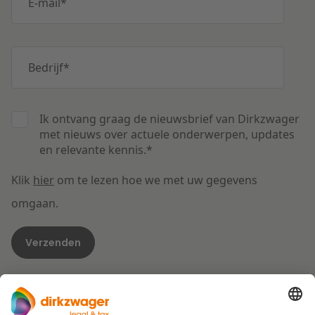
E-mail
*
Bedrijf
*
Ik ontvang graag de nieuwsbrief van Dirkzwager
met nieuws over actuele onderwerpen, updates
en relevante kennis.
*
Klik
hier
om te lezen hoe we met uw gegevens
omgaan.