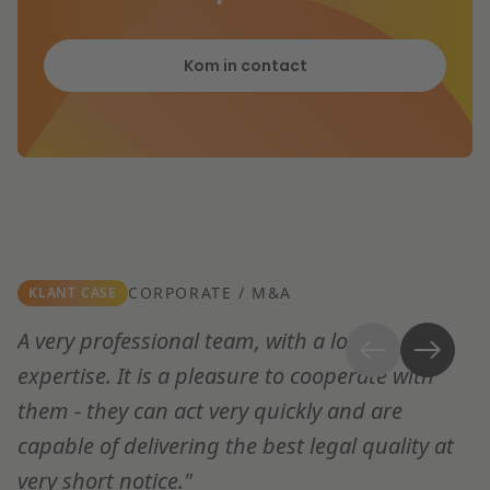
Kom in contact
CORPORATE / M&A
KLANT CASE
T
A very professional team, with a lot of
t
expertise. It is a pleasure to cooperate with
a
them - they can act very quickly and are
T
capable of delivering the best legal quality at
h
very short notice."