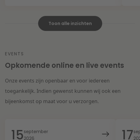
Toon alle inzichten
EVENTS
Opkomende online en live events
Onze events zijn openbaar en voor iedereen
toegankelijk. Indien gewenst kunnen wij ook een
bijeenkomst op maat voor u verzorgen.
15
17
september
se
2026
20