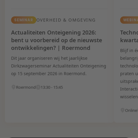
OVERHEID & OMGEVING
SEMINAR
WEBIN
Actualiteiten Onteigening 2026:
Techno
bent u voorbereid op de nieuwste
kwart
ontwikkelingen? | Roermond
Blijf in
Dit jaar organiseren wij het jaarlijkse
belangri
Dirkzwagerseminar Actualiteiten Onteigening
technolo
op 15 september 2026 in Roermond.
praten u
uitsprak
Roermond
13:30 - 15:45
Interact
wisselen
Online