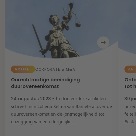
ARTIKEL
ART
CORPORATE & M&A
Onrechtmatige beëindiging
Onte
duurovereenkomst
tot 
24 augustus 2023 -
In drie eerdere artikelen
30 j
schreef mijn collega Selma van Ramele al over de
onrec
duurovereenkomst en de (on)mogelijkheid tot
feite
opzegging van een dergelijke...
Besta