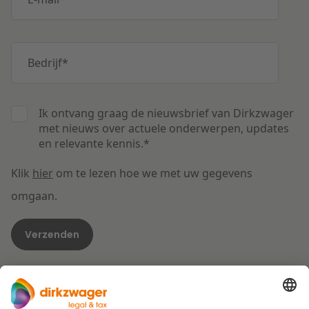
Bedrijf
*
Ik ontvang graag de nieuwsbrief van Dirkzwager
met nieuws over actuele onderwerpen, updates
en relevante kennis.
*
Klik
hier
om te lezen hoe we met uw gegevens
omgaan.