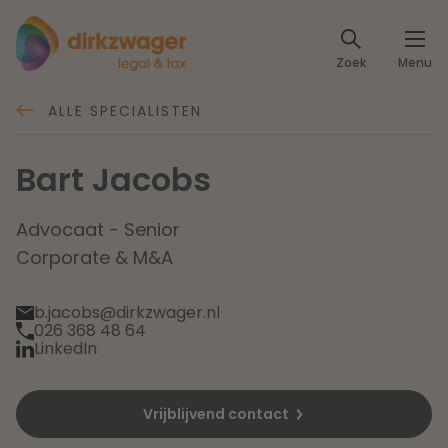
Expertises
Zoek
Menu
Corporate / M&A
Thema's
ALLE SPECIALISTEN
Banking & Finance
Dichtbij de energietransitie
Kennis
Bart Jacobs
Artikelen
Lees meer
Fiscaal
Events
Advocaat - Senior
Corporate & M&A
Klantcases
Specialisten
Arbeid & Pensioen
b.jacobs@dirkzwager.nl
026 368 48 64
Over ons
IT & Privacy
LinkedIn
Dichtbij een toekomstbestendige zorg
Over Dirkzwager
Werken bij
IE & Innovatie
Vrijblijvend contact
Lees meer