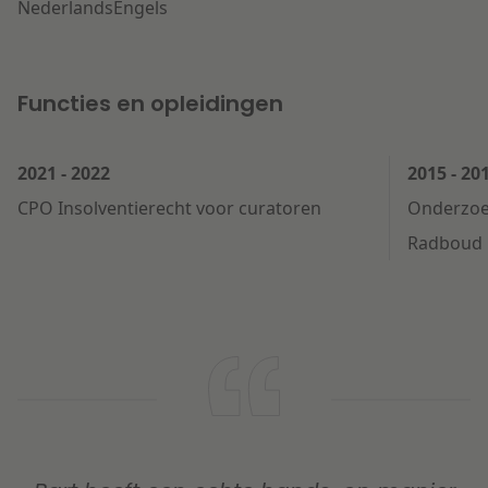
Nederlands
Engels
Functies en opleidingen
2021 - 2022
2015 - 20
CPO Insolventierecht voor curatoren
Onderzoe
Radboud U