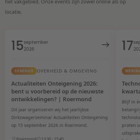
het vakgebied. Onze events zijn zowel online als op
locatie.
15
17
september
se
2026
20
OVERHEID & OMGEVING
SEMINAR
WEBIN
Actualiteiten Onteigening 2026:
Techno
bent u voorbereid op de nieuwste
kwart
ontwikkelingen? | Roermond
Blijf in
Dit jaar organiseren wij het jaarlijkse
belangri
Dirkzwagerseminar Actualiteiten Onteigening
technolo
op 15 september 2026 in Roermond.
praten u
uitsprak
Roermond
13:30 - 15:45