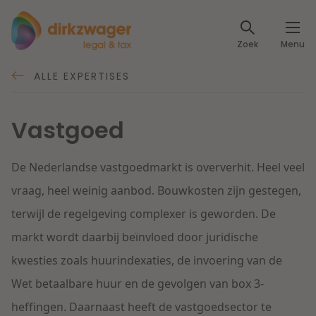
Expertises
Zoek
Menu
Corporate / M&A
Thema's
ALLE EXPERTISES
Banking & Finance
Dichtbij de energietransitie
Kennis
Vastgoed
Artikelen
Lees meer
Fiscaal
Events
De Nederlandse vastgoedmarkt is oververhit. Heel veel
Klantcases
vraag, heel weinig aanbod. Bouwkosten zijn gestegen,
Specialisten
Arbeid & Pensioen
terwijl de regelgeving complexer is geworden. De
Over ons
markt wordt daarbij beïnvloed door juridische
IT & Privacy
kwesties zoals huurindexaties, de invoering van de
Dichtbij een toekomstbestendige zorg
Over Dirkzwager
Werken bij
Wet betaalbare huur en de gevolgen van box 3-
IE & Innovatie
Lees meer
heffingen. Daarnaast heeft de vastgoedsector te