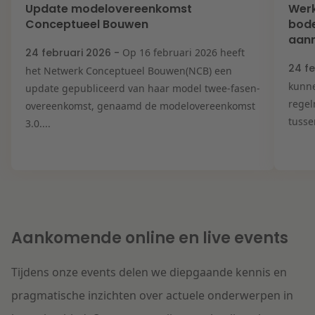
Update modelovereenkomst
Werk
Conceptueel Bouwen
bode
aann
24 februari 2026 -
Op 16 februari 2026 heeft
24 f
het Netwerk Conceptueel Bouwen(NCB) een
kunn
update gepubliceerd van haar model twee-fasen-
regel
overeenkomst, genaamd de modelovereenkomst
tusse
3.0....
Aankomende online en live events
Tijdens onze events delen we diepgaande kennis en
pragmatische inzichten over actuele onderwerpen in