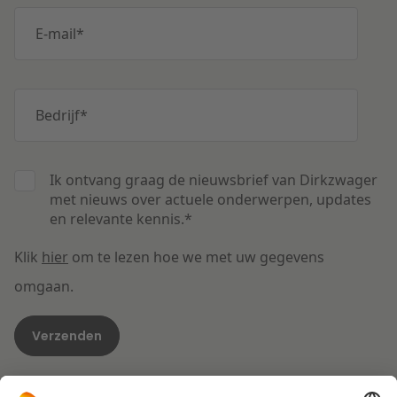
E-mail
*
Bedrijf
*
Ik ontvang graag de nieuwsbrief van Dirkzwager
met nieuws over actuele onderwerpen, updates
en relevante kennis.
*
Klik
hier
om te lezen hoe we met uw gegevens
omgaan.