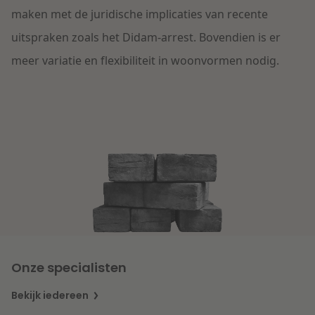
Contact
maken met de juridische implicaties van recente
Herstructurering & Insolventie
Internationale partners
uitspraken zoals het Didam-arrest. Bovendien is er
Nederlands
meer variatie en flexibiliteit in woonvormen nodig.
English
Energie
Nieuws
Dichtbij de kansen en uitdagingen in de
Zorg & Sociaal domein
woningbouw
Vastgoed
Lees meer
Overheid & Omgeving
Aanbesteding & Mededinging
Onze specialisten
Dichtbij de wendbare onderneming
Aansprakelijkheid & Verzekering
Bekijk iedereen
Lees meer