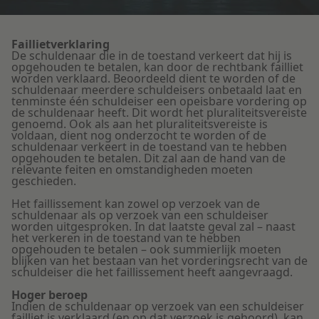
Litigation
Faillietverklaring
De schuldenaar die in de toestand verkeert dat hij is
opgehouden te betalen, kan door de rechtbank failliet
Onderwijs
worden verklaard. Beoordeeld dient te worden of de
schuldenaar meerdere schuldeisers onbetaald laat en
tenminste één schuldeiser een opeisbare vordering op
de schuldenaar heeft. Dit wordt het pluraliteitsvereiste
genoemd. Ook als aan het pluraliteitsvereiste is
voldaan, dient nog onderzocht te worden of de
schuldenaar verkeert in de toestand van te hebben
opgehouden te betalen. Dit zal aan de hand van de
relevante feiten en omstandigheden moeten
geschieden.
Het faillissement kan zowel op verzoek van de
schuldenaar als op verzoek van een schuldeiser
worden uitgesproken. In dat laatste geval zal – naast
het verkeren in de toestand van te hebben
opgehouden te betalen – ook summierlijk moeten
blijken van het bestaan van het vorderingsrecht van de
schuldeiser die het faillissement heeft aangevraagd.
Hoger beroep
Indien de schuldenaar op verzoek van een schuldeiser
failliet is verklaard (en op dat verzoek is gehoord), kan