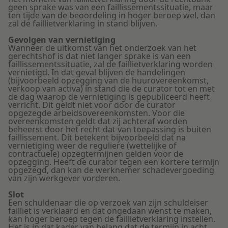
geen sprake was van een faillissementssituatie, maar
ten tijde van de beoordeling in hoger beroep wel, dan
zal de faillietverklaring in stand blijven.
Gevolgen van vernietiging
Wanneer de uitkomst van het onderzoek van het
gerechtshof is dat niet langer sprake is van een
faillissementssituatie, zal de faillietverklaring worden
vernietigd. In dat geval blijven de handelingen
(bijvoorbeeld opzegging van de huurovereenkomst,
verkoop van activa) in stand die de curator tot en met
de dag waarop de vernietiging is gepubliceerd heeft
verricht. Dit geldt niet voor door de curator
opgezegde arbeidsovereenkomsten. Voor die
overeenkomsten geldt dat zij achteraf worden
beheerst door het recht dat van toepassing is buiten
faillissement. Dit betekent bijvoorbeeld dat na
vernietiging weer de reguliere (wettelijke of
contractuele) opzegtermijnen gelden voor de
opzegging. Heeft de curator tegen een kortere termijn
opgezegd, dan kan de werknemer schadevergoeding
van zijn werkgever vorderen.
Slot
Een schuldenaar die op verzoek van zijn schuldeiser
failliet is verklaard en dat ongedaan wenst te maken,
kan hoger beroep tegen de faillietverklaring instellen.
Het is in dat kader van belang dat de termijn in acht