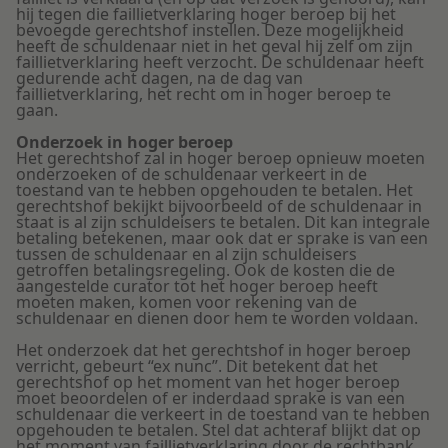
hij tegen die faillietverklaring hoger beroep bij het
bevoegde gerechtshof instellen. Deze mogelijkheid
heeft de schuldenaar niet in het geval hij zelf om zijn
faillietverklaring heeft verzocht. De schuldenaar heeft
gedurende acht dagen, na de dag van
faillietverklaring, het recht om in hoger beroep te
gaan.
Onderzoek in hoger beroep
Het gerechtshof zal in hoger beroep opnieuw moeten
onderzoeken of de schuldenaar verkeert in de
toestand van te hebben opgehouden te betalen. Het
gerechtshof bekijkt bijvoorbeeld of de schuldenaar in
staat is al zijn schuldeisers te betalen. Dit kan integrale
betaling betekenen, maar ook dat er sprake is van een
tussen de schuldenaar en al zijn schuldeisers
getroffen betalingsregeling. Ook de kosten die de
aangestelde curator tot het hoger beroep heeft
moeten maken, komen voor rekening van de
schuldenaar en dienen door hem te worden voldaan.
Het onderzoek dat het gerechtshof in hoger beroep
verricht, gebeurt “ex nunc”. Dit betekent dat het
gerechtshof op het moment van het hoger beroep
moet beoordelen of er inderdaad sprake is van een
schuldenaar die verkeert in de toestand van te hebben
opgehouden te betalen. Stel dat achteraf blijkt dat op
het moment van faillietverklaring door de rechtbank