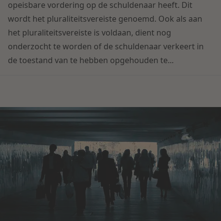
Contact
opeisbare vordering op de schuldenaar heeft. Dit
Herstructurering & Insolventie
Internationale partners
wordt het pluraliteitsvereiste genoemd. Ook als aan
Nederlands
het pluraliteitsvereiste is voldaan, dient nog
Energie
onderzocht te worden of de schuldenaar verkeert in
Nieuws
de toestand van te hebben opgehouden te...
Dichtbij de kansen en uitdagingen in de
Zorg & Sociaal domein
woningbouw
Vastgoed
Lees meer
Overheid & Omgeving
Aanbesteding & Mededinging
Dichtbij de wendbare onderneming
Aansprakelijkheid & Verzekering
Lees meer