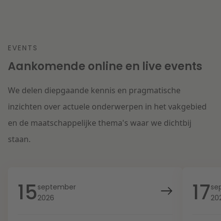
EVENTS
Aankomende online en live events
We delen diepgaande kennis en pragmatische
inzichten over actuele onderwerpen in het vakgebied
en de maatschappelijke thema's waar we dichtbij
staan.
15
17
september
se
2026
20