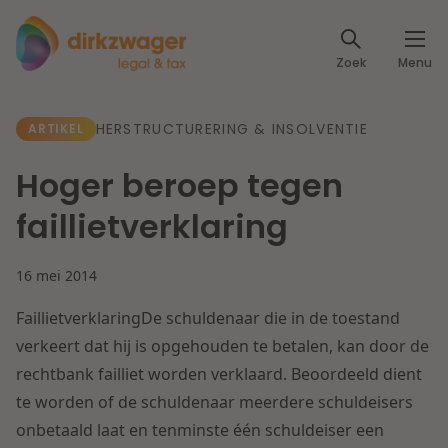
Expertises
Zoek
Menu
Corporate / M&A
Thema's
HERSTRUCTURERING & INSOLVENTIE
ARTIKEL
Banking & Finance
Dichtbij de energietransitie
Kennis
Hoger beroep tegen
Artikelen
Lees meer
Fiscaal
faillietverklaring
Events
Klantcases
Specialisten
16 mei 2014
Arbeid & Pensioen
FaillietverklaringDe schuldenaar die in de toestand
Over ons
IT & Privacy
verkeert dat hij is opgehouden te betalen, kan door de
Dichtbij een toekomstbestendige zorg
rechtbank failliet worden verklaard. Beoordeeld dient
Over Dirkzwager
Werken bij
te worden of de schuldenaar meerdere schuldeisers
IE & Innovatie
Lees meer
onbetaald laat en tenminste één schuldeiser een