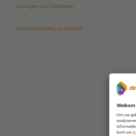
Gevolgen voor bedrijven
Inwerkingtreding en looptijd