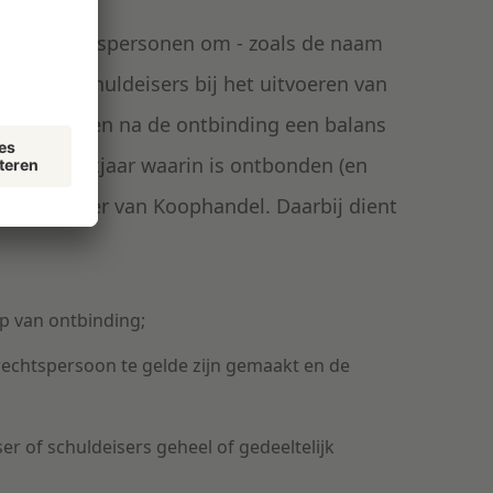
rplicht rechtspersonen om - zoals de naam
den aan schuldeisers bij het uitvoeren van
nen 14 dagen na de ontbinding een
balans
t het boekjaar waarin is ontbonden (en
ij de Kamer van Koophandel. Daarbij dient
ip van ontbinding;
rechtspersoon te gelde zijn gemaakt en de
r of schuldeisers geheel of gedeeltelijk