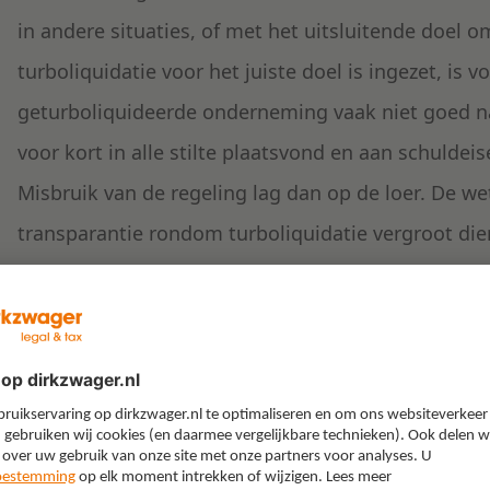
in andere situaties, of met het uitsluitende doel o
turboliquidatie voor het juiste doel is ingezet, is 
geturboliquideerde onderneming vaak niet goed na
voor kort in alle stilte plaatsvond en aan schulde
Misbruik van de regeling lag dan op de loer. De w
transparantie rondom turboliquidatie vergroot die
het leven is geroepen. De bedoeling van de wetgeve
als ontbindingswijze te vergroten, waardoor de re
ondernemingen en het gebruik daarvan wordt gefac
Wat houdt de Tijdelijke w
turboliquidatie in?