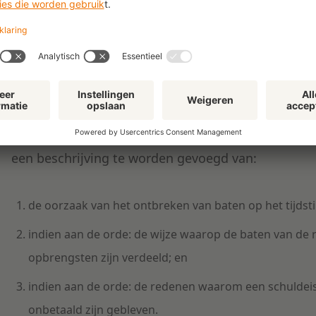
De Tijdelijke wet transparantie turboliquidatie ve
van de wet al aangeeft - meer transparantie te bie
de turboliquidatie. Zo moet de rechtspersoon bin
en een
staat van baten en lasten
met betrekking to
eventueel het voorafgaande boekjaar) deponeren b
een
beschrijving
te worden gevoegd van:
de oorzaak van het ontbreken van baten op het tijdst
indien aan de orde: de wijze waarop de baten van de 
opbrengsten zijn verdeeld; en
indien aan de orde: de redenen waarom een schuldeise
onbetaald zijn gebleven.