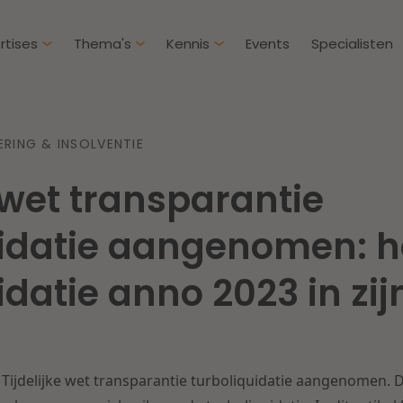
rtises
Thema's
Kennis
Events
Specialisten
Artikelen
Over D
RING & INSOLVENTIE
Klantcases
Intern
e wet transparantie
IE & Innovatie
Overh
Nieuw
htbij een
Dichtbij de kansen en
uidatie aangenomen: h
ekomstbestendige
uitdagingen in de
Herstructurering & Insolventie
Aanbe
rg
woningbouw
idatie anno 2023 in zi
Energie
Aansp
s meer
Lees meer
Zorg & Sociaal domein
Litiga
 Tijdelijke wet transparantie turboliquidatie aangenomen. 
Vastgoed
Onder