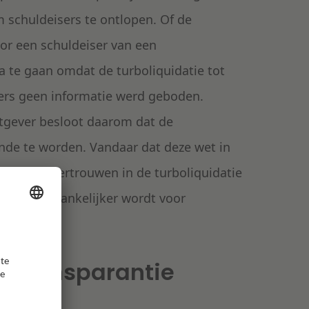
m schuldeisers te ontlopen. Of de
voor een schuldeiser van een
 te gaan omdat de turboliquidatie tot
isers geen informatie werd geboden.
etgever besloot daarom dat de
nde te worden. Vandaar dat deze wet in
r is het v
ertrouwen in de turboliquidatie
geling toegankelijker wordt voor
iliteerd.
et transparantie