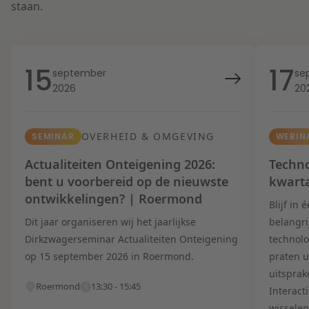
staan.
15
17
september
se
2026
20
OVERHEID & OMGEVING
SEMINAR
WEBIN
Actualiteiten Onteigening 2026:
Techno
bent u voorbereid op de nieuwste
kwart
ontwikkelingen? | Roermond
Blijf in
Dit jaar organiseren wij het jaarlijkse
belangri
Dirkzwagerseminar Actualiteiten Onteigening
technolo
op 15 september 2026 in Roermond.
praten u
uitsprak
Roermond
13:30 - 15:45
Interact
wisselen