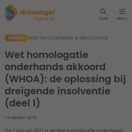
Expertises
Zoek
Menu
Corporate / M&A
Thema's
HERSTRUCTURERING & INSOLVENTIE
ARTIKEL
Banking & Finance
Dichtbij de energietransitie
Kennis
Wet homologatie
Artikelen
Lees meer
Fiscaal
onderhands akkoord
Events
(WHOA): de oplossing bij
Klantcases
Specialisten
Arbeid & Pensioen
dreigende insolventie
Over ons
(deel 1)
IT & Privacy
Dichtbij een toekomstbestendige zorg
Over Dirkzwager
Werken bij
14 oktober 2019
IE & Innovatie
Lees meer
Op 1 januari 2021 is de Wet homologatie onderhands