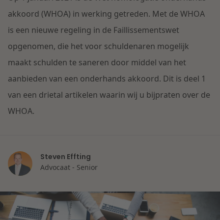
Contact
Herstructurering & Insolventie
Internationale partners
akkoord (WHOA) in werking getreden. Met de WHOA
Nederlands
is een nieuwe regeling in de Faillissementswet
Energie
opgenomen, die het voor schuldenaren mogelijk
Nieuws
maakt schulden te saneren door middel van het
Dichtbij de kansen en uitdagingen in de
Zorg & Sociaal domein
aanbieden van een onderhands akkoord. Dit is deel 1
woningbouw
van een drietal artikelen waarin wij u bijpraten over de
Vastgoed
Lees meer
WHOA.
Overheid & Omgeving
Steven Effting
Advocaat - Senior
Aanbesteding & Mededinging
Dichtbij de wendbare onderneming
Aansprakelijkheid & Verzekering
Lees meer