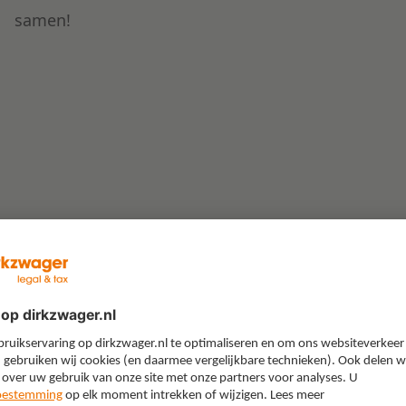
samen!
p uw
Ja, ik wil de nieuwsbrief ont
E-mail
*
Ik ontvang graag de nie
onderwerpen, updates e