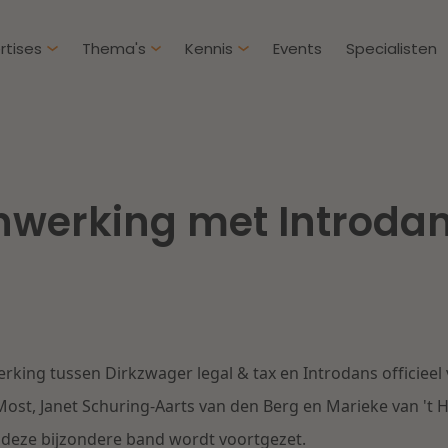
rtises
Thema's
Kennis
Events
Specialisten
Artikelen
Over D
Klantcases
Intern
werking met Introdan
IE & Innovatie
Overh
Nieuw
htbij een
Dichtbij de kansen en
ekomstbestendige
uitdagingen in de
Herstructurering & Insolventie
Aanbe
rg
woningbouw
Energie
Aansp
s meer
Lees meer
king tussen Dirkzwager legal & tax en Introdans officieel
Zorg & Sociaal domein
Litiga
Most, Janet Schuring-Aarts van den Berg en Marieke van 't
eze bijzondere band wordt voortgezet.
Vastgoed
Onder