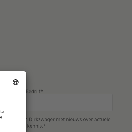
vangen
Bedrijf
*
uwsbrief van Dirkzwager met nieuws over actuele
n relevante kennis.
*