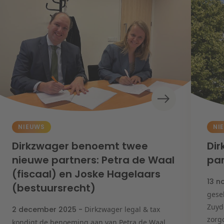
NIEUWS
NI
Dirkzwager benoemt twee
Dir
nieuwe partners: Petra de Waal
pa
(fiscaal) en Joske Hagelaars
13 n
(bestuursrecht)
gesel
Zuyd
2 december 2025 -
Dirkzwager legal & tax
zorg
kondigt de benoeming aan van Petra de Waal