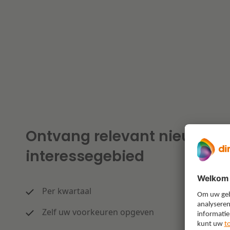
Ontvang relevant nieuws o
interessegebied
Per kwartaal
Zelf uw voorkeuren opgeven