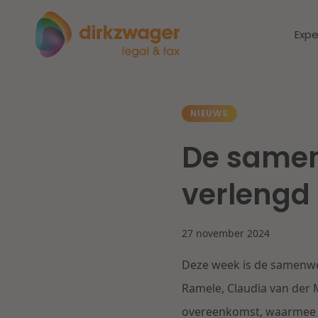
Expe
Expertises
Thema's
NIEUWS
De samen
Corporate / M&A
Dichtbij de
Dic
verlengd
energietransitie
to
Banking & Finance
zo
27 november 2024
Fiscaal
Lees meer
Lee
Deze week is de samenwer
Arbeid & Pensioen
Ramele, Claudia van der 
overeenkomst, waarmee d
IT & Privacy