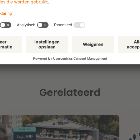
Klik
hier
om te lezen hoe we 
Gerelateerd