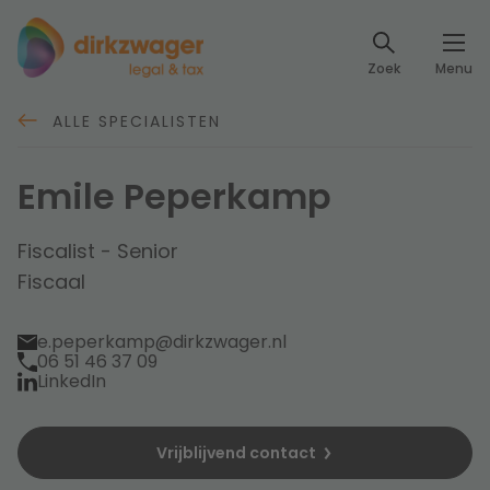
Expertises
Zoek
Menu
Corporate / M&A
Thema's
ALLE SPECIALISTEN
Banking & Finance
Dichtbij de energietransitie
Kennis
Emile Peperkamp
Artikelen
Lees meer
Fiscaal
Events
Fiscalist - Senior
Fiscaal
Klantcases
Specialisten
Arbeid & Pensioen
e.peperkamp@dirkzwager.nl
06 51 46 37 09
Over ons
IT & Privacy
LinkedIn
Dichtbij een toekomstbestendige zorg
Over Dirkzwager
Werken bij
IE & Innovatie
Vrijblijvend contact
Lees meer