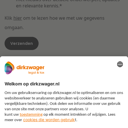
en relevante kennis.
*
Klik
hier
om te lezen hoe we met uw gegevens
omgaan.
Expertises
Thema’s