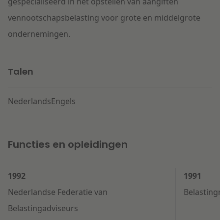
gespecialiseerd in het opstellen van aangiften
vennootschapsbelasting voor grote en middelgrote
ondernemingen.
Talen
Nederlands
Engels
Functies en opleidingen
1992
1991
Nederlandse Federatie van
Belastin
Belastingadviseurs