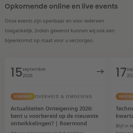
Opkomende online en live events
Onze events zijn openbaar en voor iedereen
toegankelijk. Indien gewenst kunnen wij ook een
bijeenkomst op maat voor u verzorgen.
15
17
september
se
2026
20
OVERHEID & OMGEVING
SEMINAR
WEBIN
Actualiteiten Onteigening 2026:
Techno
bent u voorbereid op de nieuwste
kwart
ontwikkelingen? | Roermond
Blijf in