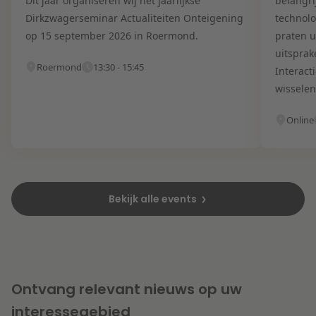
Dit jaar organiseren wij het jaarlijkse
belangri
Dirkzwagerseminar Actualiteiten Onteigening
technolo
op 15 september 2026 in Roermond.
praten u
uitsprak
Roermond
13:30 - 15:45
Interact
wisselen
Online
Bekijk alle events
Ontvang relevant nieuws op uw
interessegebied