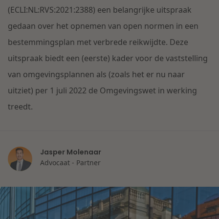
Contact
(ECLI:NL:RVS:2021:2388) een belangrijke uitspraak
Herstructurering & Insolventie
Internationale partners
gedaan over het opnemen van open normen in een
Nederlands
bestemmingsplan met verbrede reikwijdte. Deze
Energie
Nieuws
uitspraak biedt een (eerste) kader voor de vaststelling
Dichtbij de kansen en uitdagingen in de
van omgevingsplannen als (zoals het er nu naar
Zorg & Sociaal domein
woningbouw
uitziet) per 1 juli 2022 de Omgevingswet in werking
treedt.
Vastgoed
Lees meer
Overheid & Omgeving
Jasper Molenaar
Advocaat - Partner
Aanbesteding & Mededinging
Dichtbij de wendbare onderneming
Aansprakelijkheid & Verzekering
Lees meer