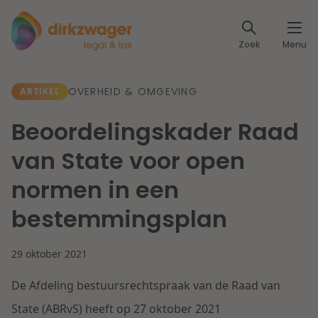
Expertises
Zoek
Menu
Corporate / M&A
Thema's
OVERHEID & OMGEVING
ARTIKEL
Banking & Finance
Dichtbij de energietransitie
Kennis
Beoordelingskader Raad
Artikelen
Lees meer
Fiscaal
van State voor open
Events
normen in een
Klantcases
Specialisten
Arbeid & Pensioen
bestemmingsplan
Over ons
IT & Privacy
29 oktober 2021
Dichtbij een toekomstbestendige zorg
Over Dirkzwager
Werken bij
De Afdeling bestuursrechtspraak van de Raad van
IE & Innovatie
Lees meer
State (ABRvS) heeft op 27 oktober 2021