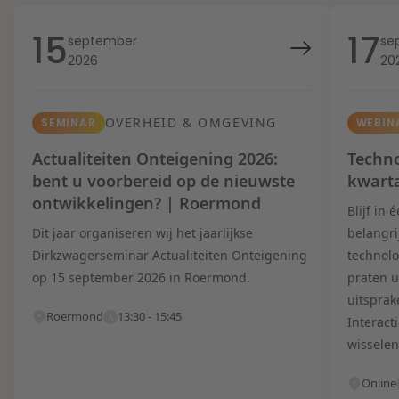
15
17
september
se
2026
20
OVERHEID & OMGEVING
SEMINAR
WEBIN
Actualiteiten Onteigening 2026:
Techno
bent u voorbereid op de nieuwste
kwart
ontwikkelingen? | Roermond
Blijf in
Dit jaar organiseren wij het jaarlijkse
belangri
Dirkzwagerseminar Actualiteiten Onteigening
technolo
op 15 september 2026 in Roermond.
praten u
uitsprak
Roermond
13:30 - 15:45
Interact
wisselen
Online