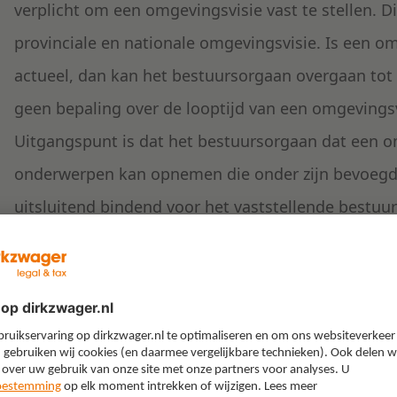
verplicht om een omgevingsvisie vast te stellen. Di
provinciale en nationale omgevingsvisie. Is een o
actueel, dan kan het bestuursorgaan overgaan tot 
geen bepaling over de looptijd van een omgevingsv
Uitgangspunt is dat het bestuursorgaan dat een om
onderwerpen kan opnemen die onder zijn bevoegdhe
uitsluitend bindend voor het vaststellende bestuur
bevoegdheden (zelfbinding). De inhoud van een om
burger. Daarin onderscheidt de omgevingsvisie zi
van het huidige bestemmingsplan – dat de burger
Inhoud omgevingsvisie