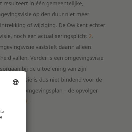
t resulteert in één gemeentelijke,
mgevingsvisie op den duur niet meer
intrekking of wijziging. De Ow kent echter
isie, noch een actualiseringsplicht
2
.
gevingsvisie vaststelt daarin alleen
id vallen. Verder is een omgevingsvisie
sorgaan bij de uitoefening van zijn
gevingsvisie is dus niet bindend voor de
ch van het omgevingsplan – de opvolger
 wel bindt
3
.