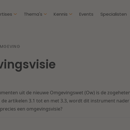
rtises
Thema's
Kennis
Events
Specialisten
Artikelen
Over D
OMGEVING
Klantcases
Intern
ingsvisie
IE & Innovatie
Overh
Nieuw
htbij een
Dichtbij de kansen en
ekomstbestendige
uitdagingen in de
Herstructurering & Insolventie
Aanbe
rg
woningbouw
umenten uit de nieuwe Omgevingswet (Ow) is de zogeheten 
Energie
Aansp
s meer
Lees meer
n de artikelen 3.1 tot en met 3.3, wordt dit instrument nade
is precies een omgevingsvisie?
Zorg & Sociaal domein
Litiga
Vastgoed
Onder