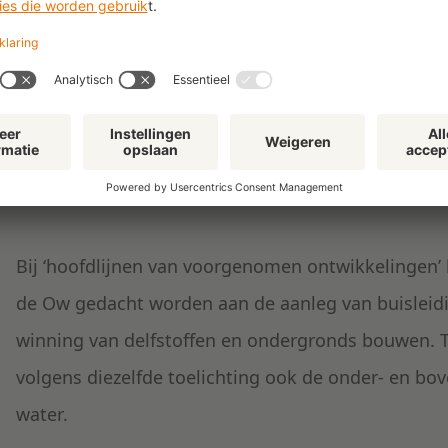
Artikel 3.2 Ow bepaalt welke zaken in een omgev
namelijk:
- een beschrijving van de hoofdlijnen van de kwalit
- de hoofdlijnen van de voorgenomen ontwikkeling
en het behoud van het grondgebied;
- de hoofdzaken van het voor de fysieke leefomgevi
Bij ‘hoofdlijnen van voorgenomen ontwikkelingen’ 
de Ow gedacht worden aan de aanleg van buisleid
winning van delfstoffen en ondergronds bouwen. T
volgens diezelfde toelichting ook de onder- en bo
water.