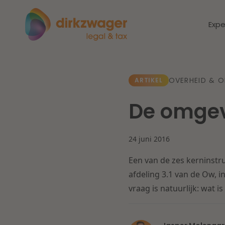
Expe
Expertises
Thema's
OVERHEID & 
ARTIKEL
De omgev
Corporate / M&A
Dichtbij de
Dic
energietransitie
to
Banking & Finance
24 juni 2016
zo
Een van de zes kerninstr
Fiscaal
Lees meer
Lee
afdeling 3.1 van de Ow, i
vraag is natuurlijk: wat 
Arbeid & Pensioen
IT & Privacy