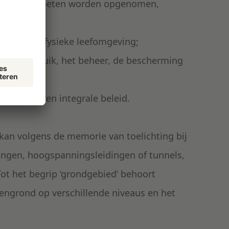
ingsvisie moeten worden opgenomen,
eit van de fysieke leefomgeving;
, het gebruik, het beheer, de bescherming
ng te voeren integrale beleid.
kan volgens de memorie van toelichting bij
ingen, hoogspanningsleidingen of tunnels,
ot het begrip ‘grondgebied’ behoort
vengrond op verschillende niveaus en het