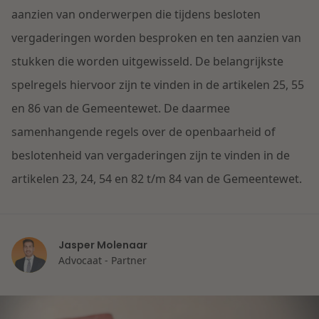
Contact
aanzien van onderwerpen die tijdens besloten
Herstructurering & Insolventie
Internationale partners
vergaderingen worden besproken en ten aanzien van
Nederlands
stukken die worden uitgewisseld. De belangrijkste
Energie
Nieuws
spelregels hiervoor zijn te vinden in de artikelen 25, 55
Dichtbij de kansen en uitdagingen in de
en 86 van de Gemeentewet. De daarmee
Zorg & Sociaal domein
woningbouw
samenhangende regels over de openbaarheid of
beslotenheid van vergaderingen zijn te vinden in de
Vastgoed
Lees meer
artikelen 23, 24, 54 en 82 t/m 84 van de Gemeentewet.
Overheid & Omgeving
Jasper Molenaar
Aanbesteding & Mededinging
Advocaat - Partner
Dichtbij de wendbare onderneming
Aansprakelijkheid & Verzekering
Lees meer