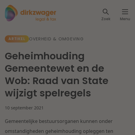
Expertises
Zoek
Menu
Corporate / M&A
Thema's
OVERHEID & OMGEVING
ARTIKEL
Banking & Finance
Dichtbij de energietransitie
Kennis
Geheimhouding
Artikelen
Lees meer
Fiscaal
Gemeentewet en de
Events
Wob: Raad van State
Klantcases
Specialisten
Arbeid & Pensioen
wijzigt spelregels
Over ons
IT & Privacy
10 september 2021
Dichtbij een toekomstbestendige zorg
Over Dirkzwager
Werken bij
Gemeentelijke bestuursorganen kunnen onder
IE & Innovatie
Lees meer
omstandigheden geheimhouding opleggen ten