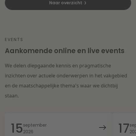
Naar overzicht
EVENTS
Aankomende online en live events
We delen diepgaande kennis en pragmatische
inzichten over actuele onderwerpen in het vakgebied
en de maatschappelijke thema's waar we dichtbij
staan.
15
17
september
se
2026
20