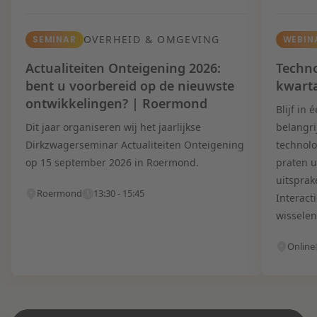
OVERHEID & OMGEVING
SEMINAR
WEBIN
Actualiteiten Onteigening 2026:
Techno
bent u voorbereid op de nieuwste
kwart
ontwikkelingen? | Roermond
Blijf in
Dit jaar organiseren wij het jaarlijkse
belangri
Dirkzwagerseminar Actualiteiten Onteigening
technolo
op 15 september 2026 in Roermond.
praten u
uitsprak
Roermond
13:30 - 15:45
Interact
wisselen
Online