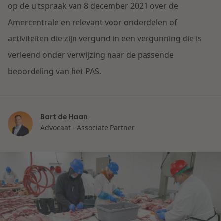
Contact
op de uitspraak van 8 december 2021 over de
Herstructurering & Insolventie
Internationale partners
Amercentrale en relevant voor onderdelen of
Nederlands
activiteiten die zijn vergund in een vergunning die is
Energie
Nieuws
verleend onder verwijzing naar de passende
beoordeling van het PAS.
Dichtbij de kansen en uitdagingen in de
Zorg & Sociaal domein
woningbouw
Vastgoed
Lees meer
Bart de Haan
Advocaat - Associate Partner
Overheid & Omgeving
Aanbesteding & Mededinging
Dichtbij de wendbare onderneming
Aansprakelijkheid & Verzekering
Lees meer