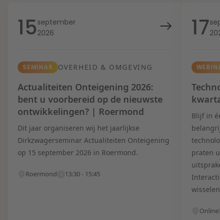
15
17
september
se
2026
20
OVERHEID & OMGEVING
SEMINAR
WEBIN
Actualiteiten Onteigening 2026:
Techno
bent u voorbereid op de nieuwste
kwart
ontwikkelingen? | Roermond
Blijf in
Dit jaar organiseren wij het jaarlijkse
belangri
Dirkzwagerseminar Actualiteiten Onteigening
technolo
op 15 september 2026 in Roermond.
praten u
uitsprak
Roermond
13:30 - 15:45
Interact
wisselen
Online