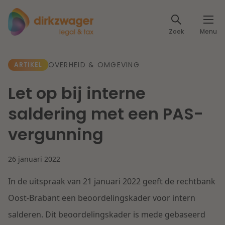
Expertises
Zoek
Menu
Corporate / M&A
Thema's
OVERHEID & OMGEVING
ARTIKEL
Banking & Finance
Dichtbij de energietransitie
Kennis
Let op bij interne
Artikelen
Lees meer
Fiscaal
saldering met een PAS-
Events
vergunning
Klantcases
Specialisten
Arbeid & Pensioen
26 januari 2022
Over ons
IT & Privacy
In de uitspraak van 21 januari 2022 geeft de rechtbank
Dichtbij een toekomstbestendige zorg
Over Dirkzwager
Werken bij
Oost-Brabant een beoordelingskader voor intern
IE & Innovatie
salderen. Dit beoordelingskader is mede gebaseerd
Lees meer