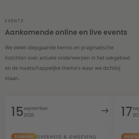
EVENTS
Aankomende online en live events
We delen diepgaande kennis en pragmatische
inzichten over actuele onderwerpen in het vakgebied
en de maatschappelijke thema's waar we dichtbij
staan.
15
17
september
se
2026
20
OVERHEID & OMGEVING
SEMINAR
WEBIN