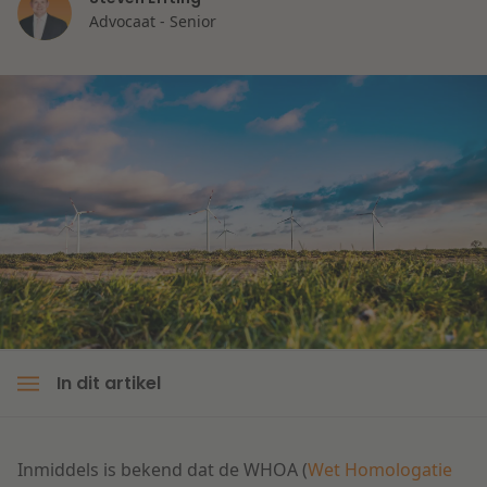
Contact
Advocaat - Senior
Herstructurering & Insolventie
Internationale partners
Nederlands
Energie
Nieuws
Dichtbij de kansen en uitdagingen in de
Zorg & Sociaal domein
woningbouw
Vastgoed
Lees meer
Overheid & Omgeving
Aanbesteding & Mededinging
In dit artikel
Dichtbij de wendbare onderneming
Aansprakelijkheid & Verzekering
Inmiddels is bekend dat de WHOA (
Wet Homologatie
Lees meer