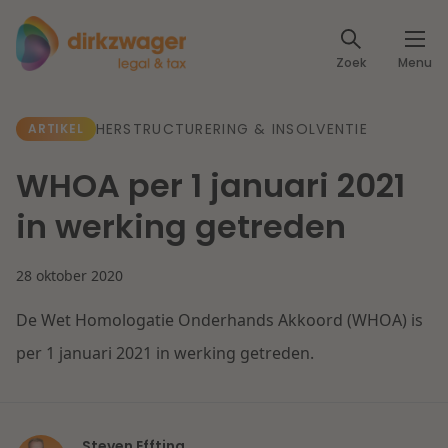
Expertises
Zoek
Menu
Corporate / M&A
Thema's
HERSTRUCTURERING & INSOLVENTIE
ARTIKEL
Banking & Finance
Dichtbij de energietransitie
Kennis
WHOA per 1 januari 2021
Artikelen
Lees meer
Fiscaal
in werking getreden
Events
Klantcases
Specialisten
28 oktober 2020
Arbeid & Pensioen
De Wet Homologatie Onderhands Akkoord (WHOA) is
Over ons
IT & Privacy
per 1 januari 2021 in werking getreden.
Dichtbij een toekomstbestendige zorg
Over Dirkzwager
Werken bij
IE & Innovatie
Lees meer
Steven Effting