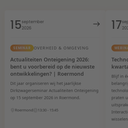
15
17
september
se
2026
20
OVERHEID & OMGEVING
SEMINAR
WEBIN
Actualiteiten Onteigening 2026:
Techno
bent u voorbereid op de nieuwste
kwart
ontwikkelingen? | Roermond
Blijf in
Dit jaar organiseren wij het jaarlijkse
belangri
Dirkzwagerseminar Actualiteiten Onteigening
technolo
op 15 september 2026 in Roermond.
praten u
uitsprak
Roermond
13:30 - 15:45
Interact
wisselen