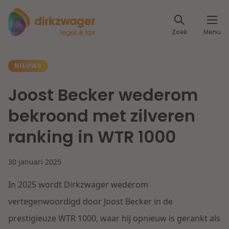
Expertises
Zoek
Menu
Corporate / M&A
Thema's
NIEUWS
Banking & Finance
Dichtbij de energietransitie
Kennis
Joost Becker wederom
Artikelen
Lees meer
Fiscaal
bekroond met zilveren
Events
ranking in WTR 1000
Klantcases
Specialisten
Arbeid & Pensioen
30 januari 2025
Over ons
IT & Privacy
In 2025 wordt Dirkzwager wederom
Dichtbij een toekomstbestendige zorg
Over Dirkzwager
Werken bij
vertegenwoordigd door Joost Becker in de
IE & Innovatie
prestigieuze WTR 1000, waar hij opnieuw is gerankt als
Lees meer