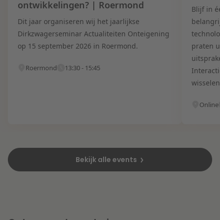
ontwikkelingen? | Roermond
Blijf in
Dit jaar organiseren wij het jaarlijkse
belangri
Dirkzwagerseminar Actualiteiten Onteigening
technolo
op 15 september 2026 in Roermond.
praten u
uitsprak
Roermond
13:30 - 15:45
Interact
wisselen
Online
Bekijk alle events