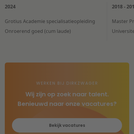
2024
2018 - 20
Grotius Academie specialisatieopleiding
Master Pr
Onroerend goed (cum laude)
Universit
WERKEN BIJ DIRKZWAGER
Wij zijn op zoek naar talent.
Benieuwd naar onze vacatures?
Bekijk vacatures