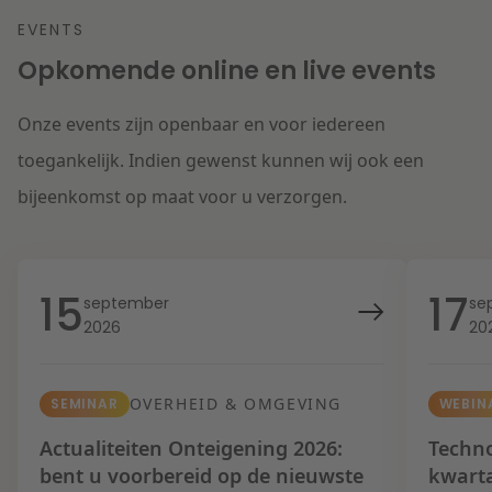
EVENTS
Opkomende online en live events
Onze events zijn openbaar en voor iedereen
toegankelijk. Indien gewenst kunnen wij ook een
bijeenkomst op maat voor u verzorgen.
15
17
september
se
2026
20
OVERHEID & OMGEVING
SEMINAR
WEBIN
Actualiteiten Onteigening 2026:
Techno
bent u voorbereid op de nieuwste
kwart