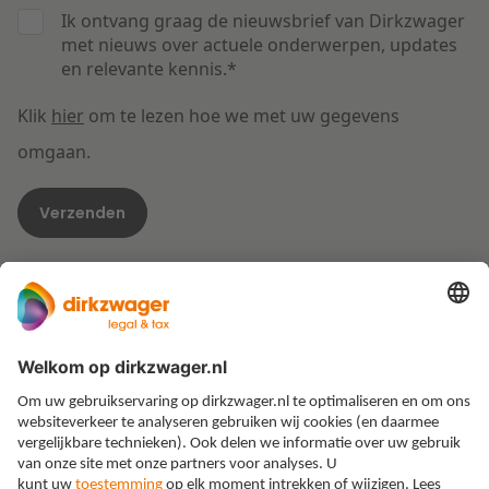
Ik ontvang graag de nieuwsbrief van Dirkzwager
met nieuws over actuele onderwerpen, updates
en relevante kennis.
*
Klik
hier
om te lezen hoe we met uw gegevens
omgaan.
Expertises
Thema’s