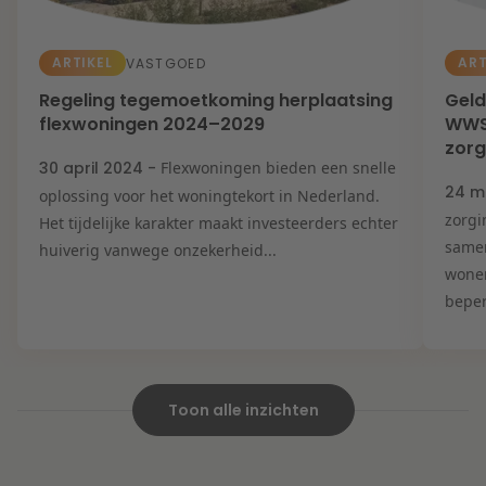
ARTIKEL
ART
VASTGOED
Regeling tegemoetkoming herplaatsing
Geld
flexwoningen 2024–2029
WWS
zor
30 april 2024 -
Flexwoningen bieden een snelle
24 m
oplossing voor het woningtekort in Nederland.
zorgi
Het tijdelijke karakter maakt investeerders echter
same
huiverig vanwege onzekerheid...
wonen
beper
Toon alle inzichten