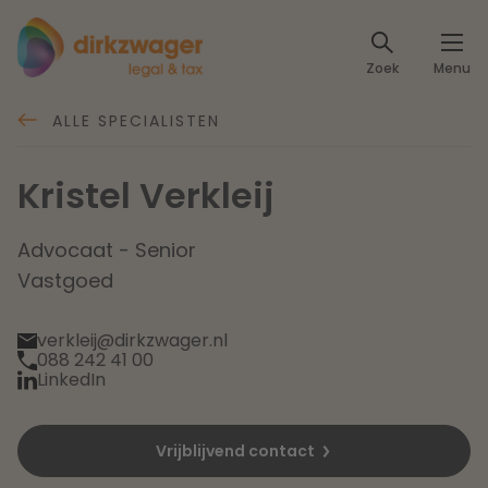
Expertises
Zoek
Menu
Corporate / M&A
Thema's
ALLE SPECIALISTEN
Banking & Finance
Dichtbij de energietransitie
Kennis
Kristel Verkleij
Artikelen
Lees meer
Fiscaal
Events
Advocaat - Senior
Vastgoed
Klantcases
Specialisten
Arbeid & Pensioen
verkleij@dirkzwager.nl
088 242 41 00
Over ons
IT & Privacy
LinkedIn
Dichtbij een toekomstbestendige zorg
Over Dirkzwager
Werken bij
IE & Innovatie
Vrijblijvend contact
Lees meer