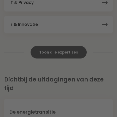
IT & Privacy
IE & Innovatie
Toon alle expertises
Herstructurering & Insolventie
Dichtbij de uitdagingen van deze
tijd
Energie
Zorg & Sociaal domein
De energietransitie