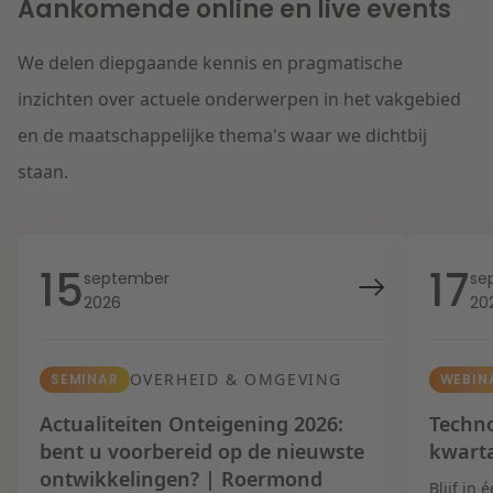
Aankomende online en live events
We delen diepgaande kennis en pragmatische
inzichten over actuele onderwerpen in het vakgebied
en de maatschappelijke thema's waar we dichtbij
staan.
15
17
september
se
2026
20
OVERHEID & OMGEVING
SEMINAR
WEBIN
Actualiteiten Onteigening 2026:
Techno
bent u voorbereid op de nieuwste
kwart
ontwikkelingen? | Roermond
Blijf in