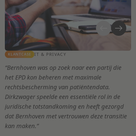
IT & PRIVACY
KLANTCASE
“Bernhoven was op zoek naar een partij die
het EPD kon beheren met maximale
N
rechtsbescherming van patiëntendata.
v
Dirkzwager speelde een essentiële rol in de
D
juridische totstandkoming en heeft gezorgd
h
dat Bernhoven met vertrouwen deze transitie
v
kan maken.”
b