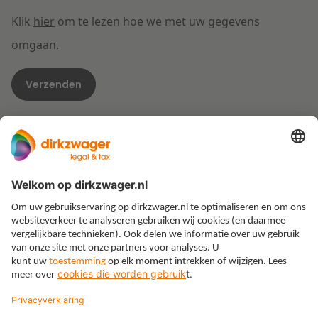
Klik
hier
om te lezen hoe we met uw gegevens
omgaan.
Expertises
Thema’s
Kennis