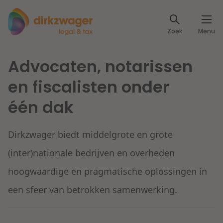
Expertises
Zoek
Menu
Corporate / M&A
Thema's
Advocaten, notarissen
Banking & Finance
Dichtbij de energietransitie
Kennis
en fiscalisten onder
Artikelen
één dak
Lees meer
Fiscaal
Events
Klantcases
Dirkzwager biedt middelgrote en grote
Specialisten
Arbeid & Pensioen
(inter)nationale bedrijven en overheden
Over ons
hoogwaardige en pragmatische oplossingen in
IT & Privacy
Dichtbij een toekomstbestendige zorg
een sfeer van betrokken samenwerking.
Over Dirkzwager
Werken bij
IE & Innovatie
Lees meer