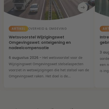
ARTIKEL
ART
OVERHEID & OMGEVING
Wetsvoorstel Wijzigingswet
Intr
Omgevingswet: onteigening en
gebr
nadeelcompensatie
3 au
6 augustus 2026 -
Het wetsvoorstel voor de
oorde
Wijzigingswet Omgevingswet stelselaspecten
een n
voorziet in wetswijzigingen die het stelsel van de
is in
Omgevingswet raken. Het doel is de...