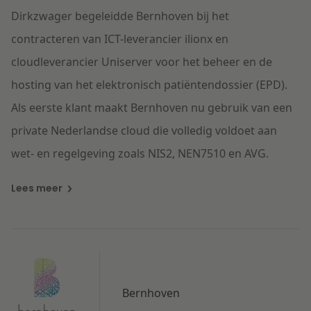
Dirkzwager begeleidde Bernhoven bij het
Z
contracteren van ICT-leverancier ilionx en
s
cloudleverancier Uniserver voor het beheer en de
k
hosting van het elektronisch patiëntendossier (EPD).
s
Als eerste klant maakt Bernhoven nu gebruik van een
ta
private Nederlandse cloud die volledig voldoet aan
be
wet- en regelgeving zoals NIS2, NEN7510 en AVG.
se
Lees meer
L
O
Bernhoven
s