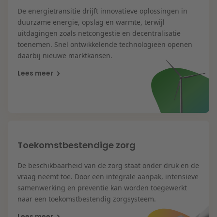
De energietransitie drijft innovatieve oplossingen in
duurzame energie, opslag en warmte, terwijl
Vastgoed
uitdagingen zoals netcongestie en decentralisatie
toenemen. Snel ontwikkelende technologieën openen
daarbij nieuwe marktkansen.
Overheid & Omgeving
Lees meer
Aanbesteding & Mededinging
Toekomstbestendige zorg
Aansprakelijkheid & Verzekeringen
De beschikbaarheid van de zorg staat onder druk en de
vraag neemt toe. Door een integrale aanpak, intensieve
samenwerking en preventie kan worden toegewerkt
Litigation
naar een toekomstbestendig zorgsysteem.
Lees meer