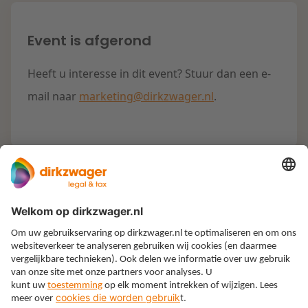
Event is afgerond
Heeft u interesse in dit event? Stuur dan een e-
mail naar
marketing@dirkzwager.nl
.
Expertises
Thema’s