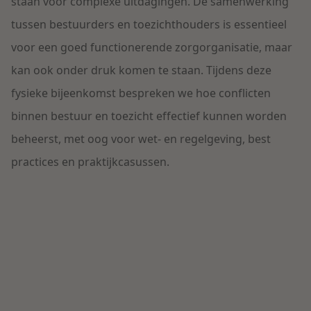
Contact
staan voor complexe uitdagingen. De samenwerking
Herstructurering & Insolventie
Internationale partners
tussen
bestuurders en toezichthouders
is essentieel
voor een goed functionerende zorgorganisatie, maar
Energie
kan ook onder druk komen te staan. Tijdens
deze
Nieuws
fysieke bijeenkomst
bespreken we hoe conflicten
Dichtbij de kansen en uitdagingen in de
Zorg & Sociaal domein
binnen bestuur en toezicht effectief kunnen worden
woningbouw
beheers
t
, met oog voor wet- en regelgeving
,
best
Vastgoed
Lees meer
practices
en praktijk
casussen
.
Overheid & Omgeving
Aanbesteding & Mededinging
Dichtbij de wendbare onderneming
Aansprakelijkheid & Verzekering
Lees meer