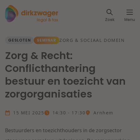
Expertises
Zoek
Menu
Corporate / M&A
Thema's
ZORG & SOCIAAL DOMEIN
GESLOTEN
SEMINAR
Banking & Finance
Dichtbij de energietransitie
Kennis
Zorg & Recht:
Artikelen
Conflicthantering
Lees meer
Fiscaal
Events
bestuur en toezicht van
Klantcases
Specialisten
Arbeid & Pensioen
zorgorganisaties
Over ons
IT & Privacy
15 MEI 2025
14:30 - 17:30
Arnhem
Dichtbij een toekomstbestendige zorg
Over Dirkzwager
Werken bij
IE & Innovatie
Bestuurders en toezichthouders in de zorgsector
Lees meer