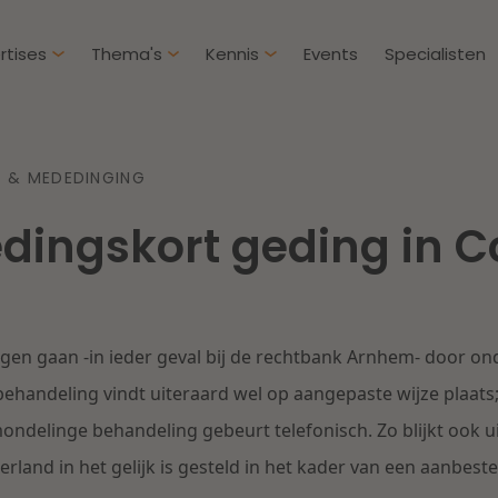
rtises
Thema's
Kennis
Events
Specialisten
Artikelen
Over D
 & MEDEDINGING
Klantcases
Intern
dingskort geding in C
IE & Innovatie
Overh
Nieuw
htbij een
Dichtbij de kansen en
ekomstbestendige
uitdagingen in de
Herstructurering & Insolventie
Aanbe
rg
woningbouw
en gaan -in ieder geval bij de rechtbank Arnhem- door on
Energie
Aansp
s meer
Lees meer
handeling vindt uiteraard wel op aangepaste wijze plaats;
ndelinge behandeling gebeurt telefonisch. Zo blijkt ook ui
Zorg & Sociaal domein
Litiga
erland in het gelijk is gesteld in het kader van een aanbe
Vastgoed
Onder