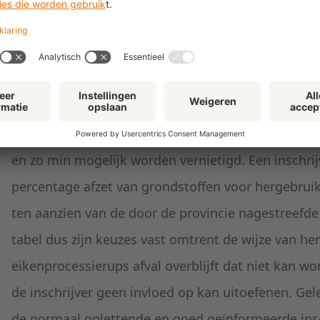
Het geschil hierover doet de vraag rijzen hoe het
begrepen. Uit de kop van het criterium (Duurzaa
uit de tekst onder ‘aanleiding’ en ‘doel’ blijkt volg
het de provincie te doen is om duurzaam omgaan m
diverse werkzaamheden. De provincie wil bereiken 
grondstof kunnen worden hergebruikt, ook zoveel 
en zo min mogelijk worden vernietigd. Een inschrij
percentage afzet van grondstoffen voor hergebruik
ten aanzien van de door de provincie nagestreefde 
tabel dus zijn keuzes vast omtrent de wijze van her
eikenprocessierups afval overblijft dat niet kan w
de inschrijver geen invloed op kan uitoefenen. Ge
de normaal oplettende en goed geïnformeerde insch