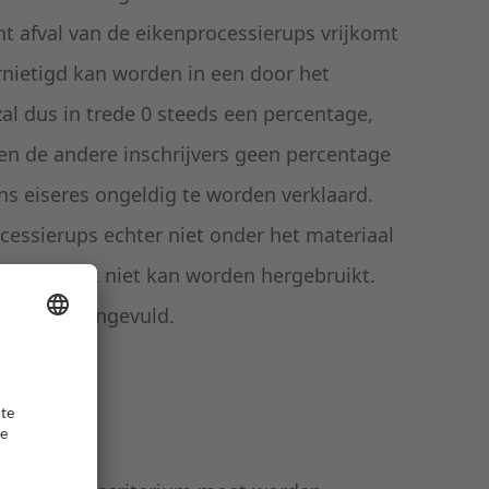
t afval van de eikenprocessierups vrijkomt
ernietigd kan worden in een door het
l dus in trede 0 steeds een percentage,
n de andere inschrijvers geen percentage
ns eiseres ongeldig te worden verklaard.
ocessierups echter niet onder het materiaal
 omdat het niet kan worden hergebruikt.
te worden ingevuld.
ium