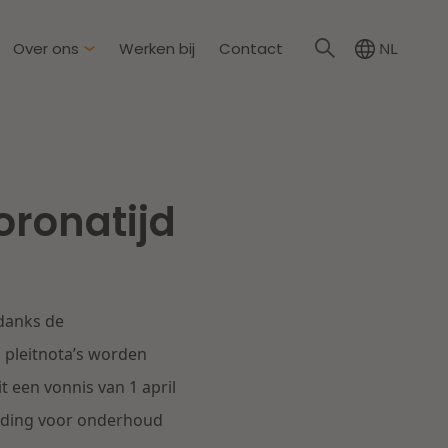
Over ons
Werken bij
Contact
NL
irkzwager
ationale partners
oronatijd
eid & Omgeving
s
Dichtbij de wendbare
onderneming
steding & Mededinging
danks de
rakelijkheid & Verzekering
Lees meer
 pleitnota’s worden
t een vonnis van 1 april
tion
steding voor onderhoud
wijs