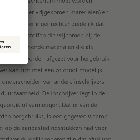
 beoordelingscriterium moet worden
m omgaan met vrijgekomen materialen) en
ens de voorzieningenrechter duidelijk dat
et grondstoffen die vrijkomen bij de
dat vrijkomende materialen die als
mogelijk worden afgezet voor hergebruik
ver kan zich met een zo groot mogelijk
 onderscheiden van andere inschrijvers
duurzaamheid. De inschrijver legt in de
gebruik of vernietigen. Dat er van de
orden hergebruikt, is een gegeven waarop
let op de aanbestedingsstukken had voor
rijver duidelijk moeten zijn dat afval van