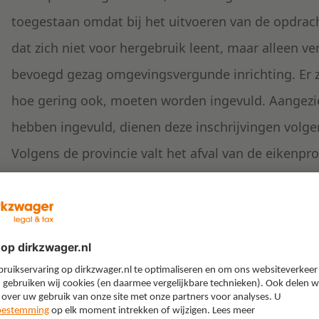
toegestaan omdat bij het uitvoeren van de opdrach
dat zich niet voor hergebruik leent, maar alleen v
bevoegd gezag omgevingsvergunde inrichting. Er za
hoe gering ook, moeten worden ingevuld. Aangezie
hebben ingevuld, dienen deze inschrijvingen volge
Volgens de provincie valt het afval van de eikenpr
dat met het beoordelingscriterium wordt bedoeld,
Daarom hoeft dit afval überhaupt niet in de tabel 
Uitleg beoordelingscriter