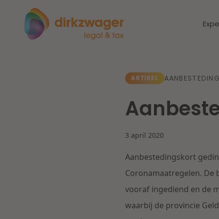
Expe
Expertises
Thema's
AANBESTEDING
ARTIKEL
Aanbeste
Corporate / M&A
Dichtbij de
Dic
energietransitie
to
Banking & Finance
3 april 2020
zo
Aanbestedingskort geding
Fiscaal
Lees meer
Lee
Coronamaatregelen. De be
vooraf ingediend en de mo
Arbeid & Pensioen
waarbij de provincie Geld
IT & Privacy