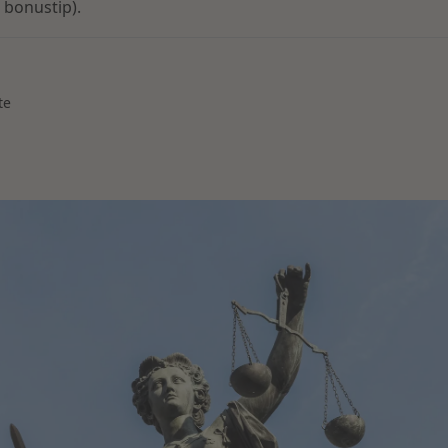
 bonustip).
te