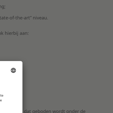
ng;
ate-of-the-art” niveau.
k hierbij aan:
eid;
enstverlening dat geboden wordt onder de