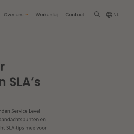
Over ons
Werken bij
Contact
NL
irkzwager
ationale partners
r
eid & Omgeving
s
Dichtbij de wendbare
n SLA’s
onderneming
steding & Mededinging
rakelijkheid & Verzekering
Lees meer
rden Service Level
tion
e aandachtspunten en
acht SLA-tips mee voor
wijs