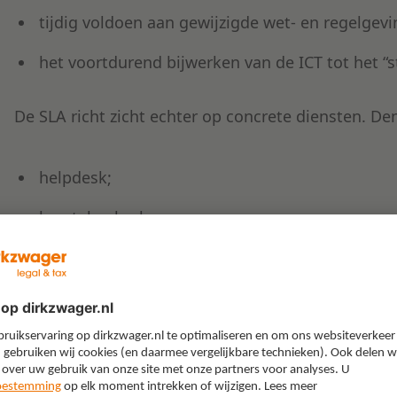
tijdig voldoen aan gewijzigde wet- en regelgevi
het voortdurend bijwerken van de ICT tot het “st
De SLA richt zicht echter op concrete diensten. Den
helpdesk;
herstel gebreken;
toevoegen nieuwe functionaliteiten;
realiseren van bepaalde mate van beschikbaarh
coördinatie met derde partijen.
Het is dus zaak kritisch te toetsen of het type di