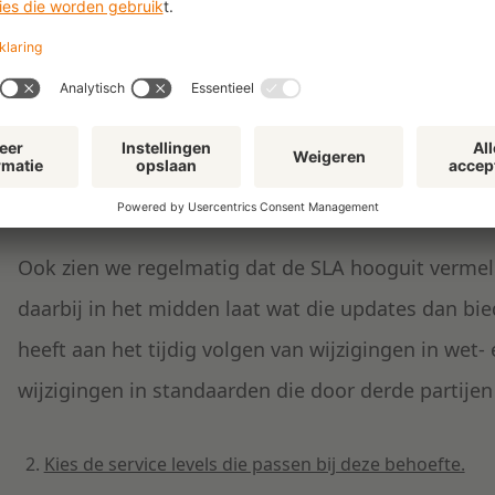
SLA de behoeften volledig afdekt.
Wat wij in de praktijk wel zien, is dat een SLA bijv
kunnen stellen), terwijl de organisatie behoefte h
problemen. In dat geval zal gebrekenherstel als 
Ook zien we regelmatig dat de SLA hooguit vermel
daarbij in het midden laat wat die updates dan bied
heeft aan het tijdig volgen van wijzigingen in wet-
wijzigingen in standaarden die door derde partije
Kies de service levels die passen bij deze behoefte.