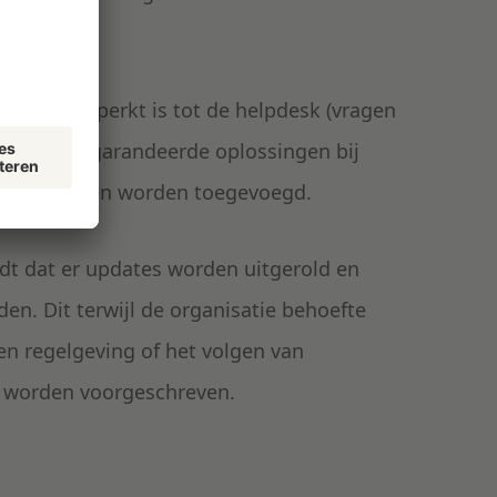
oorbeeld beperkt is tot de helpdesk (vragen
eeft aan gegarandeerde oplossingen bij
dienst moeten worden toegevoegd.
dt dat er updates worden uitgerold en
en. Dit terwijl de organisatie behoefte
 en regelgeving of het volgen van
n worden voorgeschreven.