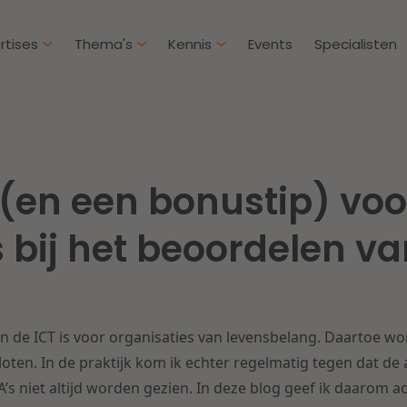
rtises
Thema's
Kennis
Events
Specialisten
Artikelen
Over D
Klantcases
Intern
 (en een bonustip) voo
IE & Innovatie
Overh
Nieuw
htbij een
Dichtbij de kansen en
bij het beoordelen va
ekomstbestendige
uitdagingen in de
Herstructurering & Insolventie
Aanbe
rg
woningbouw
Energie
Aansp
s meer
Lees meer
 de ICT is voor organisaties van levensbelang. Daartoe wo
Zorg & Sociaal domein
Litiga
loten. In de praktijk kom ik echter regelmatig tegen dat d
LA’s niet altijd worden gezien. In deze blog geef ik daarom 
Vastgoed
Onder