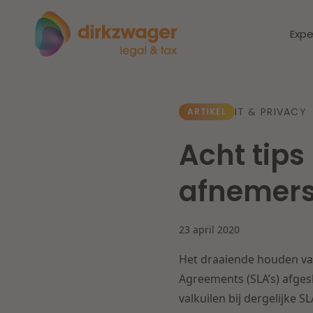
Expe
Expertises
Thema's
IT & PRIVACY
ARTIKEL
Acht tips
Corporate / M&A
Dichtbij de
Dic
afnemers 
energietransitie
to
Banking & Finance
zo
23 april 2020
Fiscaal
Lees meer
Lee
Het draaiende houden van
Arbeid & Pensioen
Agreements (SLA’s) afges
valkuilen bij dergelijke S
IT & Privacy