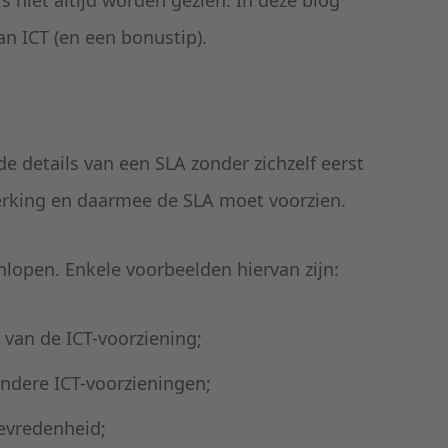
s niet altijd worden gezien. In deze blog
n ICT (en een bonustip).
e details van een SLA zonder zichzelf eerst
erking en daarmee de SLA moet voorzien.
lopen. Enkele voorbeelden hiervan zijn:
 van de ICT-voorziening;
ndere ICT-voorzieningen;
evredenheid;