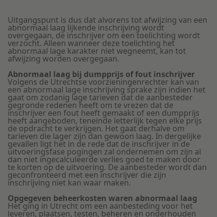
Uitgangspunt is dus dat alvorens tot afwijzing van een
abnormaal laag lijkende inschrijving wordt
overgegaan, de inschrijver om een toelichting wordt
verzocht. Alleen wanneer deze toelichting het
abnormaal lage karakter niet wegneemt, kan tot
afwijzing worden overgegaan.
Abnormaal laag bij dumpprijs of fout inschrijver
Volgens de Utrechtse voorzieningenrechter kan van
een abnormaal lage inschrijving sprake zijn indien het
gaat om zodanig lage tarieven dat de aanbesteder
gegronde redenen heeft om te vrezen dat de
inschrijver een fout heeft gemaakt of een dumpprijs
heeft aangeboden, teneinde letterlijk tegen elke prijs
de opdracht te verkrijgen. Het gaat derhalve om
tarieven die lager zijn dan gewoon laag. In dergelijke
gevallen ligt het in de rede dat de inschrijver in de
uitvoeringsfase pogingen zal ondernemen om zijn al
dan niet ingecalculeerde verlies goed te maken door
te korten op de uitvoering. De aanbesteder wordt dan
geconfronteerd met een inschrijver die zijn
inschrijving niet kan waar maken.
Opgegeven beheerkosten waren abnormaal laag
Het ging in Utrecht om een aanbesteding voor het
leveren, plaatsen, testen, beheren en onderhouden