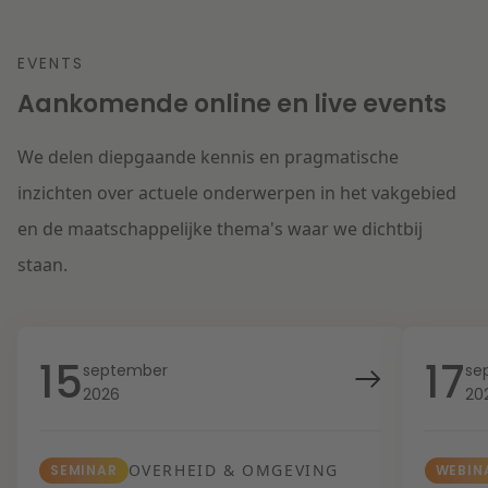
EVENTS
Aankomende online en live events
We delen diepgaande kennis en pragmatische
inzichten over actuele onderwerpen in het vakgebied
en de maatschappelijke thema's waar we dichtbij
staan.
15
17
september
se
2026
20
OVERHEID & OMGEVING
SEMINAR
WEBIN