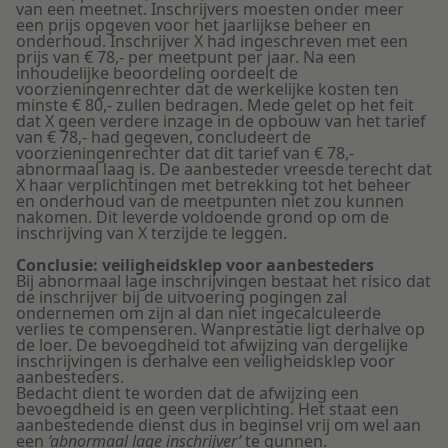
van een meetnet. Inschrijvers moesten onder meer
een prijs opgeven voor het jaarlijkse beheer en
onderhoud. Inschrijver X had ingeschreven met een
prijs van € 78,- per meetpunt per jaar. Na een
inhoudelijke beoordeling oordeelt de
voorzieningenrechter dat de werkelijke kosten ten
minste € 80,- zullen bedragen. Mede gelet op het feit
dat X geen verdere inzage in de opbouw van het tarief
van € 78,- had gegeven, concludeert de
voorzieningenrechter dat dit tarief van € 78,-
abnormaal laag is. De aanbesteder vreesde terecht dat
X haar verplichtingen met betrekking tot het beheer
en onderhoud van de meetpunten niet zou kunnen
nakomen. Dit leverde voldoende grond op om de
inschrijving van X terzijde te leggen.
Conclusie: veiligheidsklep voor aanbesteders
Bij abnormaal lage inschrijvingen bestaat het risico dat
de inschrijver bij de uitvoering pogingen zal
ondernemen om zijn al dan niet ingecalculeerde
verlies te compenseren. Wanprestatie ligt derhalve op
de loer. De bevoegdheid tot afwijzing van dergelijke
inschrijvingen is derhalve een veiligheidsklep voor
aanbesteders.
Bedacht dient te worden dat de afwijzing een
bevoegdheid is en geen verplichting. Het staat een
aanbestedende dienst dus in beginsel vrij om wel aan
een
‘abnormaal lage inschrijver’
te gunnen.