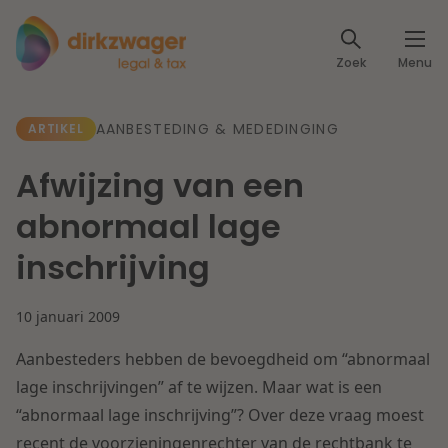
Expertises
Zoek
Menu
Corporate / M&A
Thema's
AANBESTEDING & MEDEDINGING
ARTIKEL
Banking & Finance
Dichtbij de energietransitie
Kennis
Afwijzing van een
Artikelen
Lees meer
Fiscaal
abnormaal lage
Events
inschrijving
Klantcases
Specialisten
Arbeid & Pensioen
10 januari 2009
Over ons
IT & Privacy
Aanbesteders hebben de bevoegdheid om “abnormaal
Dichtbij een toekomstbestendige zorg
Over Dirkzwager
lage inschrijvingen” af te wijzen. Maar wat is een
Werken bij
IE & Innovatie
“abnormaal lage inschrijving”? Over deze vraag moest
Lees meer
recent de voorzieningenrechter van de rechtbank te