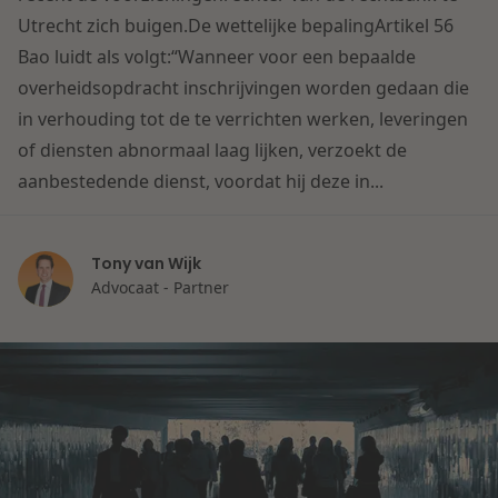
Contact
Utrecht zich buigen.De wettelijke bepalingArtikel 56
Herstructurering & Insolventie
Internationale partners
Bao luidt als volgt:“Wanneer voor een bepaalde
Nederlands
overheidsopdracht inschrijvingen worden gedaan die
Energie
Nieuws
in verhouding tot de te verrichten werken, leveringen
of diensten abnormaal laag lijken, verzoekt de
Dichtbij de kansen en uitdagingen in de
Zorg & Sociaal domein
aanbestedende dienst, voordat hij deze in...
woningbouw
Vastgoed
Lees meer
Tony van Wijk
Advocaat - Partner
Overheid & Omgeving
Aanbesteding & Mededinging
Dichtbij de wendbare onderneming
Aansprakelijkheid & Verzekering
Lees meer