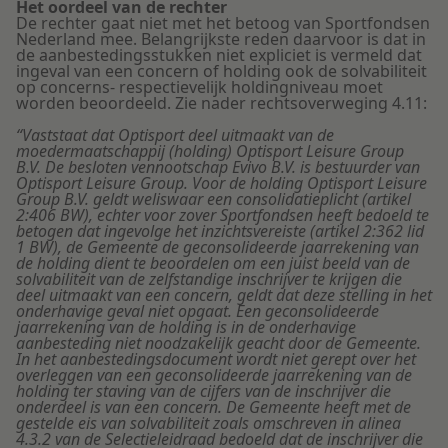
Het oordeel van de rechter
De rechter gaat niet met het betoog van Sportfondsen
Nederland mee. Belangrijkste reden daarvoor is dat in
de aanbestedingsstukken niet expliciet is vermeld dat
ingeval van een concern of holding ook de solvabiliteit
op concerns- respectievelijk holdingniveau moet
worden beoordeeld. Zie nader rechtsoverweging 4.11:
“Vaststaat dat Optisport deel uitmaakt van de
moedermaatschappij (holding) Optisport Leisure Group
B.V. De besloten vennootschap Evivo B.V. is bestuurder van
Optisport Leisure Group. Voor de holding Optisport Leisure
Group B.V. geldt weliswaar een consolidatieplicht (artikel
2:406 BW), echter voor zover Sportfondsen heeft bedoeld te
betogen dat ingevolge het inzichtsvereiste (artikel 2:362 lid
1 BW), de Gemeente de geconsolideerde jaarrekening van
de holding dient te beoordelen om een juist beeld van de
solvabiliteit van de zelfstandige inschrijver te krijgen die
deel uitmaakt van een concern, geldt dat deze stelling in het
onderhavige geval niet opgaat. Een geconsolideerde
jaarrekening van de holding is in de onderhavige
aanbesteding niet noodzakelijk geacht door de Gemeente.
In het aanbestedingsdocument wordt niet gerept over het
overleggen van een geconsolideerde jaarrekening van de
holding ter staving van de cijfers van de inschrijver die
onderdeel is van een concern. De Gemeente heeft met de
gestelde eis van solvabiliteit zoals omschreven in alinea
4.3.2 van de Selectieleidraad bedoeld dat de inschrijver die