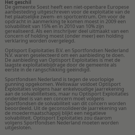
Het geschil
De gemeente Soest heeft een niet-openbare Europese
aanbesteding uitgeschreven voor de exploitatie van de
het plaatselijke zwem- en sportcentrum. Om voor de
opdracht in aanmerking te komen moest in 2009 een
solvabiliteit van 15% en in 2010 van 10% zijn
gerealiseerd. Als een inschrijver deel uitmaakt van een
concern of holding moest (onder meer) een holding
verklaring worden overgelegd.
Optisport Exploitaties B.V. en Sportfondsen Nederland
N.V. waren geselecteerd om een aanbieding te doen.
De aanbieding van Optisport Exploitaties is met de
laagste exploitatiebijdrage door de gemeente als
eerste in de rangschikking geëindigd.
Sportfondsen Nederland is tegen de voorlopige
gunning opgekomen. Weliswaar voldoet Optisport
Exploitaties volgens haar enkelvoudige jaarrekening
aan de solvabiliteitseis, maar nu Optisport Exploitaties
onderdeel is van een concern moet volgens
Sportfondsen de solvabiliteit van dit concern worden
beoordeeld. Uit de geconsolideerde jaarrekening van
de moedermaatschappij blijkt een negatieve
solvabiliteit. Optisport Exploitaties zou daarom
volgens Sportfondsen Nederland moeten worden
uitgesloten.