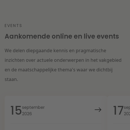
EVENTS
Aankomende online en live events
We delen diepgaande kennis en pragmatische
inzichten over actuele onderwerpen in het vakgebied
en de maatschappelijke thema's waar we dichtbij
staan.
15
17
september
se
2026
20