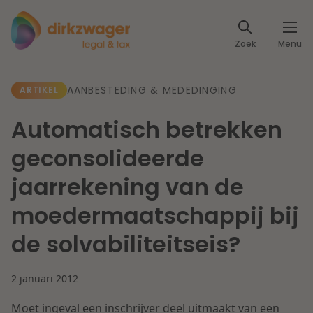
Expertises
Zoek
Menu
Corporate / M&A
Thema's
AANBESTEDING & MEDEDINGING
ARTIKEL
Banking & Finance
Dichtbij de energietransitie
Kennis
Automatisch betrekken
Artikelen
Lees meer
Fiscaal
geconsolideerde
Events
jaarrekening van de
Klantcases
Specialisten
Arbeid & Pensioen
moedermaatschappij bij
Over ons
de solvabiliteitseis?
IT & Privacy
Dichtbij een toekomstbestendige zorg
Over Dirkzwager
Werken bij
2 januari 2012
IE & Innovatie
Lees meer
Moet ingeval een inschrijver deel uitmaakt van een