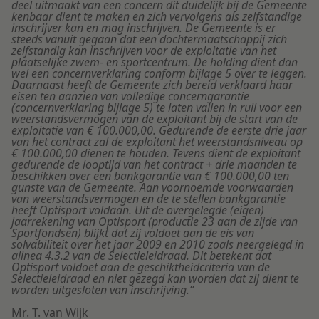
deel uitmaakt van een concern dit duidelijk bij de Gemeente
kenbaar dient te maken en zich vervolgens als zelfstandige
inschrijver kan en mag inschrijven. De Gemeente is er
steeds vanuit gegaan dat een dochtermaatschappij zich
zelfstandig kan inschrijven voor de exploitatie van het
plaatselijke zwem- en sportcentrum. De holding dient dan
wel een concernverklaring conform bijlage 5 over te leggen.
Daarnaast heeft de Gemeente zich bereid verklaard haar
eisen ten aanzien van volledige concerngarantie
(concernverklaring bijlage 5) te laten vallen in ruil voor een
weerstandsvermogen van de exploitant bij de start van de
exploitatie van € 100.000,00. Gedurende de eerste drie jaar
van het contract zal de exploitant het weerstandsniveau op
€ 100.000,00 dienen te houden. Tevens dient de exploitant
gedurende de looptijd van het contract + drie maanden te
beschikken over een bankgarantie van € 100.000,00 ten
gunste van de Gemeente. Aan voornoemde voorwaarden
van weerstandsvermogen en de te stellen bankgarantie
heeft Optisport voldaan. Uit de overgelegde (eigen)
jaarrekening van Optisport (productie 23 aan de zijde van
Sportfondsen) blijkt dat zij voldoet aan de eis van
solvabiliteit over het jaar 2009 en 2010 zoals neergelegd in
alinea 4.3.2 van de Selectieleidraad. Dit betekent dat
Optisport voldoet aan de geschiktheidcriteria van de
Selectieleidraad en niet gezegd kan worden dat zij dient te
worden uitgesloten van inschrijving.”
Mr. T. van Wijk