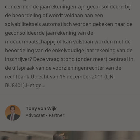
Contact
concern en de jaarrekeningen zijn geconsolideerd bij
Herstructurering & Insolventie
Internationale partners
de beoordeling of wordt voldaan aan een
Nederlands
solvabiliteitseis automatisch worden gekeken naar de
Energie
Nieuws
geconsolideerde jaarrekening van de
moedermaatschappij of kan volstaan worden met de
Dichtbij de kansen en uitdagingen in de
Zorg & Sociaal domein
beoordeling van de enkelvoudige jaarrekening van de
woningbouw
inschrijver? Deze vraag stond (onder meer) centraal in
de uitspraak van de voorzieningenrechter van de
Vastgoed
Lees meer
rechtbank Utrecht van 16 december 2011 (LJN:
BU8401).Het ge...
Overheid & Omgeving
Tony van Wijk
Aanbesteding & Mededinging
Advocaat - Partner
Dichtbij de wendbare onderneming
Aansprakelijkheid & Verzekering
Lees meer