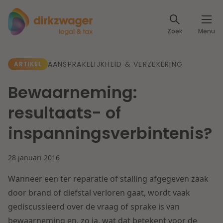
Expertises
Zoek
Menu
Corporate / M&A
Thema's
AANSPRAKELIJKHEID & VERZEKERING
ARTIKEL
Banking & Finance
Dichtbij de energietransitie
Kennis
Bewaarneming:
Artikelen
Lees meer
Fiscaal
resultaats- of
Events
inspanningsverbintenis?
Klantcases
Specialisten
Arbeid & Pensioen
28 januari 2016
Over ons
IT & Privacy
Wanneer een ter reparatie of stalling afgegeven zaak
Dichtbij een toekomstbestendige zorg
Over Dirkzwager
door brand of diefstal verloren gaat, wordt vaak
Werken bij
IE & Innovatie
gediscussieerd over de vraag of sprake is van
Lees meer
bewaarneming en, zo ja, wat dat betekent voor de