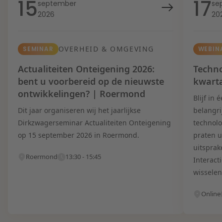
15
17
september
se
2026
20
OVERHEID & OMGEVING
SEMINAR
WEBIN
Actualiteiten Onteigening 2026:
Techno
bent u voorbereid op de nieuwste
kwart
ontwikkelingen? | Roermond
Blijf in
Dit jaar organiseren wij het jaarlijkse
belangri
Dirkzwagerseminar Actualiteiten Onteigening
technolo
op 15 september 2026 in Roermond.
praten u
uitsprak
Roermond
13:30 - 15:45
Interact
wisselen
Online