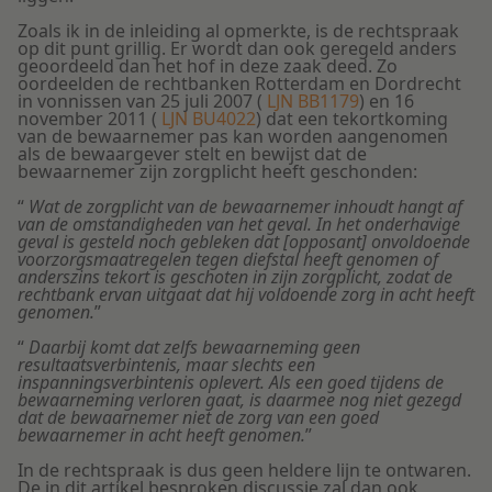
Zoals ik in de inleiding al opmerkte, is de rechtspraak
op dit punt grillig. Er wordt dan ook geregeld anders
geoordeeld dan het hof in deze zaak deed. Zo
oordeelden de rechtbanken Rotterdam en Dordrecht
in vonnissen van 25 juli 2007 (
LJN BB1179
) en 16
november 2011 (
LJN BU4022
) dat een tekortkoming
van de bewaarnemer pas kan worden aangenomen
als de bewaargever stelt en bewijst dat de
bewaarnemer zijn zorgplicht heeft geschonden:
“
Wat de zorgplicht van de bewaarnemer inhoudt hangt af
van de omstandigheden van het geval. In het onderhavige
geval is gesteld noch gebleken dat [opposant] onvoldoende
voorzorgsmaatregelen tegen diefstal heeft genomen of
anderszins tekort is geschoten in zijn zorgplicht, zodat de
rechtbank ervan uitgaat dat hij voldoende zorg in acht heeft
genomen.
”
“
Daarbij komt dat zelfs bewaarneming geen
resultaatsverbintenis, maar slechts een
inspanningsverbintenis oplevert. Als een goed tijdens de
bewaarneming verloren gaat, is daarmee nog niet gezegd
dat de bewaarnemer niet de zorg van een goed
bewaarnemer in acht heeft genomen.
”
In de rechtspraak is dus geen heldere lijn te ontwaren.
De in dit artikel besproken discussie zal dan ook