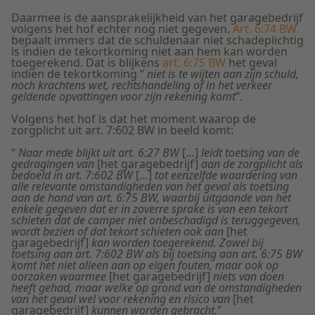
Daarmee is de aansprakelijkheid van het garagebedrijf
volgens het hof echter nog niet gegeven.
Art. 6:74 BW
bepaalt immers dat de schuldenaar niet schadeplichtig
is indien de tekortkoming niet aan hem kan worden
toegerekend. Dat is blijkens
art. 6:75 BW
het geval
indien de tekortkoming “
niet is te wijten aan zijn schuld,
noch krachtens wet, rechtshandeling of in het verkeer
geldende opvattingen voor zijn rekening komt
”.
Volgens het hof is dat het moment waarop de
zorgplicht uit art. 7:602 BW in beeld komt:
“
Naar mede blijkt uit art. 6:27 BW
[…]
leidt toetsing van de
gedragingen van
[het garagebedrijf]
aan de zorgplicht als
bedoeld in art. 7:602 BW
[…]
tot eenzelfde waardering van
alle relevante omstandigheden van het geval als toetsing
aan de hand van art. 6:75 BW, waarbij uitgaande van het
enkele gegeven dat er in zoverre sprake is van een tekort
schieten dat de camper niet onbeschadigd is teruggegeven,
wordt bezien of dat tekort schieten ook aan
[het
garagebedrijf]
kan worden toegerekend. Zowel bij
toetsing aan art. 7:602 BW als bij toetsing aan art. 6:75 BW
komt het niet alleen aan op eigen fouten, maar ook op
oorzaken waarmee
[het garagebedrijf]
niets van doen
heeft gehad, maar welke op grond van de omstandigheden
van het geval wel voor rekening en risico van
[het
garagebedrijf]
kunnen worden gebracht.
”