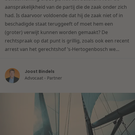
Contact
aansprakelijkheid van de partij die de zaak onder zich
Herstructurering & Insolventie
Internationale partners
had. Is daarvoor voldoende dat hij de zaak niet of in
Nederlands
beschadigde staat teruggeeft of moet hem een
Energie
Nieuws
(groter) verwijt kunnen worden gemaakt? De
rechtspraak op dat punt is grillig, zoals ook een recent
Dichtbij de kansen en uitdagingen in de
Zorg & Sociaal domein
arrest van het gerechtshof ’s-Hertogenbosch we...
woningbouw
Vastgoed
Lees meer
Joost Bindels
Advocaat - Partner
Overheid & Omgeving
Aanbesteding & Mededinging
Dichtbij de wendbare onderneming
Aansprakelijkheid & Verzekering
Lees meer