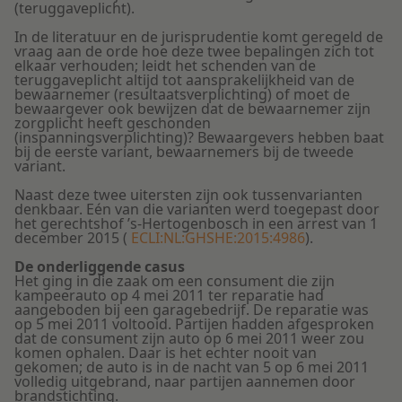
(teruggaveplicht).
In de literatuur en de jurisprudentie komt geregeld de
vraag aan de orde hoe deze twee bepalingen zich tot
elkaar verhouden; leidt het schenden van de
teruggaveplicht altijd tot aansprakelijkheid van de
bewaarnemer (resultaatsverplichting) of moet de
bewaargever ook bewijzen dat de bewaarnemer zijn
zorgplicht heeft geschonden
(inspanningsverplichting)? Bewaargevers hebben baat
bij de eerste variant, bewaarnemers bij de tweede
variant.
Naast deze twee uitersten zijn ook tussenvarianten
denkbaar. Eén van die varianten werd toegepast door
het gerechtshof ’s-Hertogenbosch in een arrest van 1
december 2015 (
ECLI:NL:GHSHE:2015:4986
).
De onderliggende casus
Het ging in die zaak om een consument die zijn
kampeerauto op 4 mei 2011 ter reparatie had
aangeboden bij een garagebedrijf. De reparatie was
op 5 mei 2011 voltooid. Partijen hadden afgesproken
dat de consument zijn auto op 6 mei 2011 weer zou
komen ophalen. Daar is het echter nooit van
gekomen; de auto is in de nacht van 5 op 6 mei 2011
volledig uitgebrand, naar partijen aannemen door
brandstichting.