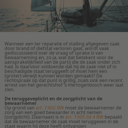
Litigation
Onderwijs
Wanneer een ter reparatie of stalling afgegeven zaak
door brand of diefstal verloren gaat, wordt vaak
gediscussieerd over de vraag of sprake is van
bewaarneming en, zo ja, wat dat betekent voor de
aansprakelijkheid van de partij die de zaak onder zich
had. Is daarvoor voldoende dat hij de zaak niet of in
beschadigde staat teruggeeft of moet hem een
(groter) verwijt kunnen worden gemaakt? De
rechtspraak op dat punt is grillig, zoals ook een recent
arrest van het gerechtshof ’s-Hertogenbosch weer laat
zien.
De teruggaveplicht en de zorgplicht van de
bewaarnemer
Op grond van
art. 7:602 BW
moet de bewaarnemer de
zorg van een goed bewaarder in acht nemen
(zorgplicht). Daarnaast is in
art. 7:605 lid 4 BW
bepaald
dat de bewaarnemer de zaak moet teruggeven in de
staat waarin hij deze heeft ontvangen