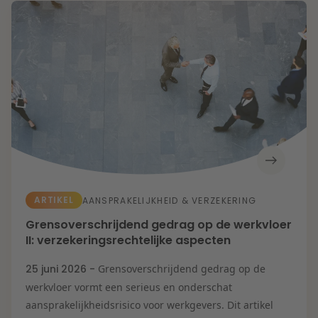
Energietransitie
Kansen en uitdagingen in de woningbouw
Litigation
Toekomstbestendige zorg
Wendbare onderneming
Expertises
Onderwijs
Aanbesteding &
Mededinging
Aansprakelijkheid
& Verzekering
Arbeid & Pensioen
Banking & Finance
Corporate & M&A
De veerkrachtige
onderneming
Energie
ARTIKEL
AANSPRAKELIJKHEID & VERZEKERING
Fiscaal
Herstructurering &
Grensoverschrijdend gedrag op de werkvloer
Insolventie
IE & Innovatie
II: verzekeringsrechtelijke aspecten
IT & Privacy
Litigation
25 juni 2026 -
Grensoverschrijdend gedrag op de
Onderwijs
Overheid &
werkvloer vormt een serieus en onderschat
Omgeving
aansprakelijkheidsrisico voor werkgevers. Dit artikel
Vastgoed