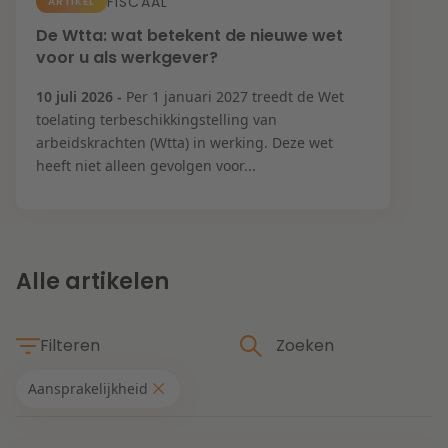
Contact
FISCAAL
ARTIKEL
Herstructurering & Insolventie
Internationale partners
De Wtta: wat betekent de nieuwe wet
voor u als werkgever?
Nederlands
English
Energie
10 juli 2026 -
Per 1 januari 2027 treedt de Wet
Nieuws
toelating terbeschikkingstelling van
arbeidskrachten (Wtta) in werking. Deze wet
Dichtbij de kansen en uitdagingen in de
Zorg & Sociaal domein
heeft niet alleen gevolgen voor...
woningbouw
Vastgoed
Lees meer
Alle artikelen
Overheid & Omgeving
Filteren
Aanbesteding & Mededinging
Dichtbij de wendbare onderneming
Aansprakelijkheid
Aansprakelijkheid & Verzekering
Thema's
Lees meer