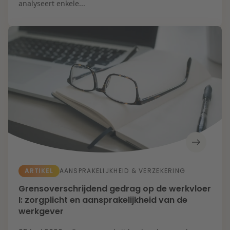
Zorg & Sociaal
analyseert enkele...
domein
ARTIKEL
AANSPRAKELIJKHEID & VERZEKERING
Grensoverschrijdend gedrag op de werkvloer
I: zorgplicht en aansprakelijkheid van de
werkgever