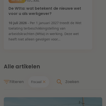
Contact
FISCAAL
ARTIKEL
Herstructurering & Insolventie
Internationale partners
De Wtta: wat betekent de nieuwe wet
voor u als werkgever?
Nederlands
English
Energie
10 juli 2026 -
Per 1 januari 2027 treedt de Wet
Nieuws
toelating terbeschikkingstelling van
arbeidskrachten (Wtta) in werking. Deze wet
Dichtbij de kansen en uitdagingen in de
Zorg & Sociaal domein
heeft niet alleen gevolgen voor...
woningbouw
Vastgoed
Lees meer
Alle artikelen
Overheid & Omgeving
Filteren
Fiscaal
Aanbesteding & Mededinging
Dichtbij de wendbare onderneming
Aansprakelijkheid & Verzekering
Thema's
Lees meer