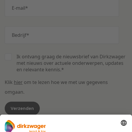
E-mail
*
Bedrijf
*
Ik ontvang graag de nieuwsbrief van Dirkzwager
met nieuws over actuele onderwerpen, updates
en relevante kennis.
*
Klik
hier
om te lezen hoe we met uw gegevens
omgaan.