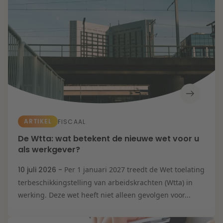
Energietransitie
Kansen en uitdagingen in de woningbouw
Litigation
Toekomstbestendige zorg
Wendbare onderneming
Expertises
Onderwijs
Aanbesteding &
Mededinging
Aansprakelijkheid
& Verzekering
Arbeid & Pensioen
Banking & Finance
Corporate & M&A
De veerkrachtige
ARTIKEL
FISCAAL
onderneming
Energie
De Wtta: wat betekent de nieuwe wet voor u
Fiscaal
als werkgever?
Herstructurering &
Insolventie
IE & Innovatie
10 juli 2026 -
Per 1 januari 2027 treedt de Wet toelating
IT & Privacy
terbeschikkingstelling van arbeidskrachten (Wtta) in
Litigation
Onderwijs
werking. Deze wet heeft niet alleen gevolgen voor...
Overheid &
Omgeving
Vastgoed