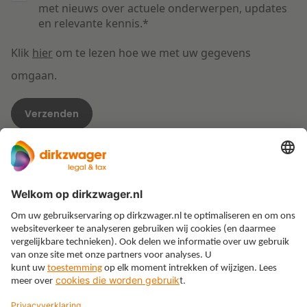
met nieuws over actuele onderwerpen, updates
en relevante kennis.
*
Klik
hier
om te lezen hoe we met uw gegevens
omgaan.
Expertises
Thema’s