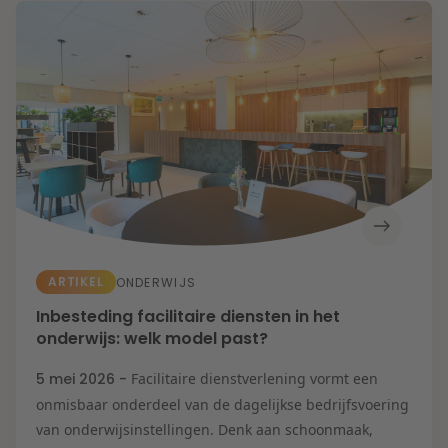
Energietransitie
Kansen en uitdagingen in de woningbouw
Litigation
Toekomstbestendige zorg
Wendbare onderneming
Expertises
Onderwijs
Aanbesteding &
Mededinging
Aansprakelijkheid
& Verzekering
Arbeid & Pensioen
Banking & Finance
Corporate & M&A
De veerkrachtige
onderneming
Energie
ARTIKEL
ONDERWIJS
Fiscaal
Herstructurering &
Inbesteding facilitaire diensten in het
Insolventie
IE & Innovatie
onderwijs: welk model past?
IT & Privacy
Litigation
5 mei 2026 -
Facilitaire dienstverlening vormt een
Onderwijs
Overheid &
onmisbaar onderdeel van de dagelijkse bedrijfsvoering
Omgeving
van onderwijsinstellingen. Denk aan schoonmaak,
Vastgoed