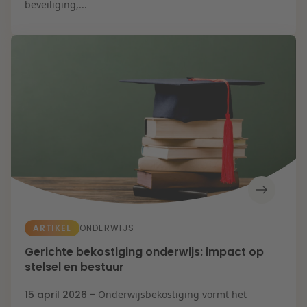
Zorg & Sociaal
beveiliging,...
domein
ARTIKEL
ONDERWIJS
Gerichte bekostiging onderwijs: impact op
stelsel en bestuur
15 april 2026 -
Onderwijsbekostiging vormt het