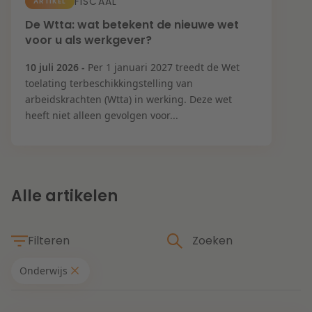
Contact
FISCAAL
ARTIKEL
Herstructurering & Insolventie
Internationale partners
De Wtta: wat betekent de nieuwe wet
voor u als werkgever?
Nederlands
English
Energie
10 juli 2026 -
Per 1 januari 2027 treedt de Wet
Nieuws
toelating terbeschikkingstelling van
arbeidskrachten (Wtta) in werking. Deze wet
Dichtbij de kansen en uitdagingen in de
Zorg & Sociaal domein
heeft niet alleen gevolgen voor...
woningbouw
Vastgoed
Lees meer
Alle artikelen
Overheid & Omgeving
Filteren
Aanbesteding & Mededinging
Dichtbij de wendbare onderneming
Onderwijs
Aansprakelijkheid & Verzekering
Thema's
Lees meer