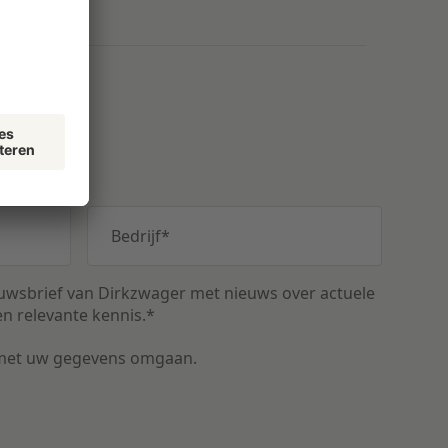
vangen
Bedrijf
*
uwsbrief van Dirkzwager met nieuws over actuele
n relevante kennis.
*
met uw gegevens omgaan.