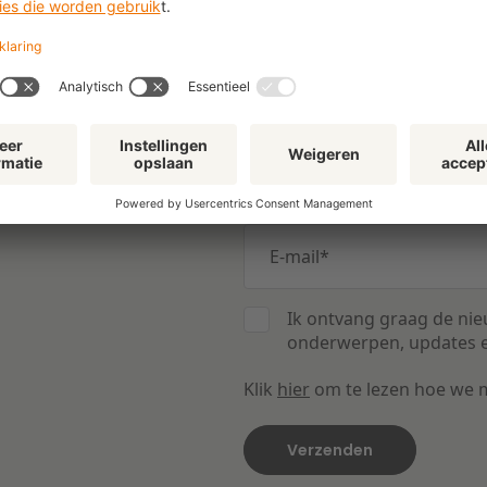
Gerelateerd
AANSPRAKELIJKHEID
p uw
Ja, ik wil de nieuwsbrief ont
E-mail
*
Ik ontvang graag de nie
onderwerpen, updates e
Klik
hier
om te lezen hoe we 