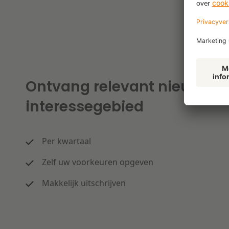
Ontvang relevant nieuws o
interessegebied
Per kwartaal
Zelf uw voorkeuren opgeven
Makkelijk uitschrijven