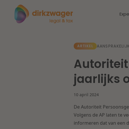
Expe
Expertises
Thema's
AANSPRAKELIJ
ARTIKEL
Autoritei
Corporate / M&A
Dichtbij de
Dic
jaarlijks
energietransitie
to
Banking & Finance
zo
10 april 2024
Fiscaal
Lees meer
Lee
De Autoriteit Persoonsge
Arbeid & Pensioen
Volgens de AP laten te v
informeren dat van een d
IT & Privacy