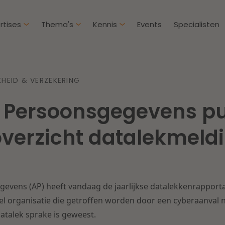
rtises
Thema's
Kennis
Events
Specialisten
Artikelen
Over D
KHEID & VERZEKERING
Klantcases
Intern
t Persoonsgegevens pu
IE & Innovatie
Overh
Nieuw
htbij een
Dichtbij de kansen en
 overzicht datalekmeld
ekomstbestendige
uitdagingen in de
Herstructurering & Insolventie
Aanbe
rg
woningbouw
Energie
Aansp
s meer
Lees meer
gevens (AP) heeft vandaag de jaarlijkse datalekkenrapport
Zorg & Sociaal domein
Litiga
eel organisatie die getroffen worden door een cyberaanval n
atalek sprake is geweest.
Vastgoed
Onder