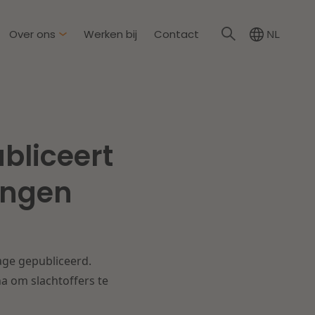
Over ons
Werken bij
Contact
NL
irkzwager
ationale partners
bliceert
eid & Omgeving
s
Dichtbij de wendbare
ingen
onderneming
steding & Mededinging
rakelijkheid & Verzekering
Lees meer
age gepubliceerd.
tion
a om slachtoffers te
wijs