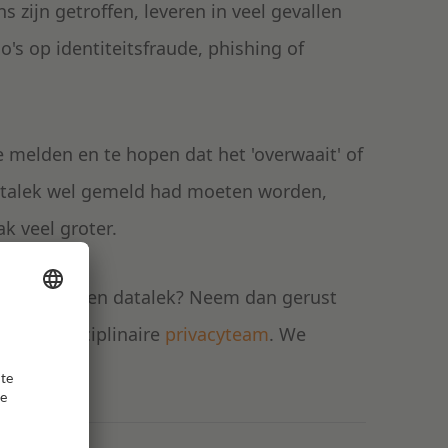
zijn getroffen, leveren in veel gevallen
co's op identiteitsfraude, phishing of
 melden en te hopen dat het 'overwaait' of
n datalek wel gemeld had moeten worden,
ak veel groter.
weging na een datalek? Neem dan gerust
s multidisciplinaire
privacyteam
. We
ng!