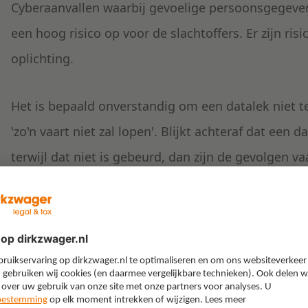
Cyberaanvallen waarbij gevoelige persoonsgegevens 
een hoog risico op voor de slachtoffers. Er zijn risi
oplichting.
Het is bepaald onverstandig om een datalek niet te
'zo'n vaart niet zal lopen'. Blijkt achteraf dat ee
terwijl dat niet is gebeurd, dan zijn de gevolgen va
Heeft een vraag over het maken van een risico-af
contact op met mij of een van mijn collega’s uit on
helpen u graag bij het maken van die risicoafwegi