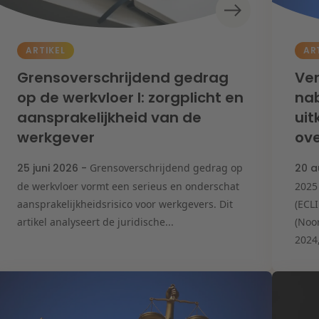
ARTIKEL
AR
Grensoverschrijdend gedrag
Ve
op de werkvloer I: zorgplicht en
na
aansprakelijkheid van de
uit
werkgever
ove
25 juni 2026 -
Grensoverschrijdend gedrag op
20 a
de werkvloer vormt een serieus en onderschat
2025
aansprakelijkheidsrisico voor werkgevers. Dit
(ECL
artikel analyseert de juridische...
(Noo
2024,