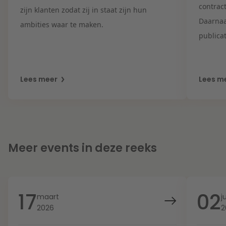
contrac
zijn klanten
zodat zij in staat zijn hun
Daarnaa
ambities waar te maken
.
publicat
Lees meer
Lees m
Meer events in deze reeks
17
02
maart
j
2026
2