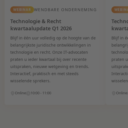
WENDBARE ONDERNEMING
WEBINAR
WEBIN
Technologie & Recht
Techno
kwartaalupdate Q1 2026
kwart
Blijf in één uur volledig op de hoogte van de
Blijf in
belangrijkste juridische ontwikkelingen in
belangri
technologie en recht. Onze IT-advocaten
technolo
praten u ieder kwartaal bij over recente
praten u
uitspraken, nieuwe wetgeving en trends.
uitsprak
Interactief, praktisch en met steeds
Interact
wisselende sprekers.
wisselen
Online
10:00 - 11:00
Online