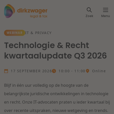
Expertises
Zoek
Menu
Corporate / M&A
Thema's
IT & PRIVACY
WEBINAR
Banking & Finance
Dichtbij de energietransitie
Kennis
Technologie & Recht
Artikelen
kwartaalupdate Q3 2026
Lees meer
Fiscaal
Events
Klantcases
Specialisten
Arbeid & Pensioen
17 SEPTEMBER 2026
10:00 - 11:00
Online
Over ons
Blijf in één uur volledig op de hoogte van de
IT & Privacy
belangrijkste juridische ontwikkelingen in technologie
Dichtbij een toekomstbestendige zorg
Over Dirkzwager
Werken bij
en recht. Onze IT-advocaten praten u ieder kwartaal bij
IE & Innovatie
Lees meer
over recente uitspraken, nieuwe wetgeving en trends.