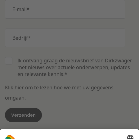
E-mail
*
Bedrijf
*
Ik ontvang graag de nieuwsbrief van Dirkzwager
met nieuws over actuele onderwerpen, updates
en relevante kennis.
*
Klik
hier
om te lezen hoe we met uw gegevens
omgaan.