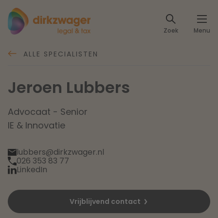
Expertises
Zoek
Menu
Corporate / M&A
Thema's
ALLE SPECIALISTEN
Banking & Finance
Dichtbij de energietransitie
Kennis
Jeroen Lubbers
Artikelen
Lees meer
Fiscaal
Events
Advocaat - Senior
IE & Innovatie
Klantcases
Specialisten
Arbeid & Pensioen
lubbers@dirkzwager.nl
026 353 83 77
Over ons
IT & Privacy
LinkedIn
Dichtbij een toekomstbestendige zorg
Over Dirkzwager
Werken bij
IE & Innovatie
Vrijblijvend contact
Lees meer