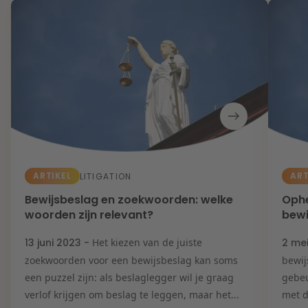
ARTIKEL
ART
LITIGATION
Bewijsbeslag en zoekwoorden: welke
Ophe
woorden zijn relevant?
bewi
13 juni 2023 -
Het kiezen van de juiste
2 me
zoekwoorden voor een bewijsbeslag kan soms
bewij
een puzzel zijn: als beslaglegger wil je graag
gebeu
verlof krijgen om beslag te leggen, maar het...
met d