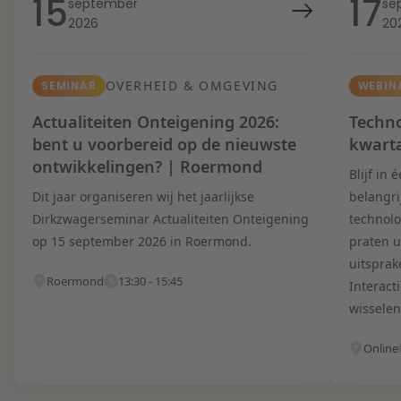
15
17
september
se
2026
20
OVERHEID & OMGEVING
SEMINAR
WEBIN
Actualiteiten Onteigening 2026:
Techno
bent u voorbereid op de nieuwste
kwart
ontwikkelingen? | Roermond
Blijf in
Dit jaar organiseren wij het jaarlijkse
belangri
Dirkzwagerseminar Actualiteiten Onteigening
technolo
op 15 september 2026 in Roermond.
praten u
uitsprak
Roermond
13:30 - 15:45
Interact
wisselen
Online