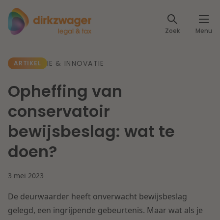
Expertises
Zoek
Menu
Corporate / M&A
Thema's
IE & INNOVATIE
ARTIKEL
Banking & Finance
Dichtbij de energietransitie
Kennis
Opheffing van
Artikelen
Lees meer
Fiscaal
conservatoir
Events
bewijsbeslag: wat te
Klantcases
Specialisten
Arbeid & Pensioen
doen?
Over ons
IT & Privacy
3 mei 2023
Dichtbij een toekomstbestendige zorg
Over Dirkzwager
Werken bij
De deurwaarder heeft onverwacht bewijsbeslag
IE & Innovatie
gelegd, een ingrijpende gebeurtenis. Maar wat als je
Lees meer