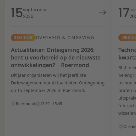
15
17
september
se
2026
20
OVERHEID & OMGEVING
SEMINAR
WEBIN
Actualiteiten Onteigening 2026:
Techno
bent u voorbereid op de nieuwste
kwart
ontwikkelingen? | Roermond
Blijf in
Dit jaar organiseren wij het jaarlijkse
belangri
Dirkzwagerseminar Actualiteiten Onteigening
technolo
op 15 september 2026 in Roermond.
praten u
uitsprak
Roermond
13:30 - 15:45
Interact
wisselen
Online