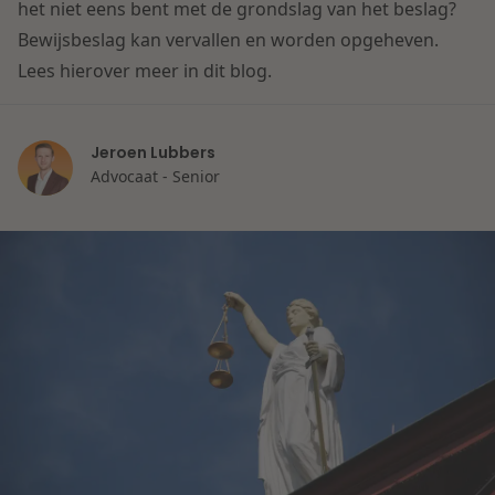
Contact
het niet eens bent met de grondslag van het beslag?
Herstructurering & Insolventie
Internationale partners
Bewijsbeslag kan vervallen en worden opgeheven.
Nederlands
Lees hierover meer in dit blog.
Energie
Nieuws
Jeroen Lubbers
Dichtbij de kansen en uitdagingen in de
Zorg & Sociaal domein
Advocaat - Senior
woningbouw
Vastgoed
Lees meer
Overheid & Omgeving
Aanbesteding & Mededinging
Dichtbij de wendbare onderneming
Aansprakelijkheid & Verzekering
Lees meer