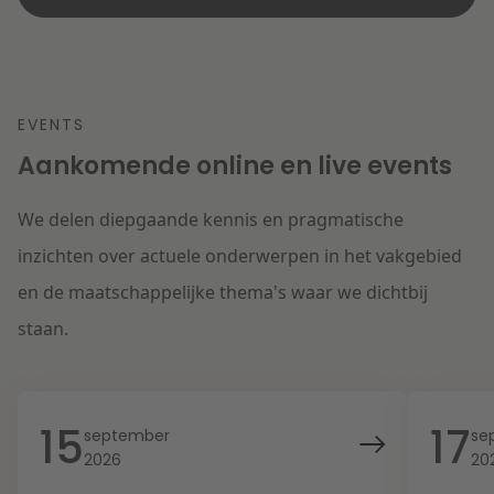
EVENTS
Aankomende online en live events
We delen diepgaande kennis en pragmatische
inzichten over actuele onderwerpen in het vakgebied
en de maatschappelijke thema's waar we dichtbij
staan.
15
17
september
se
2026
20