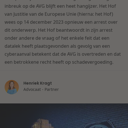
Contact
inbreuk op de AVG blijft een heet hangijzer. Het Hof
Herstructurering & Insolventie
Internationale partners
van Justitie van de Europese Unie (hierna: het Hof)
Nederlands
wees op 14 december 2023 opnieuw een arrest over
Energie
Nieuws
dit onderwerp. Het Hof beantwoordt in zijn arrest
onder andere de vraag of het enkele feit dat een
Dichtbij de kansen en uitdagingen in de
Zorg & Sociaal domein
datalek heeft plaatsgevonden als gevolg van een
woningbouw
cyberaanval betekent dat de AVG is overtreden en dat
een betrokkene recht heeft op schadevergoeding.
Vastgoed
Lees meer
Overheid & Omgeving
Henriek Kragt
Advocaat - Partner
Aanbesteding & Mededinging
Dichtbij de wendbare onderneming
Aansprakelijkheid & Verzekering
Lees meer