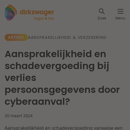
Expertises
Zoek
Menu
Corporate / M&A
Thema's
AANSPRAKELIJKHEID & VERZEKERING
ARTIKEL
Banking & Finance
Dichtbij de energietransitie
Kennis
Aansprakelijkheid en
Artikelen
Lees meer
Fiscaal
schadevergoeding bij
Events
verlies
Klantcases
Specialisten
Arbeid & Pensioen
persoonsgegevens door
Over ons
cyberaanval?
IT & Privacy
Dichtbij een toekomstbestendige zorg
Over Dirkzwager
Werken bij
20 maart 2024
IE & Innovatie
Lees meer
Aansprakelijkheid en schadevergoeding vanwege een