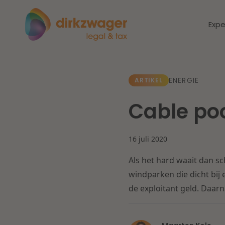
Expe
Expertises
Thema's
ENERGIE
ARTIKEL
Cable po
Corporate / M&A
Dichtbij de
Dic
energietransitie
to
Banking & Finance
16 juli 2020
zo
Als het hard waait dan s
Fiscaal
Lees meer
Lee
windparken die dicht bij
de exploitant geld. Daarn
Arbeid & Pensioen
IT & Privacy