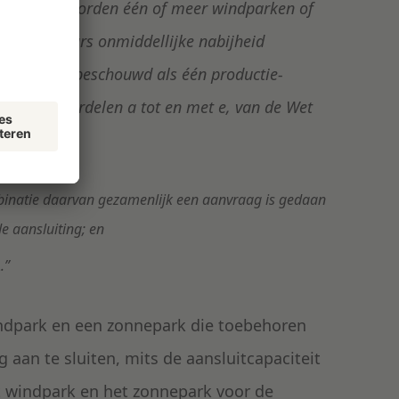
t bepaalde worden één of meer windparken of
ch in elkaars onmiddellijke nabijheid
bindingen, beschouwd als één productie-
kel 16, onderdelen a tot en met e, van de Wet
binatie daarvan gezamenlijk een aanvraag is gedaan
e aansluiting; en
.”
ndpark en een zonnepark die toebehoren
 aan te sluiten, mits de aansluitcapaciteit
t windpark en het zonnepark voor de