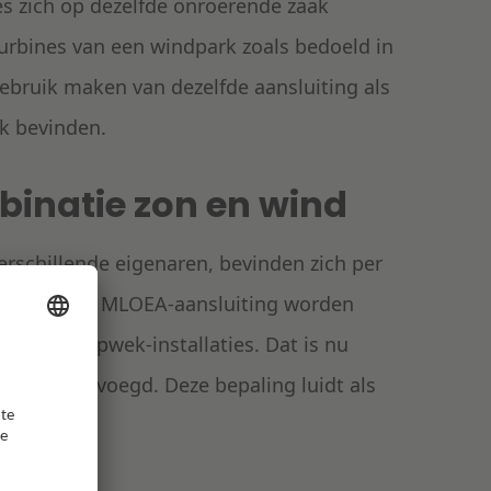
ies zich op dezelfde onroerende zaak
urbines van een windpark zoals bedoeld in
gebruik maken van dezelfde aansluiting als
ak bevinden.
binatie zon en wind
schillende eigenaren, bevinden zich per
kon dus geen MLOEA-aansluiting worden
urzame opwek-installaties. Dat is nu
 lid 7 toegevoegd. Deze bepaling luidt als