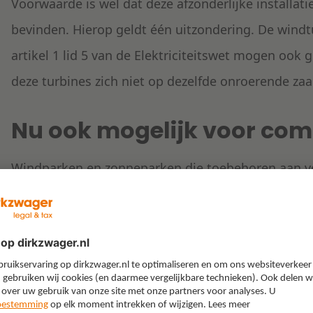
Voorwaarde is wel dat deze afzonderlijke installat
bevinden. Hierop geldt één uitzondering. De windt
artikel 1 lid 5 van de Elektriciteitswet mogen ook 
deze turbines zich niet op dezelfde onroerende za
Nu ook mogelijk voor com
Windparken en zonneparken die toebehoren aan ver
definitie op verschillende onroerende zaken. Er 
aangevraagd voor een dergelijke combinatie van du
veranderd. Aan artikel 1 van de Elektriciteitswet is
volgt: