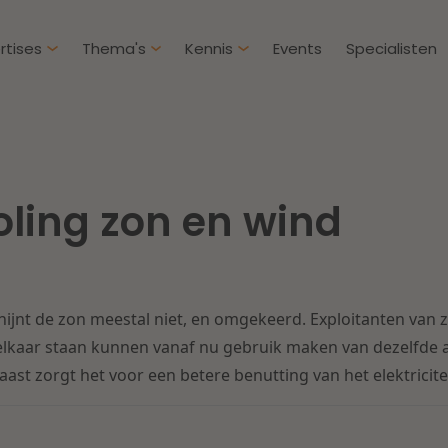
rtises
Thema's
Kennis
Events
Specialisten
Artikelen
Over D
Klantcases
Intern
oling zon en wind
IE & Innovatie
Overh
Nieuw
htbij een
Dichtbij de kansen en
ekomstbestendige
uitdagingen in de
Herstructurering & Insolventie
Aanbe
rg
woningbouw
chijnt de zon meestal niet, en omgekeerd. Exploitanten van
Energie
Aansp
s meer
Lees meer
 elkaar staan kunnen vanaf nu gebruik maken van dezelfde a
aast zorgt het voor een betere benutting van het elektricite
Zorg & Sociaal domein
Litiga
Vastgoed
Onder