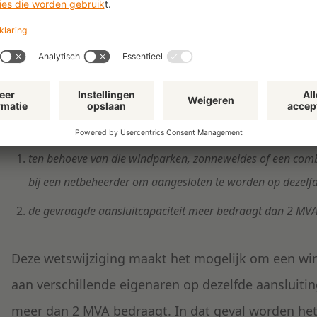
“Voor de toepassing van het bij of krachtens deze we
zonneweides op land, of een combinatie daarvan die zi
bevinden, samen met het bijbehorende stelsel van ver
installatie en één onroerende zaak als bedoeld in arti
waardering onroerende zaken, indien:
ten behoeve van die windparken, zonneweides of een com
bij een netbeheerder om aangesloten te worden op dezelfd
de gevraagde aansluitcapaciteit meer bedraagt dan 2 MVA
Deze wetswijziging maakt het mogelijk om een wi
aan verschillende eigenaren op dezelfde aansluiting
meer dan 2 MVA bedraagt. In dat geval worden he