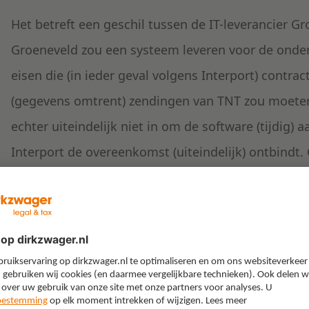
Het betreft een geschil tussen de IT-leverancier G
Groeneveld zou een systeem leveren voor de onde
eisen die (in ieder geval volgens Interport) contra
(gegevens omtrent) zendingen van TNT zou moeten
echter uiteindelijk niet in om de software (tijdig) 
Interport de overeenkomst (uiteindelijk) ontbindt.
van die ontbinding.
Wat is er overeengekomen?
Partijen twisten over de vraag of het systeem in
verwerken. Voor contractering is afgesproken dat