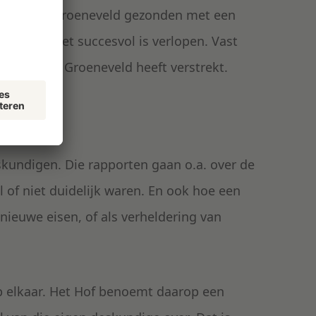
erport aan Groeneveld gezonden met een
e al dan niet succesvol is verlopen. Vast
volgens aan Groeneveld heeft verstrekt.
undige
kundigen. Die rapporten gaan o.a. over de
 of niet duidelijk waren. En ook hoe een
nieuwe eisen, of als verheldering van
p elkaar. Het Hof benoemt daarop een