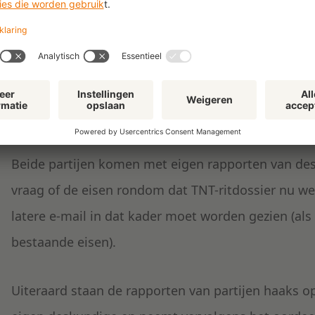
Voor die demonstratie zijn twee e-mails door Int
TNT-ritdossier. Er wordt getwist of die demonstrati
staat in ieder geval dat Interport de opdracht ver
Partijdeskundigen en door Hof benoemde desk
Beide partijen komen met eigen rapporten van des
vraag of de eisen rondom dat TNT-ritdossier nu wel
latere e-mail in dat kader moet worden gezien (als 
bestaande eisen).
Uiteraard staan de rapporten van partijen haaks o