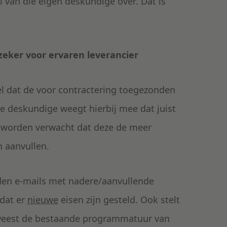
 van die eigen deskundige over. Dat is
zeker voor ervaren leverancier
l dat de voor contractering toegezonden
De deskundige weegt hierbij mee dat juist
g worden verwacht dat deze de meer
n aanvullen.
den e-mails met nadere/aanvullende
 dat er
nieuwe
eisen zijn gesteld. Ook stelt
eweest de bestaande programmatuur van