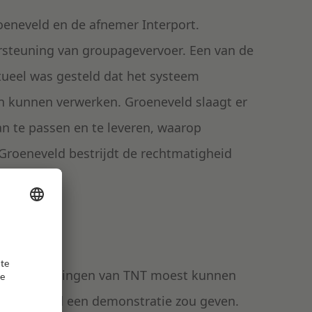
roeneveld en de afnemer Interport.
rsteuning van groupagevervoer. Een van de
ctueel was gesteld dat het systeem
 kunnen verwerken. Groeneveld slaagt er
aan te passen en te leveren, waarop
 Groeneveld bestrijdt de rechtmatigheid
derdaad zendingen van TNT moest kunnen
 Groeneveld een demonstratie zou geven.