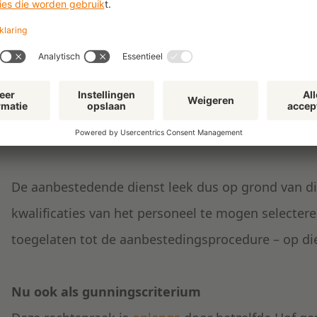
“[r.o. 32] (…) zich ertegen [verzet] dat de aanb
inschrijvers, hun personeelsbezetting en hun ui
op het vastgestelde tijdstip kunnen uitvoeren, ni
maar als „gunningscriteria” in aanmerking nee
De aanbestedende dienst leek dus op grond van dit
kwalificaties van het personeel te mogen selectere
toegelaten tot de aanbestedingsprocedure – op di
Nu ook als gunningscriterium