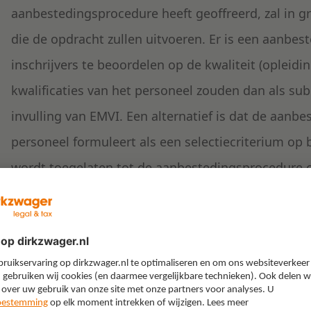
aanbestedingsprocedure heeft geoffreerd, zal in g
die de opdracht zullen uitvoeren. Er is een aanbe
inschrijvers te beoordelen op de kwaliteit (opleidi
kwalificaties van het personeel zouden dan als su
invulling van EMVI. Een alternatief is dat de aanbe
personeel formuleert als een selectiecriterium op 
wordt toegelaten tot de aanbestedingsprocedure of 
Voorheen alleen als selectiecriterium
Tot voor kort leek dat selectiecriterium wel toege
Europese Hof van Justitie overwoog namelijk in e
aanbestedingsrecht