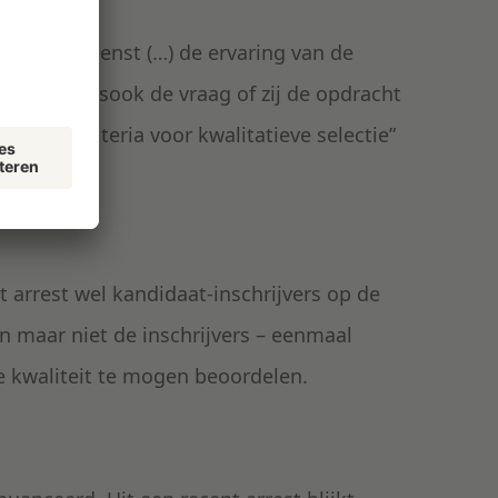
estedende dienst (…) de ervaring van de
trusting alsook de vraag of zij de opdracht
et als „criteria voor kwalitatieve selectie”
mt.”
 arrest wel kandidaat-inschrijvers op de
n maar niet de inschrijvers – eenmaal
e kwaliteit te mogen beoordelen.