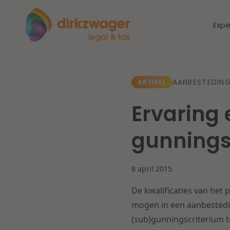
Expe
Expertises
Thema's
AANBESTEDING
ARTIKEL
Ervaring 
Corporate / M&A
Dichtbij de
Dic
gunnings
energietransitie
to
Banking & Finance
zo
8 april 2015
Fiscaal
Lees meer
Lee
De kwalificaties van het
Arbeid & Pensioen
mogen in een aanbested
(sub)gunningscriterium te
IT & Privacy