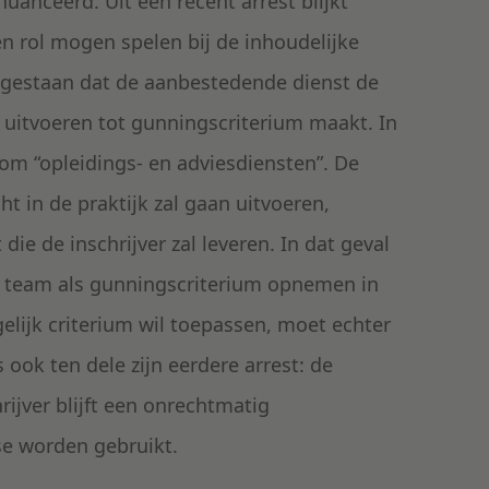
uanceerd. Uit een recent arrest blijkt
en rol mogen spelen bij de inhoudelijke
oegestaan dat de aanbestedende dienst de
l uitvoeren tot gunningscriterium maakt. In
om “opleidings- en adviesdiensten”. De
t in de praktijk zal gaan uitvoeren,
ie de inschrijver zal leveren. In dat geval
de team als gunningscriterium opnemen in
elijk criterium wil toepassen, moet echter
ook ten dele zijn eerdere arrest: de
rijver blijft een onrechtmatig
se worden gebruikt.