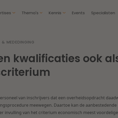
rtises
Thema's
Kennis
Events
Specialisten
Artikelen
Over D
 & MEDEDINGING
Klantcases
Intern
en kwalificaties ook al
IE & Innovatie
Overh
Nieuw
htbij een
Dichtbij de kansen en
criterium
ekomstbestendige
uitdagingen in de
Herstructurering & Insolventie
Aanbe
rg
woningbouw
Energie
Aansp
s meer
Lees meer
 personeel van inschrijvers dat een overheidsopdracht daadw
Zorg & Sociaal domein
Litiga
ingsprocedure meewegen. Daartoe kan de aanbestedende 
r invulling van het criterium economisch meest voordelige 
Vastgoed
Onder