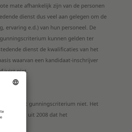
rote mate afhankelijk zijn van de personen
stedende dienst dus veel aan gelegen om de
ng, ervaring e.d.) van hun personeel. De
bgunningscriterium kunnen gelden ter
stedende dienst de kwalificaties van het
basis waarvan een kandidaat-inschrijver
juist niet.
staan en het gunningscriterium niet. Het
en
uitspraak
uit 2008 dat het