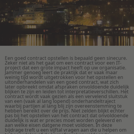
Litigation
Onderwijs
Een goed contract opstellen is bepaald geen sinecure.
Zeker niet als het gaat om een contract voor een IT-
project dat een grote impact heeft op uw organisatie.
Jammer genoeg leert de praktijk dat er vaak maar
weinig tijd wordt uitgetrokken voor het opstellen en
uitonderhandelen van een goed contract, wat zich
later opbreekt omdat afspraken onvoldoende duidelijk
blijken te zijn en leiden tot interpretatieverschillen. Het
contract wordt vaak gezien als een vervelend sluitstuk
van een (vaak al lang lopend) onderhandeltraject
waarbij partijen al lang blij zijn overeenstemming te
hebben bereikt over de prijs. Niet zelden blijkt echter
pas bij het opstellen van het contract dat onvoldoende
duidelijk is wat er precies moet worden geleverd en
aan welke eisen datgene moet voldoen. In deze
bijdrage treft u een vijftal vragen aan die u helpen om