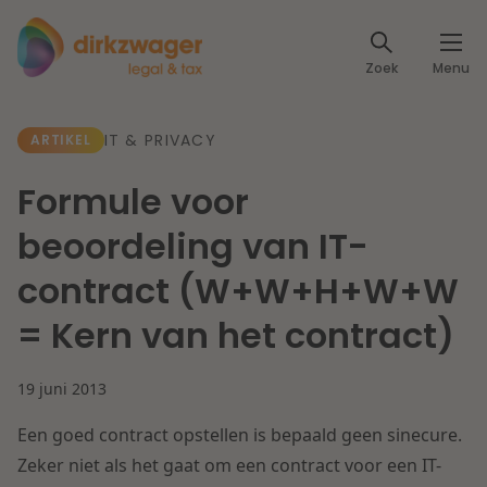
Expertises
Zoek
Menu
Corporate / M&A
Thema's
IT & PRIVACY
ARTIKEL
Banking & Finance
Dichtbij de energietransitie
Kennis
Formule voor
Artikelen
Lees meer
Fiscaal
beoordeling van IT-
Events
contract (W+W+H+W+W
Klantcases
Specialisten
Arbeid & Pensioen
= Kern van het contract)
Over ons
IT & Privacy
19 juni 2013
Dichtbij een toekomstbestendige zorg
Over Dirkzwager
Werken bij
Een goed contract opstellen is bepaald geen sinecure.
IE & Innovatie
Zeker niet als het gaat om een contract voor een IT-
Lees meer