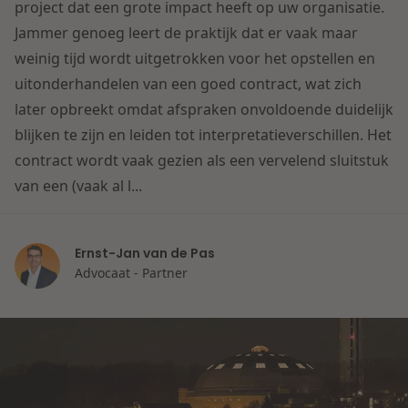
Contact
project dat een grote impact heeft op uw organisatie.
Herstructurering & Insolventie
Internationale partners
Jammer genoeg leert de praktijk dat er vaak maar
Nederlands
weinig tijd wordt uitgetrokken voor het opstellen en
Energie
uitonderhandelen van een goed contract, wat zich
Nieuws
later opbreekt omdat afspraken onvoldoende duidelijk
Dichtbij de kansen en uitdagingen in de
blijken te zijn en leiden tot interpretatieverschillen. Het
Zorg & Sociaal domein
woningbouw
contract wordt vaak gezien als een vervelend sluitstuk
van een (vaak al l...
Vastgoed
Lees meer
Ernst-Jan van de Pas
Overheid & Omgeving
Advocaat - Partner
Aanbesteding & Mededinging
Dichtbij de wendbare onderneming
Aansprakelijkheid & Verzekering
Lees meer