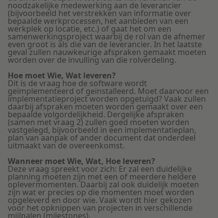
noodzakelijke medewerking aan de leverancier
(bijvoorbeeld het verstrekken van informatie over
bepaalde werkprocessen, het aanbieden van een
werkplek op locatie, etc.) of gaat het om een
samenwerkingsproject waarbij de rol van de afnemer
even groot is als die van de leverancier. In het laatste
geval zullen nauwkeurige afspraken gemaakt moeten
worden over de invulling van die rolverdeling.
Hoe moet Wie, Wat leveren?
Dit is de vraag hoe de software wordt
geïmplementeerd of geïnstalleerd. Moet daarvoor een
implementatieproject worden opgetuigd? Vaak zullen
daarbij afspraken moeten worden gemaakt over een
bepaalde volgordelijkheid. Dergelijke afspraken
(samen met vraag 2) zullen goed moeten worden
vastgelegd, bijvoorbeeld in een implementatieplan,
plan van aanpak of ander document dat onderdeel
uitmaakt van de overeenkomst.
Wanneer moet Wie, Wat, Hoe leveren?
Deze vraag spreekt voor zich: Er zal een duidelijke
planning moeten zijn met een of meerdere heldere
oplevermomenten. Daarbij zal ook duidelijk moeten
zijn wat er precies op die momenten moet worden
opgeleverd en door wie. Vaak wordt hier gekozen
voor het opknippen van projecten in verschillende
mijlpalen (milestones).