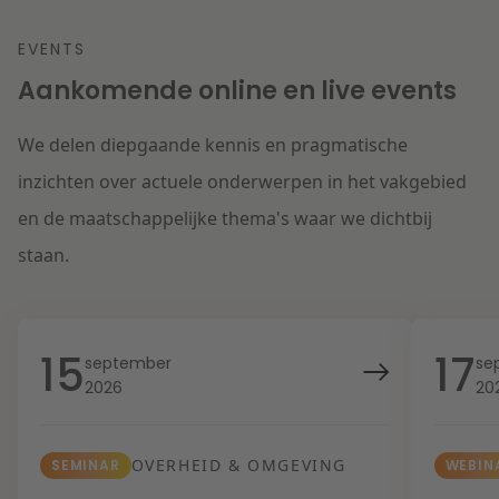
EVENTS
Aankomende online en live events
We delen diepgaande kennis en pragmatische
inzichten over actuele onderwerpen in het vakgebied
en de maatschappelijke thema's waar we dichtbij
staan.
15
17
september
se
2026
20
OVERHEID & OMGEVING
SEMINAR
WEBIN