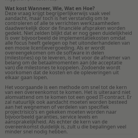
Wat kost Wanneer, Wie, Wat en Hoe?
Deze vraag krijgt begrijperlijkerwijs vaak veel
aandacht, maar toch is het verstandig om te
controleren of alle te verrichten werkzaamheden
daadwerkelijk door de financiële afspraken worden
gedekt. Niet zelden blijkt dat er nog geen duidelijkheid
is over bijvoorbeeld de implementatiekosten omdat
alle focus heeft gelegen op het uitonderhandelen van
een mooie licentievergoeding. Als er wordt
overeengekomen om de software in delen
(milestones) op te leveren, is het voor de afnemer van
belang om de betaalmomenten aan (de acceptatie
van) die milestones te koppelen. Zodoende wordt
voorkomen dat de kosten en de opleveringen uit
elkaar gaan lopen.
Het voorgaande is een methode om snel tot de kern
van een overeenkomst te komen. Het is uiteraard niet
alomvattend om te komen tot een goed IT-contract. Er
zal natuurlijk ook aandacht moeten worden besteed
aan het wegnemen of verdelen van specifiek
projectrisico’s en gekeken moeten worden naar
bijvoorbeeld garanties, service levels en
aansprakelijkheid. Als echter de kern van de
overeenkomst duidelijk is, zult u die bepalingen veel
minder snel nodig hebben.