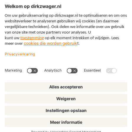
Expertises
Thema’s
Kennis
Over ons
© Dirkzwager
Algemene voorwaarden
Privacy
Cookies
Klachtenregeling
Disclaimer
Privacyinstellingen