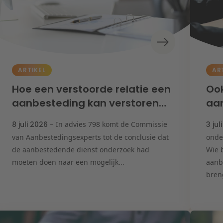
ARTIKEL
AR
Hoe een verstoorde relatie een
Ook
aanbesteding kan verstoren…
aan
8 juli 2026 -
In advies 798 komt de Commissie
3 jul
van Aanbestedingsexperts tot de conclusie dat
onde
de aanbestedende dienst onderzoek had
Wie 
moeten doen naar een mogelijk...
aanb
breng