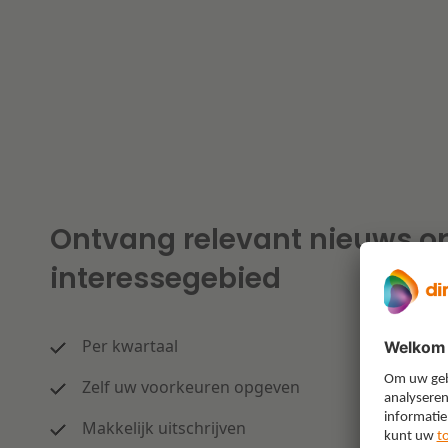
Ontvang relevant nieuws o
interessegebied
Per kwartaal
Zelf uw voorkeuren opgeven
Makkelijk uitschrijven