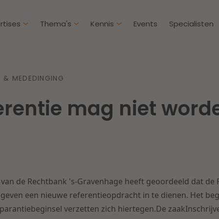
rtises
Thema's
Kennis
Events
Specialisten
Artikelen
Over D
 & MEDEDINGING
Klantcases
Intern
erentie mag niet word
IE & Innovatie
Overh
Nieuw
htbij een
Dichtbij de kansen en
ekomstbestendige
uitdagingen in de
Herstructurering & Insolventie
Aanbe
rg
woningbouw
Energie
Aansp
s meer
Lees meer
van de Rechtbank 's-Gravenhage heeft geoordeeld dat de Pr
Zorg & Sociaal domein
Litiga
even een nieuwe referentieopdracht in te dienen. Het begi
arantiebeginsel verzetten zich hiertegen.De zaakInschrijve
Vastgoed
Onder