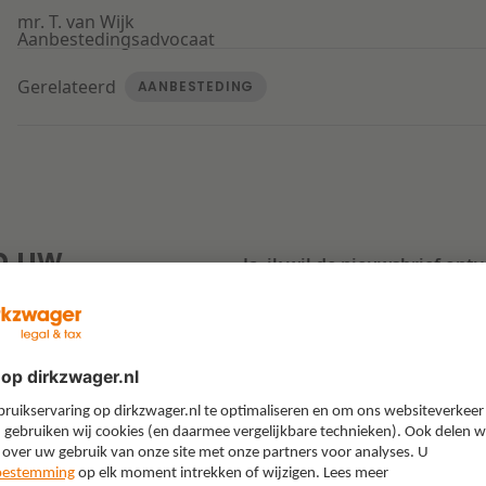
mr. T. van Wijk
Aanbestedingsadvocaat
Gerelateerd
AANBESTEDING
p uw
Ja, ik wil de nieuwsbrief ont
E-mail
*
Ik ontvang graag de nie
onderwerpen, updates e
Klik
hier
om te lezen hoe we 