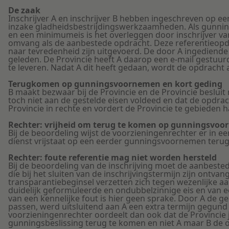
De zaak
Inschrijver A en inschrijver B hebben ingeschreven op e
inzake gladheidsbestrijdingswerkzaamheden. Als gunning
en een minimumeis is het overleggen door inschrijver va
omvang als de aanbestede opdracht. Deze referentieopdr
naar tevredenheid zijn uitgevoerd. De door A ingediende 
geleden. De Provincie heeft A daarop een e-mail gestuur
te leveren. Nadat A dit heeft gedaan, wordt de opdracht
Terugkomen op gunningsvoornemen en kort geding
B maakt bezwaar bij de Provincie en de Provincie besluit n
toch niet aan de gestelde eisen voldeed en dat de opdra
Provincie in rechte en vordert de Provincie te gebieden 
Rechter: vrijheid om terug te komen op gunningsvo
Bij de beoordeling wijst de voorzieningenrechter er in e
dienst vrijstaat op een eerder gunningsvoornemen teru
Rechter: foute referentie mag niet worden hersteld
Bij de beoordeling van de inschrijving moet de aanbested
die bij het sluiten van de inschrijvingstermijn zijn ontva
transparantiebeginsel verzetten zich tegen wezenlijke aan
duidelijk geformuleerde en ondubbelzinnige eis en van e
van een kennelijke fout is hier geen sprake. Door A de g
passen, werd uitsluitend aan A een extra termijn gegund 
voorzieningenrechter oordeelt dan ook dat de Provincie 
gunningsbeslissing terug te komen en niet A maar B de 