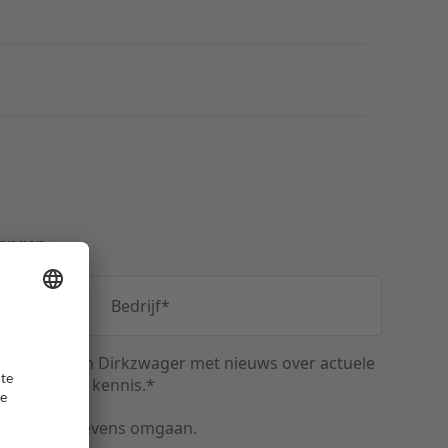
vangen
Bedrijf
*
uwsbrief van Dirkzwager met nieuws over actuele
n relevante kennis.
*
met uw gegevens omgaan.