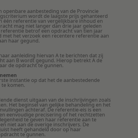
en openbare aanbesteding van de Provincie
scriterium wordt de laagste prijs gehanteerd
n één referentie van vergelijkbare inhoud en
acht mag niet langer dan drie jaar geleden
referentie betrof een opdracht van tien jaar
d met het verzoek een recentere referentie aan
 aan haar gegund.
aar aanleiding hiervan A te berichten dat zij
cht aan B wordt gegund. Hierop betrekt A de
haar de opdracht te gunnen.
ornemen
erste instantie op dat het de aanbestedende
g te komen.
ende dienst uitgaan van de inschrijvingen zoals
ngen. Het beginsel van gelijke behandeling en het
vullingen achteraf. De referentie-eis is een
en eenvoudige precisering of het rechtzetten
elegenheid te geven haar referentie aan te
en niet aan de overige inschrijvers. De
juist heeft gehandeld door op haar
opdracht te gunnen.