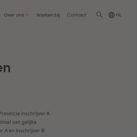
Over ons
Werken bij
Contact
NL
irkzwager
ationale partners
en
eid & Omgeving
s
Dichtbij de wendbare
onderneming
steding & Mededinging
rakelijkheid & Verzekering
Lees meer
ovincie inschrijver A
tion
nsel van gelijke
r A en inschrijver B
wijs