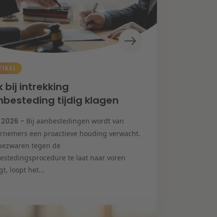
TIKEL
 bij intrekking
besteding tijdig klagen
i 2026 -
Bij aanbestedingen wordt van
rnemers een proactieve houding verwacht.
bezwaren tegen de
estedingsprocedure te laat naar voren
t, loopt het...