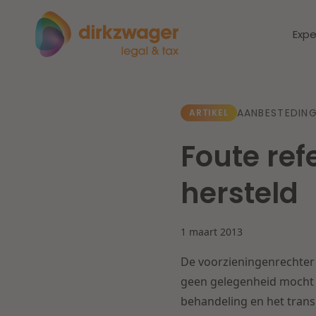
Expe
Expertises
Thema's
AANBESTEDING
ARTIKEL
Foute ref
Corporate / M&A
Dichtbij de
Dic
hersteld
energietransitie
to
Banking & Finance
zo
1 maart 2013
Fiscaal
Lees meer
Lee
De voorzieningenrechter 
Arbeid & Pensioen
geen gelegenheid mocht g
behandeling en het transp
IT & Privacy