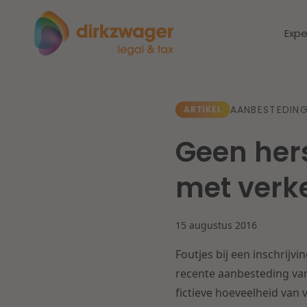
Expe
Expertises
Thema's
AANBESTEDING
ARTIKEL
Geen hers
Corporate / M&A
Dichtbij de
Dic
met verke
energietransitie
to
Banking & Finance
zo
15 augustus 2016
Fiscaal
Lees meer
Lee
Foutjes bij een inschrij
Arbeid & Pensioen
recente aanbesteding van 
fictieve hoeveelheid van 
IT & Privacy