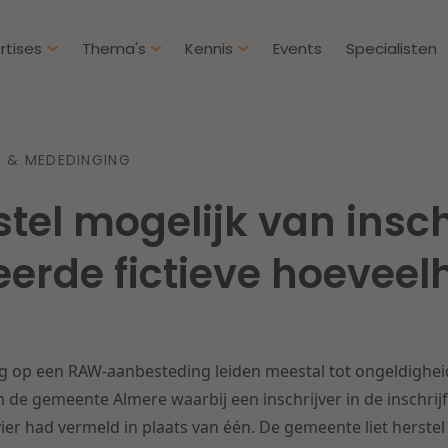
rtises
Thema's
Kennis
Events
Specialisten
Artikelen
Over D
 & MEDEDINGING
Klantcases
Intern
tel mogelijk van insch
IE & Innovatie
Overh
Nieuw
htbij een
Dichtbij de kansen en
erde fictieve hoeveel
ekomstbestendige
uitdagingen in de
Herstructurering & Insolventie
Aanbe
rg
woningbouw
Energie
Aansp
s meer
Lees meer
ving op een RAW-aanbesteding leiden meestal tot ongeldighei
Zorg & Sociaal domein
Litiga
de gemeente Almere waarbij een inschrijver in de inschrijf
vier had vermeld in plaats van één. De gemeente liet herste
Vastgoed
Onder