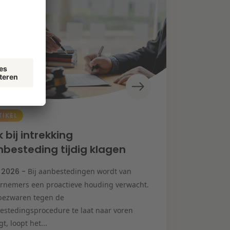
TIKEL
 bij intrekking
besteding tijdig klagen
i 2026 -
Bij aanbestedingen wordt van
rnemers een proactieve houding verwacht.
bezwaren tegen de
estedingsprocedure te laat naar voren
t, loopt het...