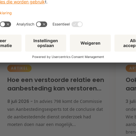
ARTIKEL
AR
Hoe een verstoorde relatie een
Ook
aanbesteding kan verstoren…
aan
8 juli 2026 -
In advies 798 komt de Commissie
3 jul
van Aanbestedingsexperts tot de conclusie dat
onde
de aanbestedende dienst onderzoek had
Wie 
moeten doen naar een mogelijk...
aanb
breng