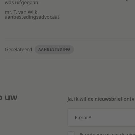
was uitgegaan.
mr. T. van Wijk
aanbestedingsadvocaat
Gerelateerd
AANBESTEDING
p uw
Ja, ik wil de nieuwsbrief ont
E-mail
*
Ik ontvang graag de nie