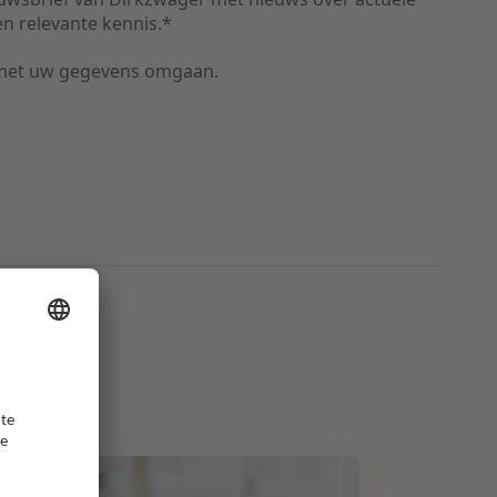
n relevante kennis.
*
met uw gegevens omgaan.