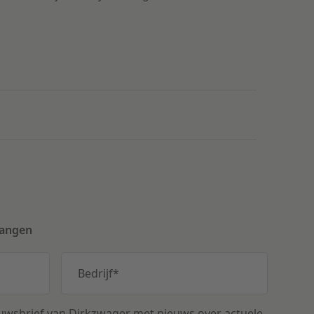
vangen
Bedrijf
*
uwsbrief van Dirkzwager met nieuws over actuele