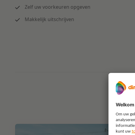
Zelf uw voorkeuren opgeven
Makkelijk uitschrijven