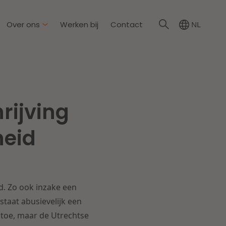
Over ons
Werken bij
Contact
NL
irkzwager
ationale partners
rijving
eid & Omgeving
s
Dichtbij de wendbare
heid
onderneming
steding & Mededinging
rakelijkheid & Verzekering
Lees meer
d. Zo ook inzake een
tion
staat abusievelijk een
l toe, maar de Utrechtse
wijs