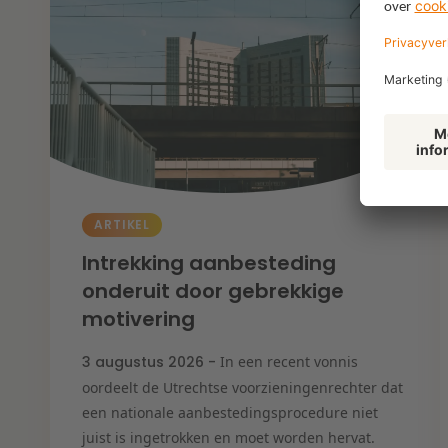
ARTIKEL
Intrekking aanbesteding
onderuit door gebrekkige
motivering
3 augustus 2026 -
In een recent vonnis
oordeelt de Utrechtse voorzieningenrechter dat
een nationale aanbestedingsprocedure niet
juist is ingetrokken en moet worden hervat.