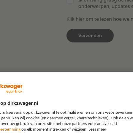
onderwerpen, updates e
Klik
hier
om te lezen hoe we 
Gerelateerd