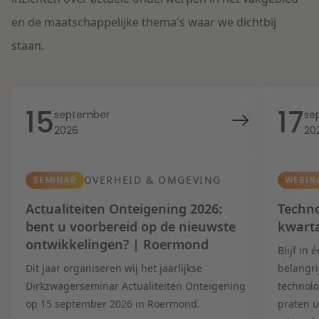
en de maatschappelijke thema's waar we dichtbij
staan.
15
17
september
se
2026
20
OVERHEID & OMGEVING
SEMINAR
WEBIN
Actualiteiten Onteigening 2026:
Techno
bent u voorbereid op de nieuwste
kwart
ontwikkelingen? | Roermond
Blijf in
Dit jaar organiseren wij het jaarlijkse
belangri
Dirkzwagerseminar Actualiteiten Onteigening
technolo
op 15 september 2026 in Roermond.
praten u