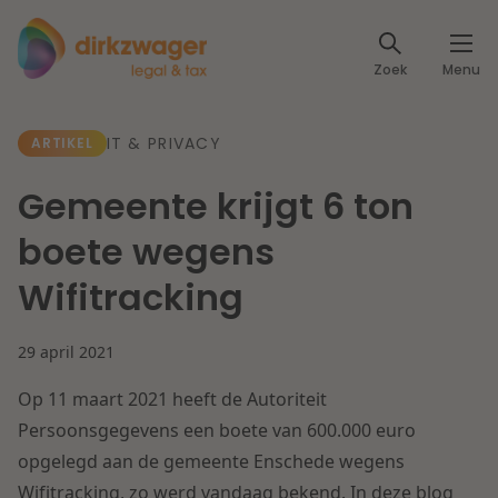
Expertises
Zoek
Menu
Corporate / M&A
Thema's
IT & PRIVACY
ARTIKEL
Banking & Finance
Dichtbij de energietransitie
Kennis
Gemeente krijgt 6 ton
Artikelen
Lees meer
Fiscaal
boete wegens
Events
Wifitracking
Klantcases
Specialisten
Arbeid & Pensioen
29 april 2021
Over ons
IT & Privacy
Op 11 maart 2021 heeft de Autoriteit
Dichtbij een toekomstbestendige zorg
Over Dirkzwager
Persoonsgegevens een boete van 600.000 euro
Werken bij
IE & Innovatie
opgelegd aan de gemeente Enschede wegens
Lees meer
Wifitracking, zo werd vandaag bekend. In deze blog