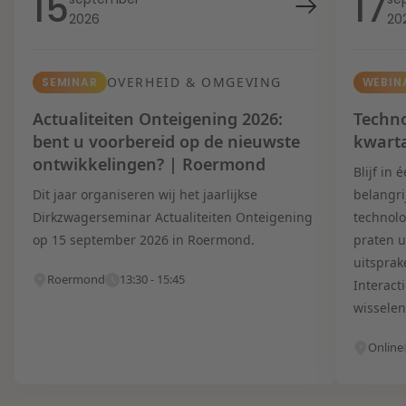
15
17
2026
20
OVERHEID & OMGEVING
SEMINAR
WEBIN
Actualiteiten Onteigening 2026:
Techno
bent u voorbereid op de nieuwste
kwart
ontwikkelingen? | Roermond
Blijf in
Dit jaar organiseren wij het jaarlijkse
belangri
Dirkzwagerseminar Actualiteiten Onteigening
technolo
op 15 september 2026 in Roermond.
praten u
uitsprak
Roermond
13:30 - 15:45
Interact
wisselen
Online