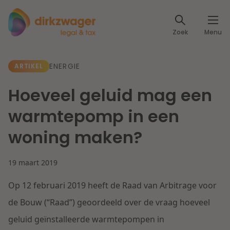
Expertises
Zoek
Menu
Corporate / M&A
Thema's
ENERGIE
ARTIKEL
Banking & Finance
Dichtbij de energietransitie
Kennis
Hoeveel geluid mag een
Artikelen
Lees meer
Fiscaal
warmtepomp in een
Events
woning maken?
Klantcases
Specialisten
Arbeid & Pensioen
19 maart 2019
Over ons
IT & Privacy
Op 12 februari 2019 heeft de Raad van Arbitrage voor
Dichtbij een toekomstbestendige zorg
Over Dirkzwager
Werken bij
de Bouw (“Raad”) geoordeeld over de vraag hoeveel
IE & Innovatie
geluid geïnstalleerde warmtepompen in
Lees meer