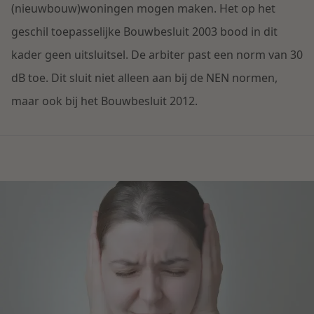
Contact
(nieuwbouw)woningen mogen maken. Het op het
Herstructurering & Insolventie
Internationale partners
geschil toepasselijke Bouwbesluit 2003 bood in dit
Nederlands
kader geen uitsluitsel. De arbiter past een norm van 30
Energie
Nieuws
dB toe. Dit sluit niet alleen aan bij de NEN normen,
maar ook bij het Bouwbesluit 2012.
Dichtbij de kansen en uitdagingen in de
Zorg & Sociaal domein
woningbouw
Vastgoed
Lees meer
Overheid & Omgeving
Aanbesteding & Mededinging
Dichtbij de wendbare onderneming
Aansprakelijkheid & Verzekering
Lees meer