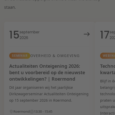
staan.
15
17
september
se
2026
20
OVERHEID & OMGEVING
SEMINAR
WEBIN
Actualiteiten Onteigening 2026:
Techno
bent u voorbereid op de nieuwste
kwart
ontwikkelingen? | Roermond
Blijf in
Dit jaar organiseren wij het jaarlijkse
belangri
Dirkzwagerseminar Actualiteiten Onteigening
technolo
op 15 september 2026 in Roermond.
praten u
uitsprak
Roermond
13:30 - 15:45
Interact