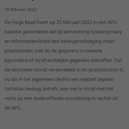
Contact
Herstructurering & Insolventie
Internationale partners
28 februari 2022
Nederlands
De Hoge Raad heeft op 25 februari 2022 in een AVG-
Energie
Nieuws
kwestie geoordeeld dat bij een botsing tussen privacy
en informatievrijheid een belangenafweging moet
Dichtbij de kansen en uitdagingen in de
Zorg & Sociaal domein
woningbouw
plaatsvinden, ook als de gegevens in kwestie
bijzondere of strafrechtelijke gegevens betreffen. Dat
Vastgoed
Lees meer
de verzoeker wordt veroordeeld in de proceskosten is,
nu dit in het algemeen slechts een relatief beperkt
Overheid & Omgeving
forfaitair bedrag betreft, ook niet in strijd met het
recht op een doeltreffende voorziening in rechte uit
Aanbesteding & Mededinging
de AVG.
Dichtbij de wendbare onderneming
Aansprakelijkheid & Verzekering
Lees meer