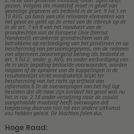
2.18 de dan geldende maatstaf onder ogen heeft
gezien. Volgens die maatstaf moet in geval van
gevoelige gegevens als bedoeld in de art. 9 lid 1 en
10 AVG, op basis van alle relevante elementen van
het geval en gelet op de ernst van de inbreuk op de
in de art. 7 en 8 van het Handvest van de
grondrechten van de Europese Unie (hierna:
Handvest)5 verankerde grondrechten van de
betrokkene op eerbiediging van het privéleven en op
bescherming van persoonsgegevens, om de redenen
van algemeen zwaarwegend belang als bedoeld in
art. 9 lid 2, onder g, AVG, en onder eerbiediging van
de in deze bepaling bedoelde voorwaarden, worden
nagaan of de opname van de koppelingen in de
resultatenlijst strikt noodzakelijk blijkt ter
bescherming van het recht op vrijheid van
informatie.6 In de overwegingen van het hof ligt
besloten dat dit naar zijn oordeel het geval was nu
het in rov. 2.18 onder verwijzing naar de zojuist
aangehaalde maatstaf heeft overwogen dat
toepassing daarvan niet tot een andere uitkomst
zou hebben geleid. De klachten falen dus.
Hoge Raad: