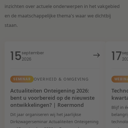
inzichten over actuele onderwerpen in het vakgebied
en de maatschappelijke thema's waar we dichtbij
staan.
15
17
september
se
2026
20
OVERHEID & OMGEVING
SEMINAR
WEBIN
Actualiteiten Onteigening 2026:
Techno
bent u voorbereid op de nieuwste
kwart
ontwikkelingen? | Roermond
Blijf in
Dit jaar organiseren wij het jaarlijkse
belangri
Dirkzwagerseminar Actualiteiten Onteigening
technolo