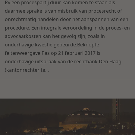
Contact
Rv een procespartij duur kan komen te staan als
Herstructurering & Insolventie
Internationale partners
daarmee sprake is van misbruik van procesrecht of
Nederlands
onrechtmatig handelen door het aanspannen van een
Energie
procedure. Een integrale veroordeling in de proces- en
Nieuws
advocaatkosten kan het gevolg zijn, zoals in
Dichtbij de kansen en uitdagingen in de
onderhavige kwestie gebeurde.Beknopte
Zorg & Sociaal domein
woningbouw
feitenweergave Pas op 21 februari 2017 is
onderhavige uitspraak van de rechtbank Den Haag
Vastgoed
Lees meer
(kantonrechter te...
Overheid & Omgeving
Aanbesteding & Mededinging
Dichtbij de wendbare onderneming
Aansprakelijkheid & Verzekering
Lees meer