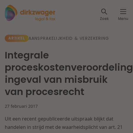
Expertises
Zoek
Menu
Corporate / M&A
Thema's
AANSPRAKELIJKHEID & VERZEKERING
ARTIKEL
Banking & Finance
Dichtbij de energietransitie
Kennis
Integrale
Artikelen
Lees meer
Fiscaal
proceskostenveroordeling
Events
ingeval van misbruik
Klantcases
Specialisten
Arbeid & Pensioen
van procesrecht
Over ons
IT & Privacy
27 februari 2017
Dichtbij een toekomstbestendige zorg
Over Dirkzwager
Werken bij
Uit een recent gepubliceerde uitspraak blijkt dat
IE & Innovatie
handelen in strijd met de waarheidsplicht van art. 21
Lees meer